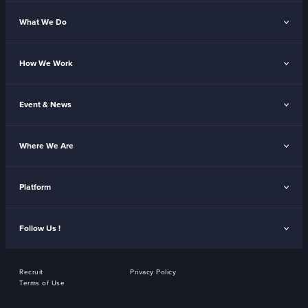
What We Do
How We Work
Event & News
Where We Are
Platform
Follow Us !
Recruit
Privacy Policy
Terms of Use