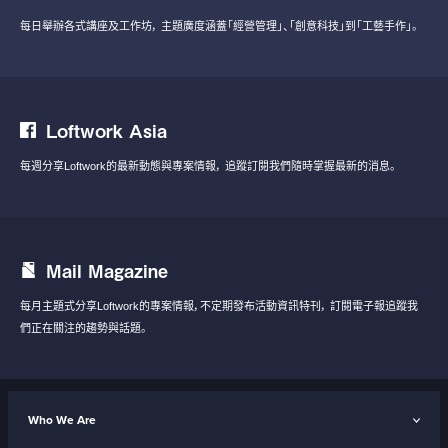
每日舉辦各式講座及工作坊，
主題廣度涵蓋「經營管理」、「創意科技」到「工藝手作」。
Loftwork Asia
每週分享Loftwork的最新動態與專案情報，
追蹤訂閱我們隨時掌握最新的消息。
Mail Magazine
每月主題式分享Loftwork的專案情報，不定期發布活動資訊特刊，
訂閱電子報追蹤我
們正在關注的趨勢與話題。
Who We Are