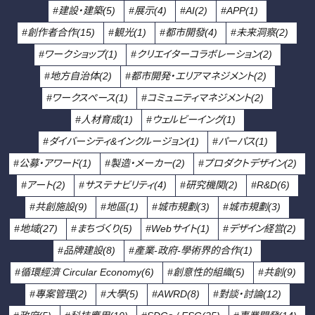
#建設・建築(5)
#展示(4)
#AI(2)
#APP(1)
#創作者合作(15)
#観光(1)
#都市開發(4)
#未来洞察(2)
#ワークショップ(1)
#クリエイターコラボレーション(2)
#地方自治体(2)
#都市開発・エリアマネジメント(2)
#ワークスペース(1)
#コミュニティマネジメント(2)
#人材育成(1)
#ウェルビーイング(1)
#ダイバーシティ&インクルージョン(1)
#パーパス(1)
#公募・アワード(1)
#製造・メーカー(2)
#プロダクトデザイン(2)
#アート(2)
#サステナビリティ(4)
#研究機関(2)
#R&D(6)
#共創施設(9)
#地區(1)
#城市規劃(3)
#城市規劃(3)
#地域(27)
#まちづくり(5)
#Webサイト(1)
#デザイン経営(2)
#品牌建設(8)
#產業-政府-學術界的合作(1)
#循環經濟 Circular Economy(6)
#創意性的組織(5)
#共創(9)
#專案管理(2)
#大學(5)
#AWRD(8)
#對談・討論(12)