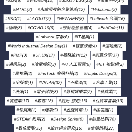
#政府(5)
#科技應用(10)
#SDGs / ESG(25)
#事業開發(14)
#MTRL(3)
#永續發展的企業策略(12)
#Hidakuma(3)
#R&D(1)
#LAYOUT(2)
#NEWVIEW(8)
#Loftwork 台灣(16)
#國際(8)
#COVID-19(6)
#設計經營管理(4)
#FabCafe(11)
#Loftwork 京都(6)
#IT產業(1)
#World Industrial Design Day(1)
#智慧綠能(4)
#運輸業(2)
#PMP(3)
#UI．UX(17)
#服務設計(12)
#創意分享(37)
#通訊業(2)
#油電燃氣(3)
#AI 人工智慧(5)
#IoT 物聯網(2)
#農牧業(2)
#FinTech 金融科技(2)
#Haptic Design(3)
#出版業(1)
#VR．AR(32)
#不動產(3)
#汽車工業(1)
#法律(1)
#電子科技(8)
#影視娛樂業(2)
#餐飲業(1)
#製造業(37)
#教育(18)
#觀光．旅遊(13)
#百貨零售業(13)
#珠寶業(1)
#建築(5)
#虛擬貨幣(1)
#區塊鏈(1)
#STEAM 教育(2)
#Design Sprint(8)
#創意社群(78)
#數位策略(35)
#設計調查研究(15)
#空間策劃(27)