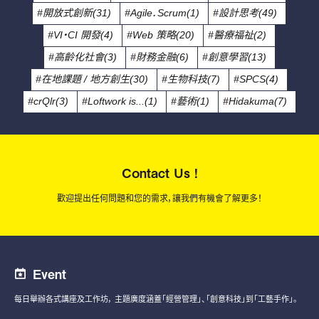
#開放式創新(31)
#Agile．Scrum(1)
#設計思考(49)
#VI・CI 開發(4)
#Web 策略(20)
#醫療福祉(2)
#高齡化社會(3)
#財務金融(6)
#創意學習(13)
#在地課題 / 地方創生(30)
#生物科技(7)
#SPCS(4)
#crQlr(3)
#Loftwork is...(1)
#藝術(1)
#Hidakuma(7)
Contact Us !
歡迎提出任何問題和您的需求，讓我們有機會了解更多！
Event
每日舉辦各式講座及工作坊，
主題廣度涵蓋「經營管理」、「創意科技」到「工藝手作」。