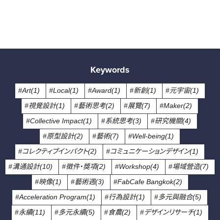
Keywords
#Art(1)
#Local(1)
#Award(1)
#新創(1)
#元宇宙(1)
#視覺設計(1)
#藝術思考(2)
#展覽(7)
#Maker(2)
#Collective Impact(1)
#系統思考(3)
#研究機關(4)
#原型設計(2)
#藝術(7)
#Well-being(1)
#コレクティブインパクト(2)
#コミュニケーションデザイン(1)
#溝通設計(10)
#徵件・獎項(2)
#Workshop(4)
#場域營造(7)
#映像(1)
#藝術週(3)
#FabCafe Bangkok(2)
#Acceleration Program(1)
#行為設計(1)
#多元與融合(5)
#永續(11)
#多元永續(5)
#食農(2)
#デザインリサーチ(1)