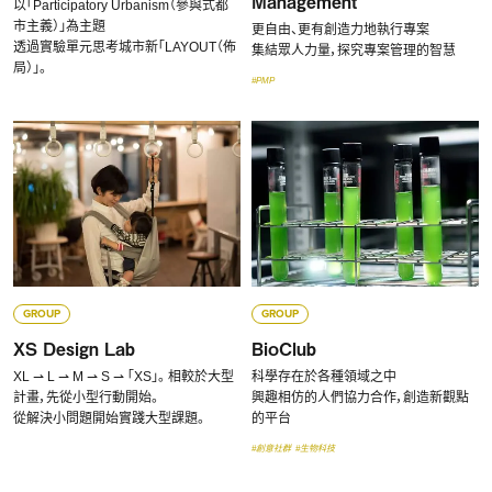
Management
以「Participatory Urbanism（參與式都
市主義）」為主題
更自由、更有創造力地執行專案
透過實驗單元思考城市新「LAYOUT（佈
集結眾人力量，探究專案管理的智慧
局）」。
#PMP
GROUP
GROUP
XS Design Lab
BioClub
XL ⇀ L ⇀ M ⇀ S ⇀ 「XS」。 相較於大型
科學存在於各種領域之中
計畫，先從小型行動開始。
興趣相仿的人們協力合作，創造新觀點
從解決小問題開始實踐大型課題。
的平台
#創意社群
#生物科技