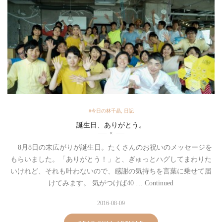
#今日の林千晶
,
日記
誕生日、ありがとう。
8月8日の末広がりが誕生日。たくさんのお祝いのメッセージを
もらいました。「ありがとう！」と、ぎゅっとハグしてまわりた
いけれど、それも叶わないので、感謝の気持ちを言葉に乗せて届
けてみます。 気がつけば40 … Continued
2016-08-09