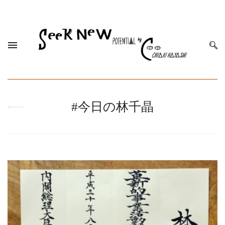
#今日の林千晶