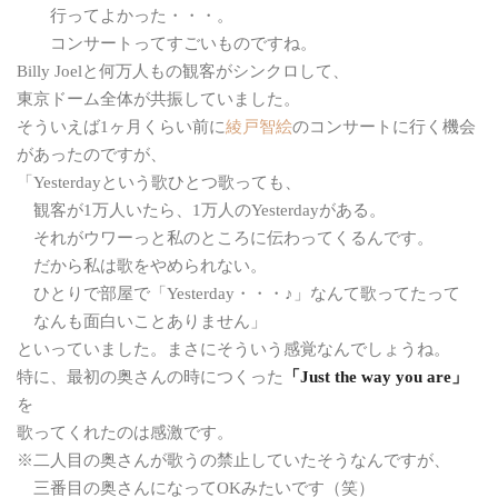
行ってよかった・・・。
コンサートってすごいものですね。
Billy Joelと何万人もの観客がシンクロして、
東京ドーム全体が共振していました。
そういえば1ヶ月くらい前に
綾戸智絵
のコンサートに行く機会
があったのですが、
「Yesterdayという歌ひとつ歌っても、
観客が1万人いたら、1万人のYesterdayがある。
それがウワーっと私のところに伝わってくるんです。
だから私は歌をやめられない。
ひとりで部屋で「Yesterday・・・♪」なんて歌ってたって
なんも面白いことありません」
といっていました。まさにそういう感覚なんでしょうね。
特に、最初の奥さんの時につくった
「Just the way you are」
を
歌ってくれたのは感激です。
※二人目の奥さんが歌うの禁止していたそうなんですが、
三番目の奥さんになってOKみたいです（笑）