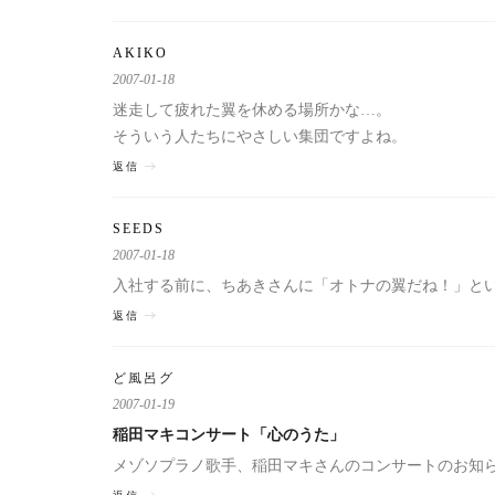
AKIKO
2007-01-18
迷走して疲れた翼を休める場所かな…。
そういう人たちにやさしい集団ですよね。
返信
SEEDS
2007-01-18
入社する前に、ちあきさんに「オトナの翼だね！」と
返信
ど風呂グ
2007-01-19
稲田マキコンサート「心のうた」
メゾソプラノ歌手、稲田マキさんのコンサートのお知ら