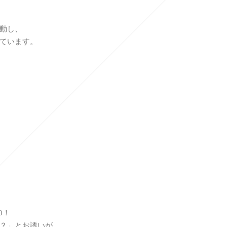
動し、
ています。
0！
？」とお誘いが。