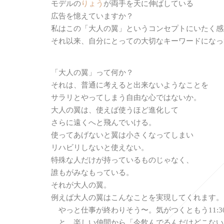
モデルの
りょう
が両手を天に伸ばしている
広告を憶えていますか？
私はこの「大人の翼」というコンセプトにいたく感
それ以来、自分にとっての大切なキーワードになっ
「大人の翼」って何か？
それは、普通に考えると出来ないようなことを
サラリとやってしまう自由な心ではないか。
大人の翼は、使えば使うほど進化して
さらに遠くへと飛んでいける。
使ってあげないと翼は小さくなってしまい
リハビリしないと使えない。
特殊な人だけが持っているものじゃなく、
誰もがみなもっている。
それが大人の翼。
例えば大人の翼はこんなことを実現してくれます。
やっと仕事が終わりそう〜。気がつくともう11:3
と、楽しい仲間から「今飲んでるんだけどこない