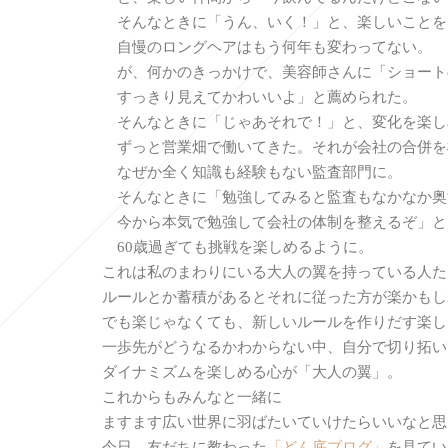
そんなときに「うん、いく！」と、楽しいことを
自慢のロングヘアはもう何年も変わってない。
が、何かのきっかけで、美容師さんに「ショート
すっきり見えてかわいいよ」と薦められた。
そんなときに「じゃあそれで！」と、変化を楽し
ずっと営業畑で働いてきた。それが会社の合併を
なぜか全く知識も経験もない監査部門に。
そんなときに「勉強してみると監査もなかなか奥
今から本気で勉強して会社の体制を整えるぞ」と
60歳過ぎても挑戦を楽しめるように。
これは私のまわりにいる大人の翼を持っている人た
ルールとか蓄積があるとそれに従った方が楽かもし
でも楽じゃなくても、新しいルールを作りだす楽し
一歩先がどうなるかわからない中、自分で切り拓い
ダイナミズムを楽しめる心が「大人の翼」。
これからもみんなと一緒に
ますます広い世界に羽ばたいていけたらいいなと思
今日、友だちに教わった
「どん底ブログ」
を見てい