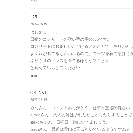
返信
175
2007-01-19
はじめまして。
日曜のコンサートの歌い手の甥の175です。
コンサートにお越しいただけるとのことで、ありがと
よく顔が似てると言われるので、スーツを着てるほう
ふりふりのドレスを着てるほうがマキさん、
と覚えていらしてください。
返信
CHIAKI
2007-01-19
みなさん、コメントありがとう。仕事と直接関係ない
c-manさん、大人の翼は折れたり曲がったりするこ
akikoちゃん、日曜日一緒にいきましょう。
seedsさん、最近は雪山に羽ばたいているようですねｗ