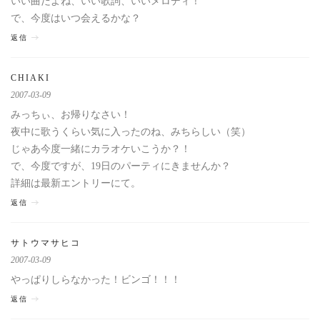
いい曲だよね、いい歌詞、いいメロディ！
で、今度はいつ会えるかな？
返信
CHIAKI
2007-03-09
みっちぃ、お帰りなさい！
夜中に歌うくらい気に入ったのね、みちらしい（笑）
じゃあ今度一緒にカラオケいこうか？！
で、今度ですが、19日のパーティにきませんか？
詳細は最新エントリーにて。
返信
サトウマサヒコ
2007-03-09
やっぱりしらなかった！ビンゴ！！！
返信