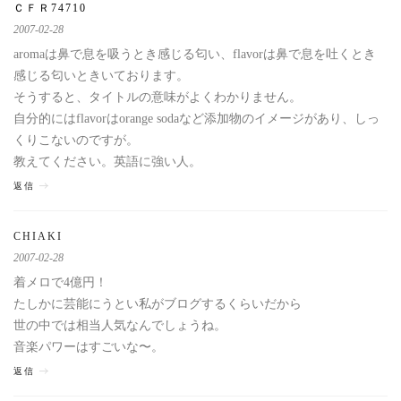
ＣＦＲ74710
2007-02-28
aromaは鼻で息を吸うとき感じる匂い、flavorは鼻で息を吐くとき
感じる匂いときいております。
そうすると、タイトルの意味がよくわかりません。
自分的にはflavorはorange sodaなど添加物のイメージがあり、しっ
くりこないのですが。
教えてください。英語に強い人。
返信
CHIAKI
2007-02-28
着メロで4億円！
たしかに芸能にうとい私がブログするくらいだから
世の中では相当人気なんでしょうね。
音楽パワーはすごいな〜。
返信