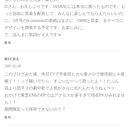
J2さん、お久しぶりです。JASRACには本当に困ったものです。も
っと自由に音楽を配布して、みんなに楽しんでもらえたらいいの
に。3月号のiCommonsの表紙はまさに「DRMと音楽」をテーマに
デザインを開発する予定です。お楽しみに。
で、ほんまに歌詞がええですｗ
返信
MICHA
2007-02-28
このブログみた後、本日TVで宇多田ヒカル着メロで発売前に４億
稼ぐ！！って騒いでたら、すごいなーって思ったよ！！たぶん、
花より団子２の劇中歌で人気がさらに出たんだろうねぇ〜☆
おかげで東芝EMIのHPではアクセスが多すぎで現在PVがみれませ
ん！！
期間限定って保存できないの？？
返信