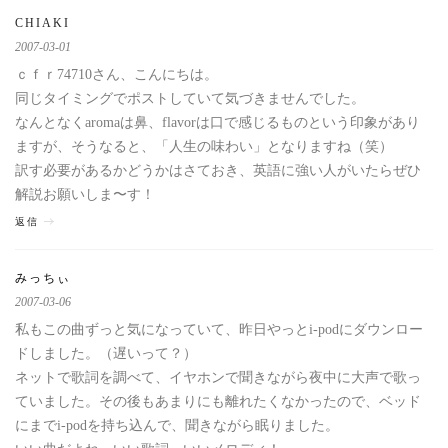
CHIAKI
2007-03-01
ｃｆｒ74710さん、こんにちは。
同じタイミングでポストしていて気づきませんでした。
なんとなくaromaは鼻、flavorは口で感じるものという印象があり
ますが、そうなると、「人生の味わい」となりますね（笑）
訳す必要があるかどうかはさておき、英語に強い人がいたらぜひ
解説お願いしま〜す！
返信
みっちぃ
2007-03-06
私もこの曲ずっと気になっていて、昨日やっとi-podにダウンロー
ドしました。（遅いって？）
ネットで歌詞を調べて、イヤホンで聞きながら夜中に大声で歌っ
ていました。その後もあまりにも離れたくなかったので、ベッド
にまでi-podを持ち込んで、聞きながら眠りました。