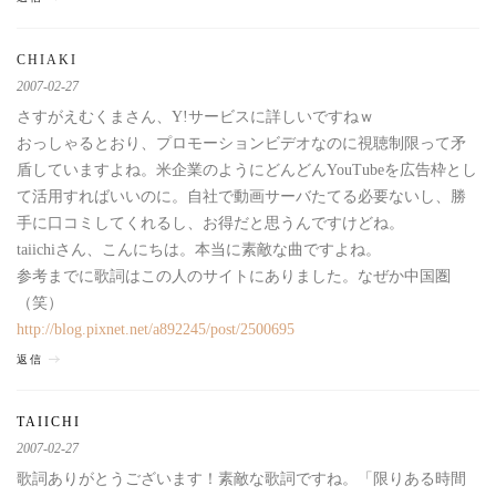
CHIAKI
2007-02-27
さすがえむくまさん、Y!サービスに詳しいですねｗ
おっしゃるとおり、プロモーションビデオなのに視聴制限って矛
盾していますよね。米企業のようにどんどんYouTubeを広告枠とし
て活用すればいいのに。自社で動画サーバたてる必要ないし、勝
手に口コミしてくれるし、お得だと思うんですけどね。
taiichiさん、こんにちは。本当に素敵な曲ですよね。
参考までに歌詞はこの人のサイトにありました。なぜか中国圏
（笑）
http://blog.pixnet.net/a892245/post/2500695
返信
TAIICHI
2007-02-27
歌詞ありがとうございます！素敵な歌詞ですね。「限りある時間