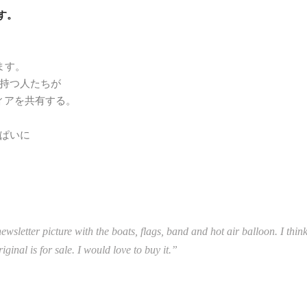
す。
ます。
持つ人たちが
ィアを共有する。
ぱいに
etter picture with the boats, flags, band and hot air balloon. I think it
ginal is for sale. I would love to buy it.”