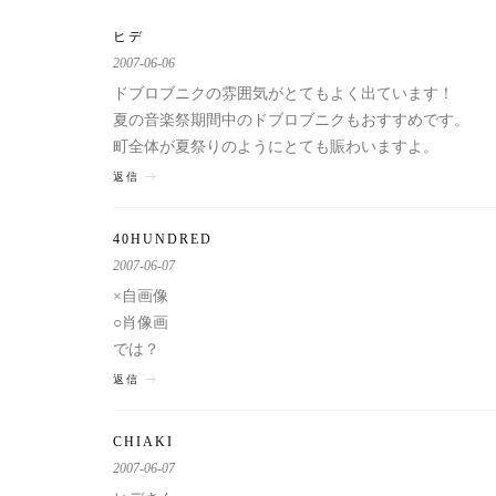
ヒデ
2007-06-06
ドブロブニクの雰囲気がとてもよく出ています！
夏の音楽祭期間中のドブロブニクもおすすめです。
町全体が夏祭りのようにとても賑わいますよ。
返信
40HUNDRED
2007-06-07
×自画像
○肖像画
では？
返信
CHIAKI
2007-06-07