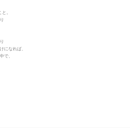
こと。
り
り
けになれば、
中で、