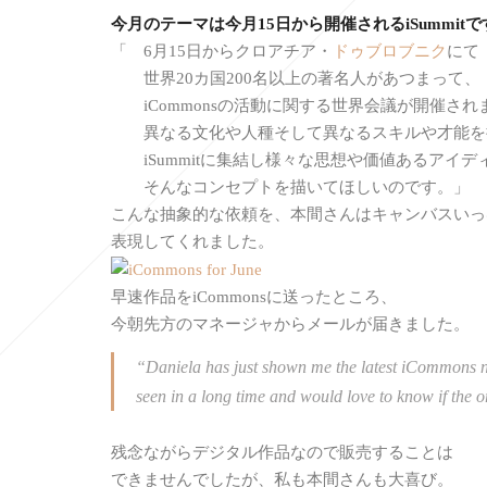
今月のテーマは今月15日から開催されるiSummitで
「 6月15日からクロアチア・
ドゥブロブニク
にて
世界20カ国200名以上の著名人があつまって、
iCommonsの活動に関する世界会議が開催され
異なる文化や人種そして異なるスキルや才能を
iSummitに集結し様々な思想や価値あるアイデ
そんなコンセプトを描いてほしいのです。」
こんな抽象的な依頼を、本間さんはキャンバスいっ
表現してくれました。
早速作品をiCommonsに送ったところ、
今朝先方のマネージャからメールが届きました。
“Daniela has just shown me the latest iCommons newsl
seen in a long time and would love to know if the ori
残念ながらデジタル作品なので販売することは
できませんでしたが、私も本間さんも大喜び。