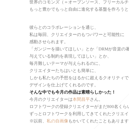
世界のコモンズ（＝オープンソース、フリーカルチ
もっと豊かでもっと自由に進化する基盤を作ろうと
彼らとのコラボレーションを通じ、
私は毎回、クリエイターのもつパワーと可能性に
感動させられます。
「ガンジーを描いてほしい」とか「DRMが音楽の
与えている制約を表現してほしい」とか、
毎月難しいテーマが与えられるのに、
クリエイターたちはいとも簡単に、
しかも私たちの予想をはるかに超えるクオリティで
デザインを仕上げてくれるのです。
そんな中でも今月の作品は素晴らしかった！
今月のクリエイターは
本間昌平
さん。
ロフトワークの登録クリエイターがまだ800名くら
ずっとロフトワークを利用してきてくれたクリエイ
※以前、
私の自画像
もかいてくれたこともあります