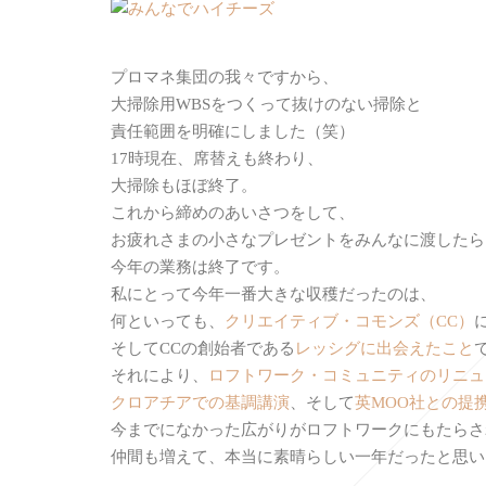
プロマネ集団の我々ですから、
大掃除用WBSをつくって抜けのない掃除と
責任範囲を明確にしました（笑）
17時現在、席替えも終わり、
大掃除もほぼ終了。
これから締めのあいさつをして、
お疲れさまの小さなプレゼントをみんなに渡したら
今年の業務は終了です。
私にとって今年一番大きな収穫だったのは、
何といっても、
クリエイティブ・コモンズ（CC）
そしてCCの創始者である
レッシグに出会えたこと
それにより、
ロフトワーク・コミュニティのリニュ
クロアチアでの基調講演
、そして
英MOO社との提
今までになかった広がりがロフトワークにもたらさ
仲間も増えて、本当に素晴らしい一年だったと思い