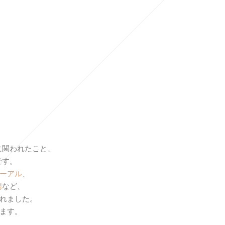
に関われたこと、
です。
ーアル
、
携
など、
れました。
ます。