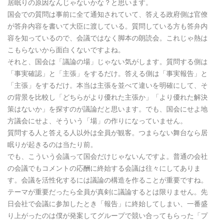
居眠りの原因なんじゃないかな？と思います。
国会での質問は事前に全て通知されていて、答える政府側は官僚
が答弁内容を書いて大臣に渡している。質問している方も答弁内
容を知っているので、会議ではなく脚本の朗読会。これじゃ熱は
こもらないから面白くないですよね。
それと、国会は「議論の場」じゃない気がします。質問する側は
「事実確認」と「主張」をするだけ。答える側は「事実報告」と
「主張」をするだけ。本当は主張を並べて違いを明確にして、そ
の背景を比較し「どちらがより優れた主張か」「より優れた解決
策はないか」を探すのが議論だと思います。でも、国会にせよ地
方議会にせよ、そういう「場」の作りになっていません。
質問する人と答える人以外は全員が観客。つまらない舞台なら居
眠りが起きるのは当たり前。
でも、こういう会議って国会だけじゃないんですよ。普通の会社
の会議でもコメントの応酬に終始する会議は往々にしてありま
す。会議を活性化するには議論の構造を作ることが重要ですね。
テーマが重要だったら全員が真剣に議論するとは限りません。先
日会社で会議に参加したとき「報告」に終始してしまい、一番盛
り上がったのは僕が発案してグループで競い合ってもらった「プ