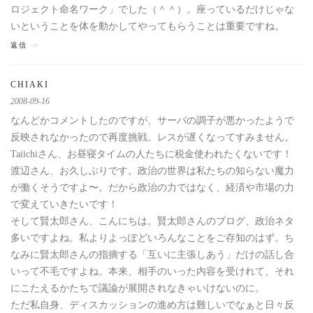
ロジェクト命名ワーク」でした（＾＾）。座っているだけじゃな
いということを体を動かしてやってもらうことは重要ですね。
返信
CHIAKI
2008-09-16
なんどかコメントしたのですが、サーバの調子が悪かったようで
反映されなかったので再度挑戦。レスが遅くなってすみません。
Taiichiさん、お昼寝タイムの人たちに税金使われたくないです！
渡辺さん、お久しぶりです。政治の世界は私たちの知らない魔力
が働くそうですよ〜。だから政治の力ではなく、経済や市場の力
で変えていきたいです！
そして賢太郎さん、こんにちは。賢太郎さんのブログ、政治ネタ
多いですよね。私よりよっぽどいろんなことをご存知のはず。ち
なみに賢太郎さんの指摘する「互いに主張しあう」だけの話し合
いって不毛ですよね。本来、相手のいった内容を受けれて、それ
にこたえるかたちで議論が展開されなきゃいけないのに。
ただ私自身、ディスカッションの進め方は難しいでなぁと日々反