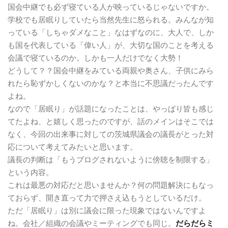
国会中継でも必ず寝ている人が映っているじゃないですか。
学校でも居眠りしていたら当然先生に怒られる。みんなが知
っている「しちゃダメなこと」なはずなのに、大人で、しか
も国を代表している「偉い人」が、大切な国のことを考える
会議で寝ているのか。しかも一人だけでなく大勢！
どうして？？国会中継をみている両親や奥さん、子供にみら
れたら恥ずかしくないのかな？と本当に不思議だったんです
よね。
なので「居眠り」が話題になったことは、やっぱり皆も感じ
てたよね、と嬉しく思ったのですが、話のメインはそこでは
なく、今回の出来事に対しての茨城県議会の議長がとった対
応について考えてみたいと思います。
議長の判断は「もうブログされないように傍聴を制限する」
という内容。
これは最悪の対応だと思いませんか？何の問題解決にもなっ
ておらず、開き直って力で押さえ込もうとしているだけ。
ただ「居眠り」は別に議会に限った現象ではないんですよ
ね。会社／組織の会議やミーティングでも同じ。
だらだらミ