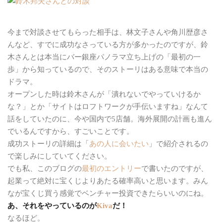
今まで対談させてもらった相手は、林文子さんや角川歴彦さ
んなど、すでに成功なさっている方が多かったのですが、鈴
木さんとは本当にバー銀座パノラマ立ち上げの「最初の一
歩」から知っているので、そのストーリはある意味で本当の
ドラマ。
オープンした時は鈴木さんが「潰れないでやっていけるか
な？」とか「サイトはロフトワークが手伝いますね」なんて
話をしていたのに、今や国内で5店舗。海外展開の計画も進ん
でいるんですから、すごいことです。
成功ストーリの詳細は「
あの人に会いたい
」で紹介されるの
で楽しみにしていてください。
でも私、このブログの
最初のエントリー
で書いたのですが、
起業って絶対に宝くじよりあたる確率高いと思います。みん
なが宝くじ買う感覚でベンチャー投資できたらいいのにね。
あ、それをやっているのが
Kiva
だ！
なるほど。