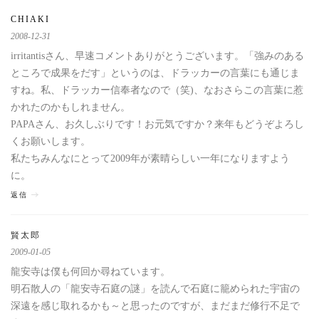
CHIAKI
2008-12-31
irritantisさん、早速コメントありがとうございます。「強みのある
ところで成果をだす」というのは、ドラッカーの言葉にも通じま
すね。私、ドラッカー信奉者なので（笑)、なおさらこの言葉に惹
かれたのかもしれません。
PAPAさん、お久しぶりです！お元気ですか？来年もどうぞよろし
くお願いします。
私たちみんなにとって2009年が素晴らしい一年になりますよう
に。
返信
賢太郎
2009-01-05
龍安寺は僕も何回か尋ねています。
明石散人の「龍安寺石庭の謎」を読んで石庭に籠められた宇宙の
深遠を感じ取れるかも～と思ったのですが、まだまだ修行不足で