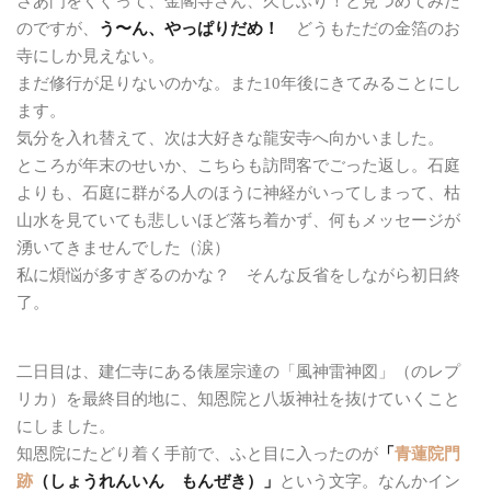
さあ門をくぐって、金閣寺さん、久しぶり！と見つめてみた
のですが、
う〜ん、やっぱりだめ！
どうもただの金箔のお
寺にしか見えない。
まだ修行が足りないのかな。また10年後にきてみることにし
ます。
気分を入れ替えて、次は大好きな龍安寺へ向かいました。
ところが年末のせいか、こちらも訪問客でごった返し。石庭
よりも、石庭に群がる人のほうに神経がいってしまって、枯
山水を見ていても悲しいほど落ち着かず、何もメッセージが
湧いてきませんでした（涙）
私に煩悩が多すぎるのかな？ そんな反省をしながら初日終
了。
二日目は、建仁寺にある俵屋宗達の「風神雷神図」（のレプ
リカ）を最終目的地に、知恩院と八坂神社を抜けていくこと
にしました。
知恩院にたどり着く手前で、ふと目に入ったのが
「
青蓮院門
跡
（しょうれんいん もんぜき）」
という文字。なんかイン