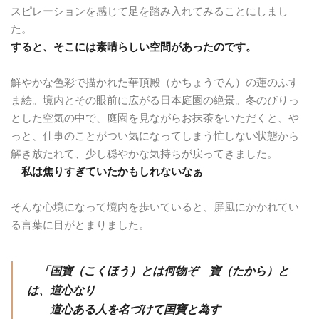
スピレーションを感じて足を踏み入れてみることにしまし
た。
すると、そこには素晴らしい空間があったのです。
鮮やかな色彩で描かれた華頂殿（かちょうでん）の蓮のふす
ま絵。境内とその眼前に広がる日本庭園の絶景。冬のぴりっ
とした空気の中で、庭園を見ながらお抹茶をいただくと、や
っと、仕事のことがつい気になってしまう忙しない状態から
解き放たれて、少し穏やかな気持ちが戻ってきました。
私は焦りすぎていたかもしれないなぁ
そんな心境になって境内を歩いていると、屏風にかかれてい
る言葉に目がとまりました。
「国寶（こくほう）とは何物ぞ 寶（たから）と
は、道心なり
道心ある人を名づけて国寶と為す