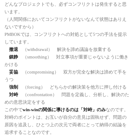
どんなプロジェクトでも、必ずコンフリクトは発生すると思
います。
（人間関係においてコンフリクトがないなんて状態はありえ
ないですから）
PMBOKでは、コンフリクトへの対処として5つの手法を提示
しています。
撤退
（withdrawal） 解決を諦め議論を放棄する
鎮静
（smoothing） 対立事項が重要じゃないように働き
かける
妥協
（compromising） 双方が完全な解決は諦めて手を
うつ
強制
（forcing） どちらかの解決策を他方に押し付ける
対峙
（confrontation） 問題を定義し、分析し、解決のた
めの意思決定をする
この中で
win-winの関係に導けるのは「対峙」のみ
なのです。
対峙のポイントは、お互いが自分の意見は固執せず、問題の
原因を追及し、ひとつ上の次元で両者にとって納得の結論を
追求することなのです。