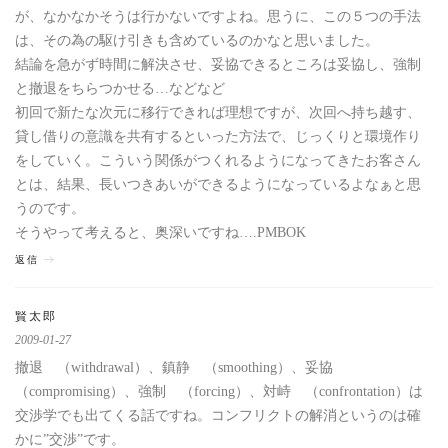
が、なかなかそうは行かないですよね。思うに、この５つの手法
は、その為の駆け引きも含めているのかなと思いました。
結論を急がず時間に解決させ、妥協できるところは妥協し、強制
と撤退をちらつかせる…などなど
初回で新たな次元に移行できれば理想ですが、次回へ持ち越す、
貸し借りの意識を共有するといった方法で、じっくりと環境作り
をしていく。こういう関係がつくれるようになってきたお客さん
とは、結果、長いつきあいができるようになっているよなぁと思
うのです。
そうやって考えると、奥深いですね….PMBOK
返信
賢太郎
2009-01-27
撤退 （withdrawal）、鎮静 （smoothing）、妥協
（compromising）、強制 （forcing）、対峙 （confrontation）は
交渉学でも出てくる話ですね。コンフリクトの解消というのは確
かに”交渉”です。