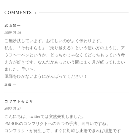
COMMENTS
4
武山景一
2009-01-26
ご無沙汰しています。お忙しいのがよく伝わります。
私も、「それすらも」（乗り越える）という使い方のように、ア
ウフヘーベンというか、どっちかじゃなくてどっちもっていう考
え方が好きです。なんだかあっという間に１ヶ月が経ってしまい
ました。早い〜。
風邪をひかないようにがんばってください！
返信
コヤマトモヒサ
2009-01-27
こんにちは、twitterでは突然失礼しました。
PMBOKのコンフリクトへの５つの手法、面白いですね。
コンフリクトが発生して、すぐに対峙し止揚できれば理想です