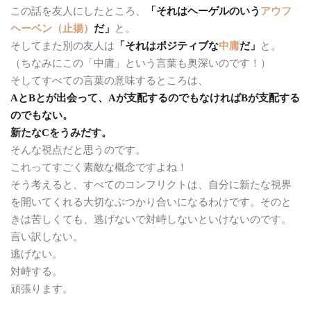
この話を友人にしたところ、
「それはヘーゲルのいう
アウフ
ヘーベン（止揚）
だ」
と。
そしてまた別の友人は
「それはポジティブな
中庸
だ」
と。
（ちなみにこの「中庸」という言葉も奥深いのです！）
そしてすべての言葉の意味するところは、
AとBとが出会って、Aが支配するのでもなければBが支配する
のでもない。
新たなCをうみだす。
そんな視点だと思うのです。
これってすごく素敵な概念ですよね！
そう考えると、すべてのコンフリクトは、自分に新たな視界
を開いてくれる大切なぶつかり合いになるわけです。そのと
きは苦しくても、逃げないで対峙しないといけないのです。
言い訳しない。
逃げない。
対峙する。
頑張ります。