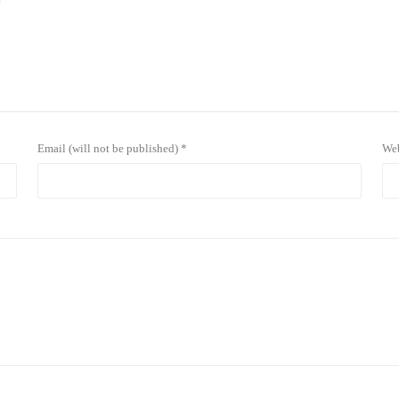
？
Email (will not be published) *
Web