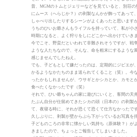
昔、MGMのトムとジェリーなどを見ていると、別荘の
にムース（へらじか？）の剥製なんかが飾ってあって
しゃべり出したりするシーンがよくあったと思います
うちのひいお爺さんもライフルを持っていて、私が小
時期になると、よく狩りをしにどこかへ出かけていき
今でこそ、野蛮だといわれて非難されそうですが、戦
ような人たちなので、そんな、命を粗末にするような
感じませんでしたねえ。
でも、子どもとして嫌だったのは、定期的にジビエが
かるようなかたちのまま送られてくること（笑）。今
ったかもしれませんが、ウサギとかシカとか、カモと
食べたくなかったです（笑）
それで、ひい爺ちゃんの家に遊びにいくと、客間の天
たぶん自分が仕留めてきたシカの頭（日本の）の剥製
て、夜寝る時に、それが恐くて恐くて仕方なかったで
久しぶりに、剥製が壁からぶら下がっているお写真を
子どものころの非常に懐かしい気持ち（原体験？）が
きましたので、ちょっとご報告してしまいました。