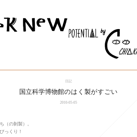
日記
国立科学博物館のはく製がすごい
2010-05-05
ち（の剝製）。
びっくり！