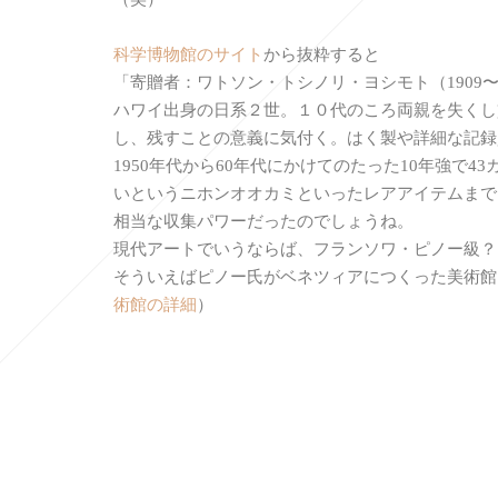
科学博物館のサイト
から抜粋すると
「寄贈者：ワトソン・トシノリ・ヨシモト（1909〜20
ハワイ出身の日系２世。１０代のころ両親を失くし
し、残すことの意義に気付く。はく製や詳細な記録
1950年代から60年代にかけてのたった10年強
いというニホンオオカミといったレアアイテムまで
相当な収集パワーだったのでしょうね。
現代アートでいうならば、フランソワ・ピノー級？
そういえばピノー氏がベネツィアにつくった美術館
術館の詳細
）