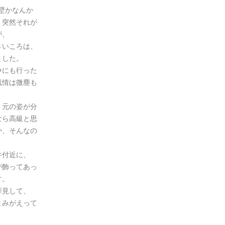
壁かなんか
、突然それが
が、
さいころは、
ました。
争にも行った
風情は微塵も
、元の姿が分
なら高級と思
か、そんなの
井付近に、
が飾ってあっ
す。
拝見して、
よみがえって