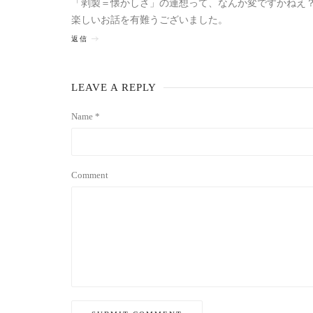
「剥製＝懐かしさ」の連想って、なんか変ですかねえ
楽しいお話を有難うございました。
返信
LEAVE A REPLY
Name *
Comment