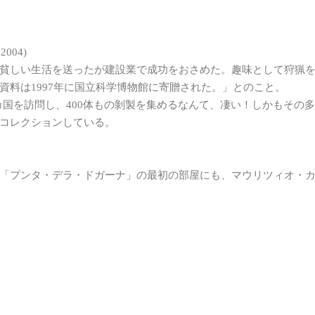
04)
貧しい生活を送ったが建設業で成功をおさめた。趣味として狩猟
資料は1997年に国立科学博物館に寄贈された。」とのこと。
で43カ国を訪問し、400体もの剝製を集めるなんて、凄い！しかもそ
コレクションしている。
「プンタ・デラ・ドガーナ」の最初の部屋にも、マウリツィオ・