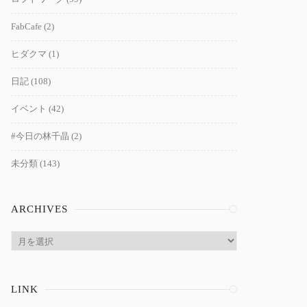
FabCafe
(2)
ヒダクマ
(1)
日記
(108)
イベント
(42)
#今日の林千晶
(2)
未分類
(143)
ARCHIVES
Archives
LINK