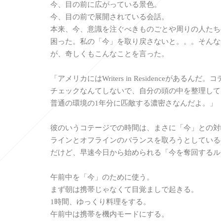
今、目の前に広がっている景色。
今、目の前で展開されている会話。
本来、今、意識を注ぐべきものごとや周りの人たち
困った。私の「今」を取り戻さないと。。。そんな
が、奇しくもこんなことを言った。
「アメリカにはWriters in Residenceがある
チェックなんてしないで、自分の頭の中を整理して
普通の環境の1年分に匹敵する濃密さなんだよ。」
彼のいうコテージでの時間は、まさに「今」との対
ラインとオフラインのバランスを取ろうとしている
だけど、早速今日から始められる「今を奪回するル
午前中を「今」のために使う。
まず朝は携帯じゃなくて目覚ましで起きる。
1時間、ゆっくり料理をする。
午前中は携帯を機内モードにする。