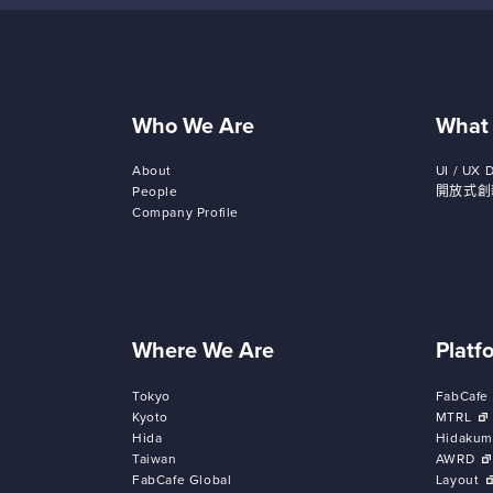
Who We Are
What
About
UI / UX 
People
開放式創
Company Profile
Where We Are
Platf
Tokyo
FabCafe
Kyoto
MTRL
Hida
Hidakum
Taiwan
AWRD
FabCafe Global
Layout