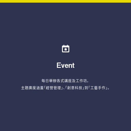
Event
每日舉辦各式講座及工作坊，
主題廣度涵蓋「經營管理」、「創意科技」到「工藝手作」。