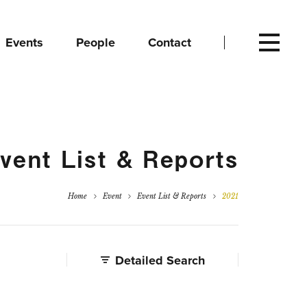
Events
People
Contact
vent List & Reports
Home
Event
Event List & Reports
2021
Detailed Search