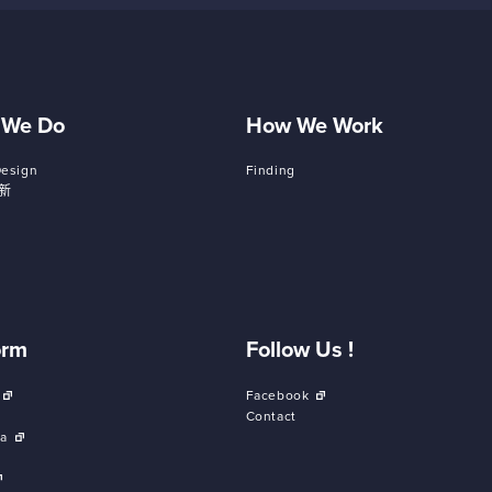
 We Do
How We Work
Design
Finding
新
orm
Follow Us !
Facebook
Contact
a