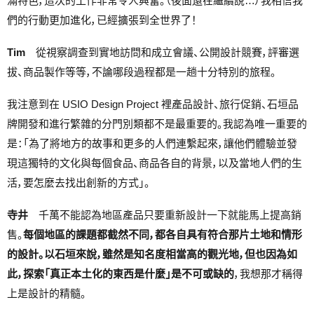
滿特色，這次的工作非常令人興奮。（後面還在繼續說…）我相信我
們的行動更加進化，已經擴張到全世界了！
Tim
從視察調查到實地訪問和成立會議、公開設計競賽，評審選
拔、商品製作等等，不論哪段過程都是一趟十分特別的旅程。
我注意到在 USIO Design Project 裡產品設計、旅行促銷、石垣品
牌開發和進行繁雜的分門別類都不是最重要的。我認為唯一重要的
是：「為了將地方的故事和更多的人們連繫起來，讓他們體驗並發
現這獨特的文化與每個食品、商品各自的背景，以及當地人們的生
活，要怎麼去找出創新的方式」。
寺井
千萬不能認為地區產品只要重新設計一下就能馬上提高銷
售。
每個地區的課題都截然不同，都各自具有符合那片土地和情形
的設計。以石垣來說，雖然是知名度相當高的觀光地，但也因為如
此，探索「真正本土化的東西是什麼」是不可或缺的
，我想那才稱得
上是設計的精髓。