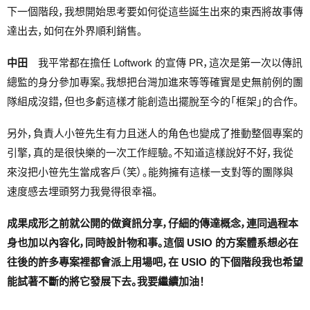
下一個階段，我想開始思考要如何從這些誕生出來的東西將故事傳
達出去，如何在外界順利銷售。
中田
我平常都在擔任 Loftwork 的宣傳 PR，這次是第一次以傳訊
總監的身分參加專案。我想把台灣加進來等等確實是史無前例的團
隊組成沒錯，但也多虧這樣才能創造出擺脫至今的「框架」的合作。
另外，負責人小笹先生有力且迷人的角色也變成了推動整個專案的
引擎，真的是很快樂的一次工作經驗。不知道這樣說好不好，我從
來沒把小笹先生當成客戶（笑）。能夠擁有這樣一支對等的團隊與
速度感去埋頭努力我覺得很幸福。
成果成形之前就公開的做資訊分享，仔細的傳達概念，連同過程本
身也加以內容化，同時設計物和事。這個 USIO 的方案體系想必在
往後的許多專案裡都會派上用場吧，在 USIO 的下個階段我也希望
能試著不斷的將它發展下去。我要繼續加油！