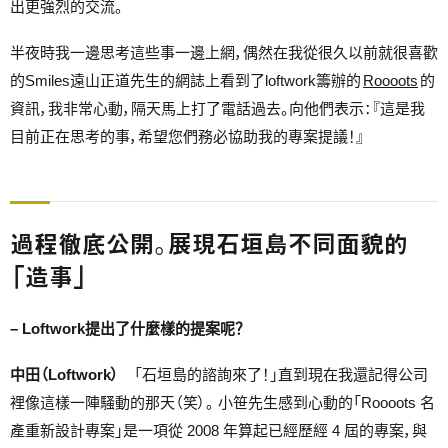
出更強烈的交流。
半夜時我一邊思考這些事一邊上網，偶然在我從很久以前就很喜歡
的Smiles遠山正道先生的網誌上看到了loftwork籌辦的
Roooots
的
資訊，我非常心動，隔天馬上打了電話過去。向他們表示：『這是我
目前正在思考的事，希望您們務必協助我的專案提議！』
過程徹底公開。展現石垣島不同面貌的
「造事」
– Loftwork提出了什麼樣的提案呢？
中田（Loftwork）
「石垣島的諮詢來了！」直到現在我還記得公司
裡像這樣一陣騷動的那天（笑）。 小笹先生感到心動的「Roooots 名
產重新設計專案」是一項從 2008 年算起已經歷經 4 屆的專案，與