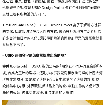
在石垣、東京、台北 3 處據點，挑戰一種透過物與設計達成的全新
形態觀光 PR。這是 USIO Design Project 還在企劃階段時全體成
員就已經有所共識的方向了。
Tim（FabCafe Taipei）
USIO Design Project 為了了解地方社群
的文化，採取親切又符合人性的方式，透過設計將地方生活介紹給
許多台灣和日本的人們。還記得那時被詢問參加專案的意願我就非
常興奮不已了。
– USIO 這個名字是怎麼樣誕生出來的呢？
寺井（Loftwork）
USIO，指的是海的「潮水」。不同海流交會的「潮
境」會成為豐沛的漁場…這則小故事我覺得和象徵島嶼的壯麗大海
形象非常吻合，於是取了這個名字。其中就隱含了這樣的想法：以
設計為中心，讓「外界觀點」和「島上的物產、辛勤工作的人們以及
島民的智慧」彼此交會激盪，創造出新的大豐收！