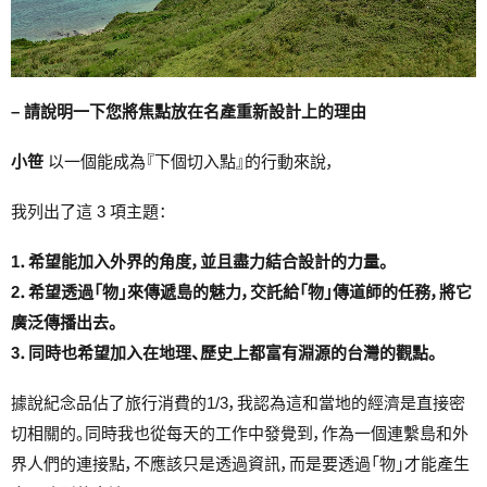
– 請說明一下您將焦點放在名產重新設計上的理由
小笹
以一個能成為『下個切入點』的行動來說，
我列出了這 3 項主題：
1．希望能加入外界的角度，並且盡力結合設計的力量。
2．希望透過「物」來傳遞島的魅力，交託給「物」傳道師的任務，將它
廣泛傳播出去。
3．同時也希望加入在地理、歷史上都富有淵源的台灣的觀點。
據說紀念品佔了旅行消費的1/3，我認為這和當地的經濟是直接密
切相關的。同時我也從每天的工作中發覺到，作為一個連繫島和外
界人們的連接點，不應該只是透過資訊，而是要透過「物」才能產生