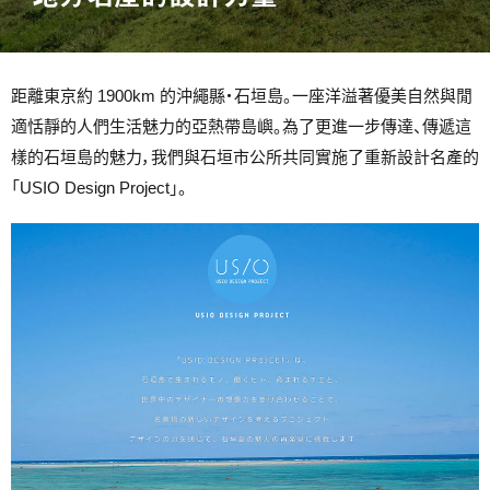
距離東京約 1900km 的沖繩縣・石垣島。一座洋溢著優美自然與閒
適恬靜的人們生活魅力的亞熱帶島嶼。為了更進一步傳達、傳遞這
樣的石垣島的魅力，我們與石垣市公所共同實施了重新設計名產的
「USIO Design Project」。