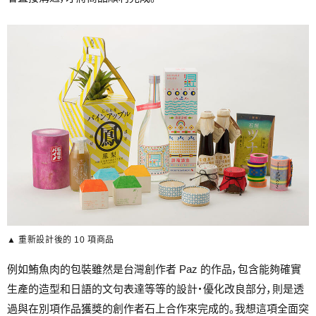
▲ 重新設計後的 10 項商品
例如鮪魚肉的包裝雖然是台灣創作者 Paz 的作品，包含能夠確實
生產的造型和日語的文句表達等等的設計・優化改良部分，則是透
過與在別項作品獲獎的創作者石上合作來完成的。我想這項全面突