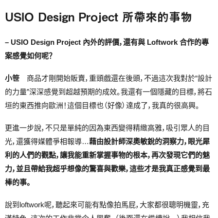
USIO Design Project 所帶來的事物
– USIO Design Project 內外的評價，還有與 Loftwork 合作的專
案感覺如何呢？
小笹
商品才剛開始販賣，重頭戲還在後頭，不過這次我對於“設計
的力量”深深感覺到超越預期的成效。我還有一個隱藏的目標，將石
垣的東西推向歐洲！這個目標也（好像）達成了，我真的很高興。
更進一步說，不只是單純的因為東西變得精緻高雅，吸引眾人的目
光，還獲得媒體爭相報導…
藉由設計師深奧敏銳的洞察力，眼光犀
利的人們的觀點，讓我能重新掌握事物的根本，再次發現它們的魅
力，並且帶給我超乎想像的驚喜與歡樂，這些才是我真正感覺到最
棒的事。
說到loftwork呢，聽起來可能有點像拍馬屁，大家都很聰明機靈，充