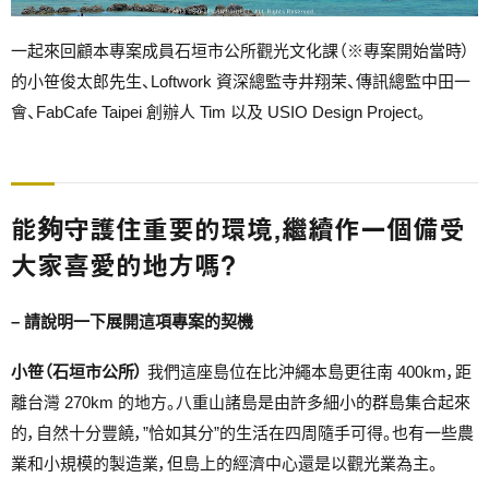
一起來回顧本專案成員石垣市公所觀光文化課（※專案開始當時）
的小笹俊太郎先生、Loftwork 資深總監寺井翔茉、傳訊總監中田一
會、FabCafe Taipei 創辦人 Tim 以及 USIO Design Project。
能夠守護住重要的環境，繼續作一個備受
大家喜愛的地方嗎？
– 請說明一下展開這項專案的契機
小笹（石垣市公所）
我們這座島位在比沖繩本島更往南 400km，距
離台灣 270km 的地方。八重山諸島是由許多細小的群島集合起來
的，自然十分豐饒，”恰如其分”的生活在四周隨手可得。也有一些農
業和小規模的製造業，但島上的經濟中心還是以觀光業為主。