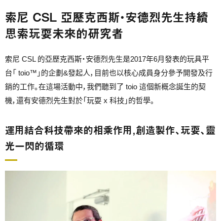
索尼 CSL 亞歷克西斯・安德烈先生持續
思索玩耍未來的研究者
索尼 CSL 的亞歷克西斯・安德烈先生是2017年6月發表的玩具平
台「 toio™」的企劃&發起人，目前也以核心成員身分參予開發及行
銷的工作。在這場活動中，我們聽到了 toio 這個新概念誕生的契
機，還有安德烈先生對於「玩耍 x 科技」的哲學。
運用結合科技帶來的相乘作用，創造製作、玩耍、靈
光一閃的循環