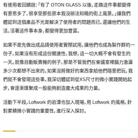
有使用者回饋說：「有了 OTON GLASS 以後，走路這件事都變得
有意思多了，很享受那些原本我沒辦法知曉的街上風景。」讓我們
體認到這個產品不光是解決了使用者的問題而已，還讓他們的生
活，活著這件事本身，都變得更加豐富。
如果不是先做出成品請使用者實際試用，讓他們也成為製作群的一
份子，如果沒有形成這份關連性，我想，這一切大概不會有發生的
一天。就像自動販賣機的例子，那是不管我們在會議室裡腦力激盪
多少次都想不出來的，如果沒將做好的東西拿給他們隨意把玩，我
們就不會發現這些事。我深切體認到從XS尺寸的微小實踐開始起
步，會逐漸匯聚成一股能夠創造龐大成果的力量。
活動下半段，Loftwork 的岩澤也加入現場，用 Loftwork 的風格，針
對累積微小實踐的重要性，進行深入探討。