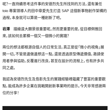
呢？一直持續思考這件事的安德烈先生所找到的方法，還有兼任
toio 專案領導人的田中章愛先生打造 SAP 這個新事物創作架構的
過程，本身就可以算是一種創新了吧。
岩澤
描繪遠大願景很重要呢。然而更重要的是，從目標倒推回
來，該如何去累積一個又一個微小的實踐？
兩位的想法都根源自個人的日常生活，真正是從「微小的視角」展
開一切。不管是邊做邊想這一點，還是透過原型傳遞價值，邀請使
用者參與協助，反覆進行改良，甚至在設計的流程上，也有許多共
同之處。
我認為安德烈先生及島影先生的實踐經驗裡蘊藏了豐富的重要觀
點，能成為許多企業在挑戰開創新事業時的提示。今天非常感謝兩
位的分享！