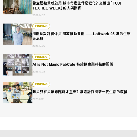
當空屋被重新啟用，城市會產生什麼變化？ 交織出「FUJI
TEXTILE WEEK」的人與關係
2026.01.23
用創意設計關係，用開放推動共創 ——Loftwork 25 年的生態
FINDING
用創意設計關係，用開放推動共創 ——Loftwork 25 年的生態
系思維
2025.12.06
AI is Not Magic：FabCafe 持續探索與科技的關係
FINDING
AI is Not Magic：FabCafe 持續探索與科技的關係
2025.12.02
防災只在災難來臨時才重要？ 讓設計打開新一代生活的改變
FINDING
防災只在災難來臨時才重要？ 讓設計打開新一代生活的改變
2025.07.10