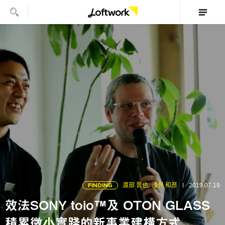
FINDING
渡部 晋也,
浅見 和彦
2019.07.19
效法SONY toio™及 OTON GLASS
積累微小實踐的新事業建構方式