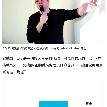
SONY 電腦科學實驗室 亞歷克西斯・安德烈（Alexis André）先生
安德烈
toio 是一個擴大孩子們「玩耍 」可能性的玩具平台，正在
挑戰將如同電玩般的互動體驗帶進玩具的世界 ── 能否做到用真
實物體重現呢？