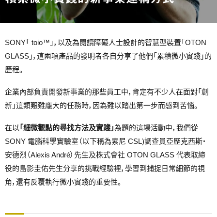
SONY「 toio™」，以及為閱讀障礙人士設計的智慧型裝置「OTON
GLASS」，這兩項產品的發明者各自分享了他們「累積微小實踐」的
歷程。
企業內部負責開發新事業的那些員工中，肯定有不少人在面對「創
新」這類艱難龐大的任務時，因為難以踏出第一步而感到苦惱。
在以
「細微觀點的尋找方法及實踐」
為題的這場活動中，我們從
SONY 電腦科學實驗室（以下稱為索尼 CSL)調查員亞歷克西斯・
安德烈（Alexis André）先生及株式會社 OTON GLASS 代表取締
役的島影圭佑先生分享的挑戰經驗裡，學習到捕捉日常細節的視
角，還有反覆執行微小實踐的重要性。