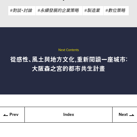
#對談・討論
#永續發展的企業策略
#製造業
#數位策略
Next Contents
從感性、風土與地方文化，重新閱讀一座城市：
大阪森之宮的都市共生計畫
Prev
Index
Next