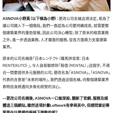
ASNOVA小野真（以下稱為小野）：
更改公司名稱這項決定，是為了
讓公司踏入下一個階段。我們一直認為公司要持續成長，就需要整
個建築業界的蓬勃發展。因此公司決心轉型，除了原本的租賃業務
之外，進一步透過業務、人才層面的服務，從各方面鼎力支援建築
業界。
原本的公司名稱是「日本レンテクト（羅馬拼音是：日本
RENTEKUTO）」，令人容易聯想到「租借（RENTAL）」這個字，不適
合一間要提供多元服務的公司，便改名為「ASNOVA」。「ASNOVA」
代表的含意是「未來的場所」，我們透過這個名稱，向整個建築業界
表明自身將邁向多角化經營的決心。
―更改公司名稱後，ASNOVA一口氣架設、翻新了官網、服務及媒
體這三個網站。雖然這項計畫Loftwork有參與其中，但請問當初專
案是在什麼樣的脈絡下推動的呢？