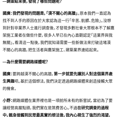
―調查結束後，發現了哪些問題呢？
國廣：我們發現的問題是，「漠不關心的高牆」
。原本我們一直認為
找不到人手的原因在於大家認為這一行「辛苦、骯髒、危險」。沒想
到針對非業界人士進行調查後，才發現多數社會大眾根本不了解鷹
架施工業者在做些什麼，很多人早已在內心直觀認定「這業界與我
無關」。看清這一點後，我們就知道需要一些新做法來打破這堵漠
不關心的高牆，把生活者與鷹架施工、建築業界連結起來。
―為什麼需要網路媒體呢？
國廣：
要跨越漠不關心的高牆，
第一步就要先讓別人對這個業界產
生興趣
吧。基於這個想法，我們決定透過網路媒體來創造接觸大眾
的機會。
小野：
網路媒體在業界裡也是一項前所未有的新嘗試，當初為了要
讓經營高層點頭，我們實在是煞費苦心。不過
在研究調查的過程
中，親身接觸到民眾最真實的想法後，我內心萌生了強烈的渴望，