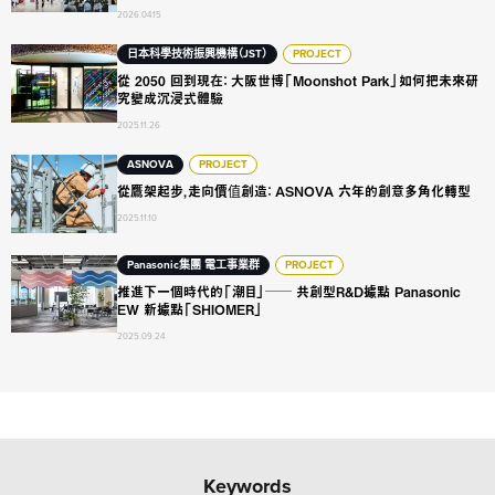
2026.04.15
從 2050 回到現在： 大阪世博「Moonshot Park」如何把未
日本科學技術振興機構（JST）
PROJECT
從 2050 回到現在： 大阪世博「Moonshot Park」如何把未來研
究變成沉浸式體驗
2025.11.26
從鷹架起步，走向價值創造： ASNOVA 六年的創意多角化轉型
ASNOVA
PROJECT
從鷹架起步，走向價值創造： ASNOVA 六年的創意多角化轉型
2025.11.10
推進下一個時代的「潮目」── 共創型R&D據點 Panasonic EW 
Panasonic集團 電工事業群
PROJECT
推進下一個時代的「潮目」── 共創型R&D據點 Panasonic
EW 新據點「SHIOMER」
2025.09.24
Keywords