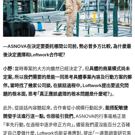
―ASNOVA在決定要委託哪間公司前，勢必曾多方比較，為什麼最
後決定選擇和Loftwork合作呢？
小野：
當時專案的大方向雖然已經決定了，但
具體的商業模式尚未
定案，所以我們需要的是能一同思考具體事業內容及行動方案的夥
伴。當時找了幾家公司談，在談話過程中，Loftwork提出要追究問
題的根本面，思考「真正應該處理的根本問題是什麼呢？」
。
此外，從談話內容聽起來，合作會從小規模行動起步。
能搭配敏捷
開發手法進行這一點，也很吸引我們
。ASNOVA的行事風格正是
「率先行動，在過程中逐步修正方向」。儘管我們還沒能百分之百確
定自己要做什麼，Loftwork也能妥善應對，提出「一邊靠調查研究來