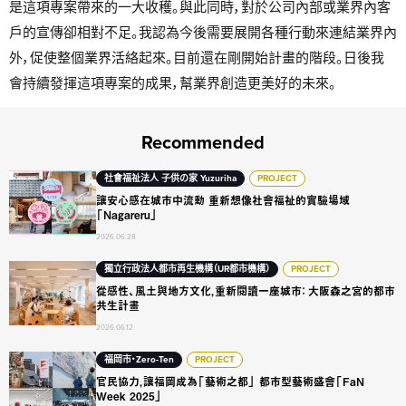
是這項專案帶來的一大收穫。與此同時，對於公司內部或業界內客
戶的宣傳卻相對不足。我認為今後需要展開各種行動來連結業界內
外，促使整個業界活絡起來。目前還在剛開始計畫的階段。日後我
會持續發揮這項專案的成果，幫業界創造更美好的未來。
Recommended
讓安心感在城市中流動 重新想像社會福祉的實驗場域「Nagarer
社會福祉法人 子供の家 Yuzuriha
PROJECT
讓安心感在城市中流動 重新想像社會福祉的實驗場域
「Nagareru」
2026.06.28
從感性、風土與地方文化，重新閱讀一座城市： 大阪森之宮的都
獨立行政法人都市再生機構（UR都市機構）
PROJECT
從感性、風土與地方文化，重新閱讀一座城市： 大阪森之宮的都市
共生計畫
2026.06.12
官民協力，讓福岡成為「藝術之都」 都市型藝術盛會「FaN Week 2
福岡市・Zero-Ten
PROJECT
官民協力，讓福岡成為「藝術之都」 都市型藝術盛會「FaN
Week 2025」