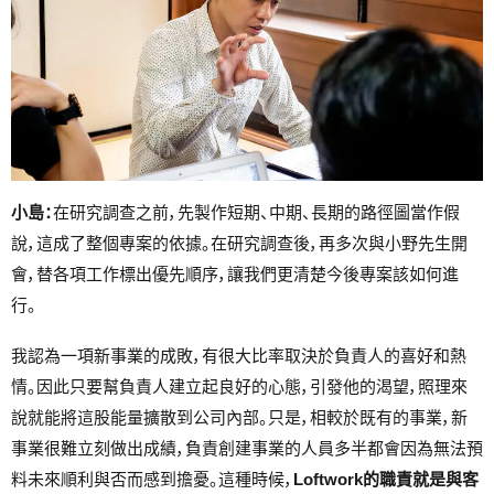
小島：
在研究調查之前，先製作短期、中期、長期的路徑圖當作假
說，這成了整個專案的依據。在研究調查後，再多次與小野先生開
會，替各項工作標出優先順序，讓我們更清楚今後專案該如何進
行。
我認為一項新事業的成敗，有很大比率取決於負責人的喜好和熱
情。因此只要幫負責人建立起良好的心態，引發他的渴望，照理來
說就能將這股能量擴散到公司內部。只是，相較於既有的事業，新
事業很難立刻做出成績，負責創建事業的人員多半都會因為無法預
料未來順利與否而感到擔憂。這種時候，
Loftwork的職責就是與客