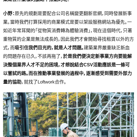
小野：
原先的規劃是要配合公司名稱變更翻新官網，同時發展新事
業。當時我們打算採用的商業模式是要以架設服務網站為優先。一
如近年常耳聞的「從物質消費轉為體驗消費」，現在這個時代，只著
重物質的企業是無法成長的，因此我們才會開始尋找租賃以外的方
式，而
吸引住我們目光的，就是人才問題。
建築業界嚴重缺乏新血
的問題存在已久，不該再拖了，
於是我們便決定新事業方向要能解
決整個業界人才不足的困境，才想說結合CSV活動應該是一條可
以嘗試的路。而在推動事業發展的過程中，逐漸感受到需要外部力
量的協助
，就找了Loftwork合作。