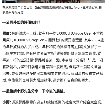
在網路雜誌中也曾出現，自由運用鷹架搭建辦公室的Loftwork台灣辦公室。摸
索鷹架的新用途。
―公司外部的評價如何？
國廣：
網路雜誌一上線，就有月平均5,000UU（Unique User 不重複
用戶）、10,000PV（Page View 閱覽數）的網頁瀏覽量，其中25-34歲
的年輕族群約占了六成。「年輕和尚的貨櫃寺廟」那篇文獲得了一
百個左右的讚，也有創作者留言說「建築業距離大眾較為遙遠，從
事這一行的企業創辦網路雜誌這一點，本身就十分吸引人，是一項
嶄新創舉」。儘管目前還未能帶起一股風潮，但隨著一篇篇文章發
出去，會有越來越多的民眾獲知業界的消息，新潮流的火種業已點
燃。今後我們也將努力增加夥伴，逐步提升自身的影響力。
―最後請小野先生分享一下今後的展望。
小野：
透過網路媒體向過去無緣接觸到的社會大眾介紹自家企業，