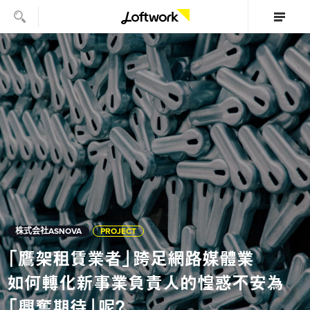
株式会社ASNOVA
PROJECT
「鷹架租賃業者」跨足網路媒體業
如何轉化新事業負責人的惶惑不安為
「興奮期待」呢？