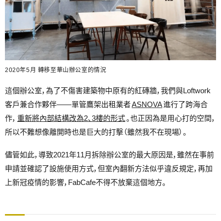
2020年5月 轉移至華山辦公室的情況
這個辦公室，為了不傷害建築物中原有的紅磚牆，我們與Loftwork
客戶兼合作夥伴——單管鷹架出租業者
ASNOVA
進行了跨海合
作，
重新將內部結構改為2、3樓的形式
。也正因為是用心打的空間，
所以不難想像離開時也是巨大的打擊（雖然我不在現場）。
儘管如此，導致2021年11月拆除辦公室的最大原因是，雖然在事前
申請並確認了設施使用方式，但室內翻新方法似乎違反規定，再加
上新冠疫情的影響，FabCafe不得不放棄這個地方。