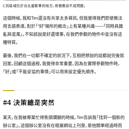
C的區域位於台北最繁華的地方，用餐應該不成問題。
這個時候，我和Tim還沒有共享太多資訊，但我覺得我們即使無法
用言語表達，對於「“好”場所的概念」上有某種共識——「同時具雜
亂與混濁」。不知該說是好還壞事，在我們參觀的物件中並沒有這
種特質。
最後，我們在一切都不確定的狀況下，互相把想說的話都說完後就
回家。回顧這個過程，我覺得非常重要，因為在實際參觀物件時，
「好」或「不能妥協的事情」可以用來設定優先順序。
#4 決策總是突然
某天，在我被專案忙得焦頭爛額的時候，Tim告訴我「找到一個新的
辦公室」。這個辦公室沒有在租屋網站上刊登，是他開車經過時而