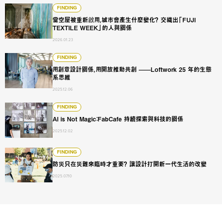
當空屋被重新啟用，城市會產生什麼變化？ 交織出「FUJI TEXTI
FINDING
當空屋被重新啟用，城市會產生什麼變化？ 交織出「FUJI
TEXTILE WEEK」的人與關係
2026.01.23
用創意設計關係，用開放推動共創 ——Loftwork 25 年的生態
FINDING
用創意設計關係，用開放推動共創 ——Loftwork 25 年的生態
系思維
2025.12.06
AI is Not Magic：FabCafe 持續探索與科技的關係
FINDING
AI is Not Magic：FabCafe 持續探索與科技的關係
2025.12.02
防災只在災難來臨時才重要？ 讓設計打開新一代生活的改變
FINDING
防災只在災難來臨時才重要？ 讓設計打開新一代生活的改變
2025.07.10