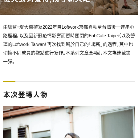
由總監・堤大樹撰寫2022年自Loftwork京都異動至台灣後一連串心
路歷程，以及因新冠疫情影響而暫時關閉的FabCafe Taipei（以及營
運的Loftwork Taiwan）再次找到屬於自己的「場所」的過程。其中也
切換不同成員的觀點進行寫作。本系列文章全4回，本文為連載第
一彈。
本次登場人物