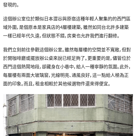
發現的。
這個辦公室位於類似日本澀谷與原宿這種年輕人聚集的的西門區
域外圍，是個原本是家具店的4層樓建築，雖然如同台北許多建築
一樣已經年代久遠，但狀態不錯，房東也允許我們進行翻修。
我們立刻前往參觀這個辦公室。雖然每層樓的空間並不寬敞，但對
於開咖啡廳或擺放辦公桌來說已經足夠了。更重要的是，儘管位於
西門這個熱鬧地段，卻藏身在小巷中，給人一種寧靜的氛圍。此外，
每層樓有兩面大玻璃窗，光線明亮、通風良好，這一點給人極為正
面的印象。而且，租金相較於其他候選物件還來得便宜。