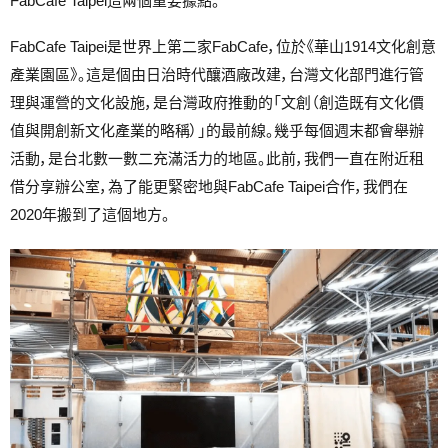
FabCafe Taipei這兩個重要據點。
FabCafe Taipei是世界上第二家FabCafe，位於《華山1914文化創意
產業園區》。這是個由日治時代釀酒廠改建，台灣文化部門進行管
理與運營的文化設施，是台灣政府推動的「文創（創造既有文化價
值與開創新文化產業的略稱）」的最前線。幾乎每個週末都會舉辦
活動，是台北數一數二充滿活力的地區。此前，我們一直在附近租
借分享辦公室，為了能更緊密地與FabCafe Taipei合作，我們在
2020年搬到了這個地方。