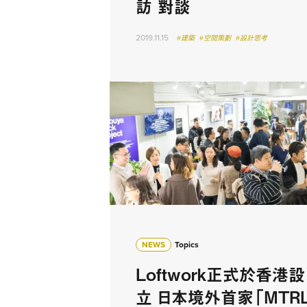
訪 對談
2019.11.15
#建築
#空間策劃
#設計思考
NEWS
Topics
Loftwork正式於香港設
立 日本境外首家「MTR