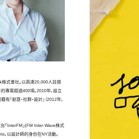
k株式會社。以高達20,000人註冊
專案超過400項。2010年，設立
有『創意・社群・設計』（2012年，
rFM」(FM Inter-Wave株式
l Arts，以設計師的身份在NY活動。