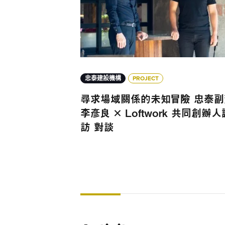
忠泰建設機構
PROJECT
尋求場域關係的未知冒險 忠泰副
李彥良 × Loftwork 共同創辦人
訪 對談