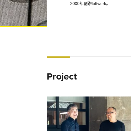
2000年創辦loftwork。
Project
尋求場域關係的未知冒險 忠泰副董李彥良 × 