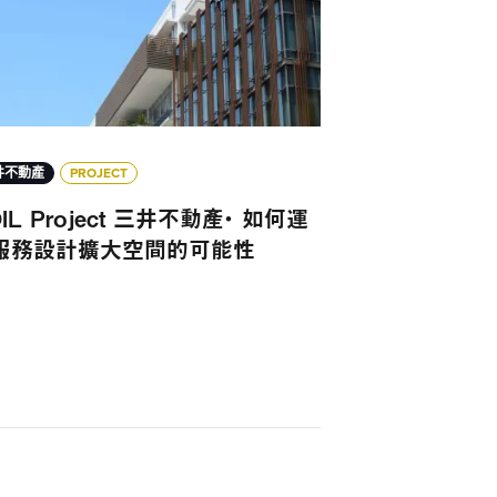
井不動產
PROJECT
IL Project 三井不動產・ 如何運
服務設計擴大空間的可能性