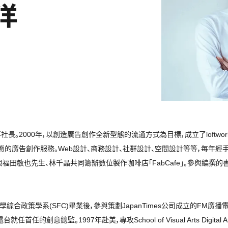
洋
董事社長。2000年，以創造廣告創作全新型態的流通方式為目標，成立了loftwor
的廣告創作服務。Web設計、商務設計、社群設計、空間設計等等，每年經手的
年與福田敏也先生、林千晶共同籌辦數位製作咖啡店「FabCafe」。參與編撰的書籍
政策學系(SFC)畢業後，參與策劃JapanTimes公司成立的FM廣播電台「Inte
任的創意總監。1997年赴美，專攻School of Visual Arts Digita