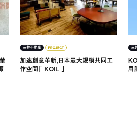
三井不動產
PROJECT
三
董
加速創意革新，日本最大規模共同工
KO
諏
作空間「 KOIL 」
用