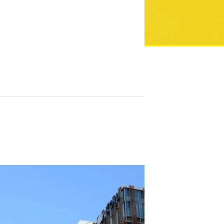
IL Project 三井不動產・ 如何運用服務設計擴大空間的可能性