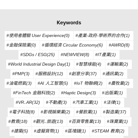
Keywords
#使用者體驗 User Experience(0)
#產業-政府-學術界的合作(1)
#金融保險業(0)
#循環經濟 Circular Economy(6)
#AWRD(8)
#SDGs / ESG(25)
#NEWVIEW(8)
#IT產業(1)
#World Industrial Design Day(1)
#智慧綠能(4)
#運輸業(2)
#PMP(3)
#服務設計(12)
#創意分享(37)
#通訊業(2)
#油電燃氣(3)
#AI 人工智慧(5)
#IoT 物聯網(2)
#農牧業(2)
#FinTech 金融科技(2)
#Haptic Design(3)
#出版業(1)
#VR．AR(32)
#不動產(3)
#汽車工業(1)
#法律(1)
#電子科技(8)
#影視娛樂業(2)
#餐飲業(1)
#製造業(37)
#教育(18)
#觀光．旅遊(13)
#百貨零售業(13)
#珠寶業(1)
#建築(5)
#虛擬貨幣(1)
#區塊鏈(1)
#STEAM 教育(2)