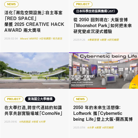
NEWS
PROJECT
活化「瀕危空間設施」：自主專案
日本科學技術振興機構（JST）
「RED SPACE」
從 2050 回到現在： 大阪世博
榮獲 2025 CREATIVE HACK
「Moonshot Park」如何把未來
AWARD 兩大獎項
研究變成沉浸式體驗
2026.02.04
#Award
#AWRD
#在地課題 / 地方創生
2025.11.26
#專案管理
#展覽
#研究機關
PROJECT
東海國立大學機構
NEWS
在大學打造，跨世代連結的知識
2050 年的未來生活想像：
共享共創實驗場域「ComoNe」
Loftwork 攜「Cybernetic
being Life」登上大阪・關西萬博
2025.09.16
#共創施設
#地域
#大學
2025.07.14
#大學
#展覽
#研究機關