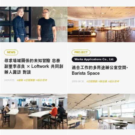
NEWS
PROJECT
尋求場域關係的未知冒險 忠泰
Works Applications Co., Ltd.
副董李彥良 × Loftwork 共同創
適合工作的多用途辦公室空間・
辦人諏訪 對談
Barista Space
2019.11.15
#建築
#空間策劃
#設計思考
2019.08.30
#空間策劃
#製造業
#設計思考