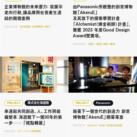
企業博物館的未來潛力： 從展示
由Panasonic所經營的創意博物
走向行動，讓品牌與社會產生連
館「AkeruE」
結的兩個案例
及其旗下的探索學習計畫
「Alchemist（煉金術師）計畫」，
2025.01.28
#共創施設
#品牌建設
#展示
榮獲 2023 年度Good Design
Award雙獎項。
2024.04.25
#展示
#建設・建築
#教育
PROJECT
株式会社海遊館
PROJECT
Panasonic
串連起共同創造、人、工作與組
培養下一個世代的創造力 創意
織變革 海遊館下一個30年的第
博物館「AkeruE」開幕專案
一步── 「視點轉展」
2021.08.31
#LAYOUT
#共創
#創意性的組織
2022.11.15
#パーパス
#空間策劃