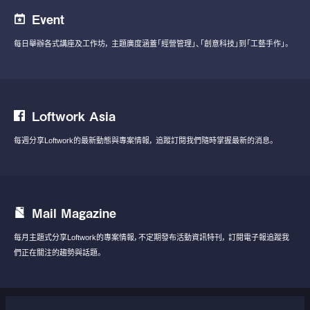
Event
每日舉辦各式講座及工作坊，
主題廣度涵蓋「經營管理」、「創意科技」到「工藝手作」。
Loftwork Asia
每週分享Loftwork的最新動態與專案情報，
追蹤訂閱我們隨時掌握最新的消息。
Mail Magazine
每月主題式分享Loftwork的專案情報，不定期發布活動資訊特刊，
訂閱電子報追蹤我
們正在關注的趨勢與話題。