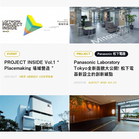
EVENT
PROJECT
Panasonic 松下電器
PROJECT INSIDE Vol.1 “
Panasonic Laboratory
Placemaking 場域營造 ”
Tokyo全新面貌大公開！ 松下電
器新設立的創新據點
2021.04.27
#教育
#服務設計
#百貨零售業
2020.11.06
#LAYOUT
#R&D
#UI．UX