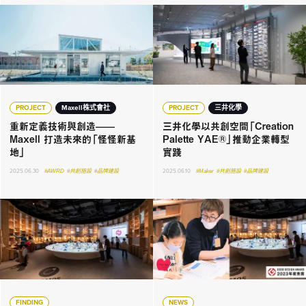
PROJECT
Maxell株式會社
PROJECT
三井化學
重新定義技術與創造——
三井化學以共創空間「Creation
Maxell 打造未來的「怪怪新基
Palette YAE®」推動企業轉型
地」
實踐
2025.06.30
#AWRD
#共創施設
#品牌建設
2025.06.10
#Maker
#共創施設
#品牌建設
FINDING
NEWS