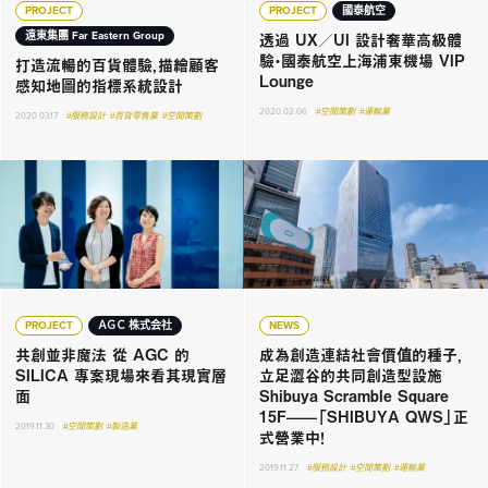
PROJECT
PROJECT
國泰航空
透過 UX／UI 設計奢華高級體
遠東集團 Far Eastern Group
驗・國泰航空上海浦東機場 VIP
打造流暢的百貨體驗，描繪顧客
Lounge
感知地圖的指標系統設計
2020.02.06
#空間策劃
#運輸業
2020.03.17
#服務設計
#百貨零售業
#空間策劃
PROJECT
ＡＧＣ 株式会社
NEWS
共創並非魔法 從 AGC 的
成為創造連結社會價值的種子，
SILICA 專案現場來看其現實層
立足澀谷的共同創造型設施
面
Shibuya Scramble Square
15F——「SHIBUYA QWS」正
2019.11.30
#空間策劃
#製造業
式營業中！
2019.11.27
#服務設計
#空間策劃
#運輸業