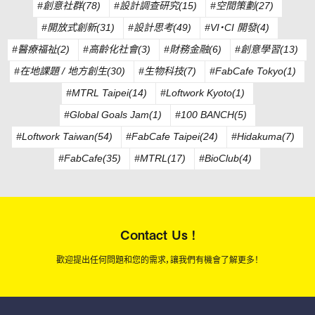
#創意社群(78)
#設計調查研究(15)
#空間策劃(27)
#開放式創新(31)
#設計思考(49)
#VI・CI 開發(4)
#醫療福祉(2)
#高齡化社會(3)
#財務金融(6)
#創意學習(13)
#在地課題 / 地方創生(30)
#生物科技(7)
#FabCafe Tokyo(1)
#MTRL Taipei(14)
#Loftwork Kyoto(1)
#Global Goals Jam(1)
#100 BANCH(5)
#Loftwork Taiwan(54)
#FabCafe Taipei(24)
#Hidakuma(7)
#FabCafe(35)
#MTRL(17)
#BioClub(4)
Contact Us !
歡迎提出任何問題和您的需求，讓我們有機會了解更多！