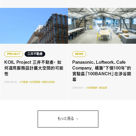
PROJECT
三井不動產
NEWS
KOIL Project 三井不動產・ 如
Panasonic、Loftwork、Cafe
何運用服務設計擴大空間的可能
Company， 構築“下個100年”的
性
實驗區「100BANCH」在涉谷開
幕
2019.06.06
#不動產
#空間策劃
#開放式創新
2019.05.17
#空間策劃
#製造業
もっと見る