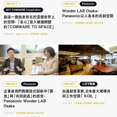
PROJECT
PROJECT
Panasonic
Wonder LAB Osaka・
NTT COMWARE Corporation
Panasonic以人為本的共創空間
創造一個尚未存在於這個世界上
的空間・ 「全心」投入敏捷開發
2019.07.29
#空間策劃
#製造業
#設計思考
的「COMWARE TO SPACE」
2019.08.16
#Agile．Scrum
#空間策劃
#通訊業
PROJECT
Panasonic
PROJECT
三井不動產
企業成員們對開放式創新中「開
加速創意革新，日本最大規模共
放」與「共同創造」的感受・
同工作空間「 KOIL 」
Panasonic Wonder LAB
2019.06.14
#不動產
#空間策劃
#開放式創新
Osaka
2019.07.27
#空間策劃
#製造業
#設計思考