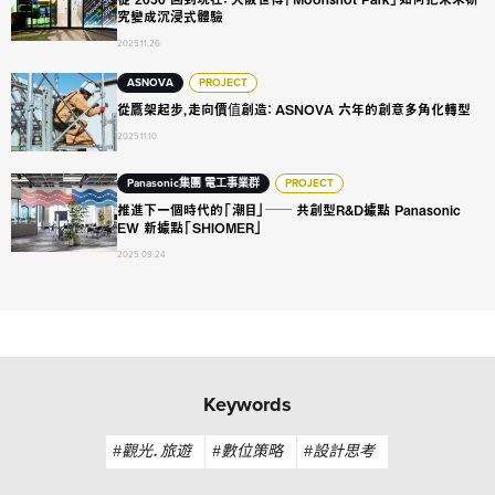
究變成沉浸式體驗
2025.11.26
從鷹架起步，走向價值創造： ASNOVA 六年的創意多角化轉型
ASNOVA
PROJECT
從鷹架起步，走向價值創造： ASNOVA 六年的創意多角化轉型
2025.11.10
推進下一個時代的「潮目」── 共創型R&D據點 Panasonic EW 
Panasonic集團 電工事業群
PROJECT
推進下一個時代的「潮目」── 共創型R&D據點 Panasonic
EW 新據點「SHIOMER」
2025.09.24
Keywords
#觀光．旅遊
#數位策略
#設計思考