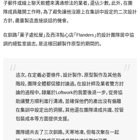
子郵件或線上聊天軟體來溝通想法的業者，還佔少數。此外，在團
隊成員離開工作時，為了避免讓他沒跟上在集訓中設定的二次設計
方針，盡量製造直接談話的機會。
在釧路「菓子處松屋」及西洋點心店「Flanders」的設計團隊居中協
調的總監室諭志，是這樣回顧製作原型的期間的。
這次，在定義必要條件、設計製作、原型製作及其他各
階段，團隊全體都促膝討論過。在設計師及業者雙方討
論的過程中，隸屬於Loftwork的我要後退一步，從旁協
助讓雙方順利進行溝通，並確保他們的產出沒有偏離
在集訓中設定出的洞察。其他還在團隊達成共識、控管
包裝成本等方面提供支援。
團隊總共去了三次釧路。天寒地凍，但每次聚在一起