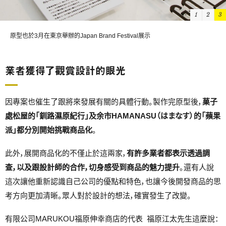
1
2
3
在札幌舉行最終報告的模樣
業者獲得了觀賞設計的眼光
因專案也催生了跟將來發展有關的具體行動。製作完原型後，
菓子
處松屋的「釧路濕原紀行」及余市HAMANASU（はまなす）的「蘋果
派」都分別開始挑戰商品化
。
此外，展開商品化的不僅止於這兩家，
有許多業者都表示透過調
查，以及跟設計師的合作，切身感受到商品的魅力提升
。還有人說
這次讓他重新認識自己公司的優點和特色，也讓今後開發商品的思
考方向更加清晰。眾人對於設計的想法，確實發生了改變。
有限公司MARUKOU福原伸幸商店的代表 福原江太先生這麼說：