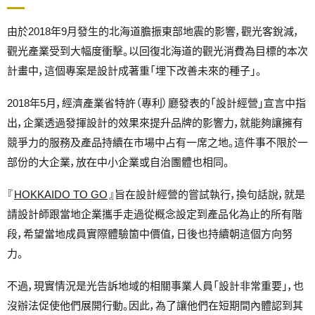
由於2018年9月發生的北海道膽振東部地震的影響，觀光客銳減，
觀光產業受到大幅度衝擊。以回復北海道的觀光消費為目標的本次
計畫中，這個專案是設計成著重「埋下改善未來的種子」。
2018年5月，經濟產業省特許（專利）廳發表的「設計經營」宣言中指
出，企業透過發揮設計的效果來提升品牌的影響力，就能夠讓擁有
競爭力的服務及產品持續在市場中占有一席之地。這件事不限於一
部份的大企業，放在中小企業或自治團體也相同。
『
HOKKAIDO TO GO
』旨在設計經營的嘗試執行，換句話說，就是
請設計師跟當地企業攜手走過從概念設定到產品化為止的所有階
段，希望當地成員實際體驗箇中價值，日後也持續朝這個方向努
力。
不過，現實情況是光告訴地域的相關事業人員「設計非常重要」，也
沒辦法促使他們展開行動。因此，為了讓他們在短期間內體認到其