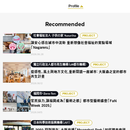
Profile
Recommended
讓安心感在城市中流動 重新想像社會福祉的實驗場域「Nagarer
社會福祉法人 子供の家 Yuzuriha
PROJECT
讓安心感在城市中流動 重新想像社會福祉的實驗場域
「Nagareru」
2026.06.28
從感性、風土與地方文化，重新閱讀一座城市： 大阪森之宮的都
獨立行政法人都市再生機構（UR都市機構）
PROJECT
從感性、風土與地方文化，重新閱讀一座城市： 大阪森之宮的都市
共生計畫
2026.06.12
官民協力，讓福岡成為「藝術之都」 都市型藝術盛會「FaN Week 2
福岡市・Zero-Ten
PROJECT
官民協力，讓福岡成為「藝術之都」 都市型藝術盛會「FaN
Week 2025」
2026.04.15
從 2050 回到現在： 大阪世博「Moonshot Park」如何把未
日本科學技術振興機構（JST）
PROJECT
從 2050 回到現在： 大阪世博「Moonshot Park」如何把未來研