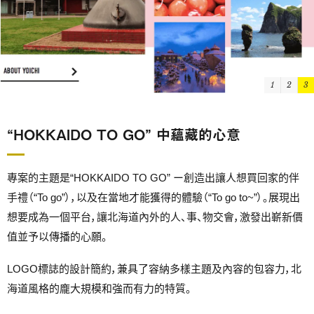
1
2
3
“HOKKAIDO TO GO” 中蘊藏的心意
專案的主題是“HOKKAIDO TO GO” ー創造出讓人想買回家的伴
手禮（“To go”），以及在當地才能獲得的體驗（“To go to~”）。展現出
想要成為一個平台，讓北海道內外的人、事、物交會，激發出嶄新價
值並予以傳播的心願。
LOGO標誌的設計簡約，兼具了容納多樣主題及內容的包容力，北
海道風格的龐大規模和強而有力的特質。