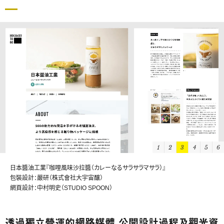
1
2
3
4
5
6
SASAKI工藝（ササキ工芸）『名片盒包裝』
包裝設計：靜電場朔
網頁設計：中村明史（STUDIO SPOON）
透過獨立營運的網路媒體，公開設計過程及觀光資