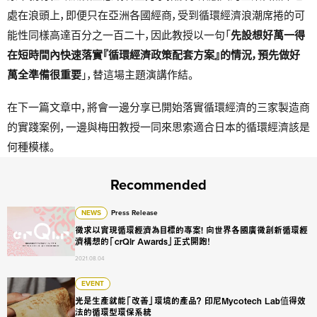
處在浪頭上，即便只在亞洲各國經商，受到循環經濟浪潮席捲的可
能性同樣高達百分之一百二十，因此教授以一句「
先設想好萬一得
在短時間內快速落實『循環經濟政策配套方案』的情況，預先做好
萬全準備很重要
」，替這場主題演講作結。
在下一篇文章中，將會一邊分享已開始落實循環經濟的三家製造商
的實踐案例，一邊與梅田教授一同來思索適合日本的循環經濟該是
何種模樣。
Recommended
徵求以實現循環經濟為目標的專案! 向世界各國廣徵創新循環經濟構想的
NEWS
Press Release
徵求以實現循環經濟為目標的專案! 向世界各國廣徵創新循環經
濟構想的「crQlr Awards」正式開跑！
2021.08.04
光是生產就能「改善」環境的產品？ 印尼Mycotech Lab值得
EVENT
光是生產就能「改善」環境的產品？ 印尼Mycotech Lab值得效
法的循環型環保系統