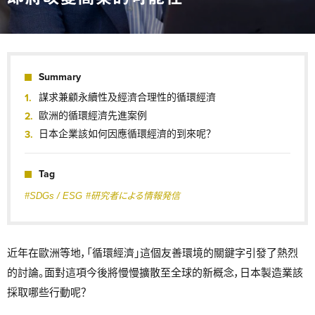
Summary
謀求兼顧永續性及經濟合理性的循環經濟
歐洲的循環經濟先進案例
日本企業該如何因應循環經濟的到來呢？
Tag
#SDGs / ESG
#研究者による情報発信
近年在歐洲等地，「循環經濟」這個友善環境的關鍵字引發了熱烈
的討論。面對這項今後將慢慢擴散至全球的新概念，日本製造業該
採取哪些行動呢？