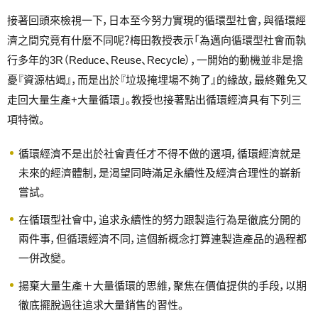
接著回頭來檢視一下，日本至今努力實現的循環型社會，與循環經
濟之間究竟有什麼不同呢？梅田教授表示「為邁向循環型社會而執
行多年的3R（Reduce、Reuse、Recycle），一開始的動機並非是擔
憂『資源枯竭』，而是出於『垃圾掩埋場不夠了』的緣故，最終難免又
走回大量生產+大量循環」。教授也接著點出循環經濟具有下列三
項特徵。
循環經濟不是出於社會責任才不得不做的選項，循環經濟就是
未來的經濟體制，是渴望同時滿足永續性及經濟合理性的嶄新
嘗試。
在循環型社會中，追求永續性的努力跟製造行為是徹底分開的
兩件事，但循環經濟不同，這個新概念打算連製造產品的過程都
一併改變。
揚棄大量生產＋大量循環的思維，聚焦在價值提供的手段，以期
徹底擺脫過往追求大量銷售的習性。