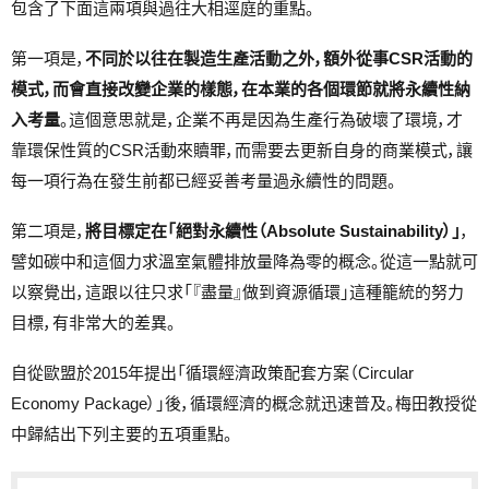
包含了下面這兩項與過往大相逕庭的重點。
第一項是，
不同於以往在製造生產活動之外，額外從事CSR活動的
模式，而會直接改變企業的樣態，在本業的各個環節就將永續性納
入考量
。這個意思就是，企業不再是因為生產行為破壞了環境，才
靠環保性質的CSR活動來贖罪，而需要去更新自身的商業模式，讓
每一項行為在發生前都已經妥善考量過永續性的問題。
第二項是，
將目標定在「絕對永續性（Absolute Sustainability）」
，
譬如碳中和這個力求溫室氣體排放量降為零的概念。從這一點就可
以察覺出，這跟以往只求「『盡量』做到資源循環」這種籠統的努力
目標，有非常大的差異。
自從歐盟於2015年提出「循環經濟政策配套方案（Circular
Economy Package）」後，循環經濟的概念就迅速普及。梅田教授從
中歸結出下列主要的五項重點。