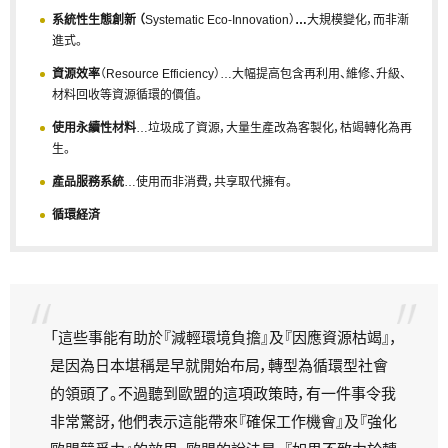
系統性生態創新 （
Systematic Eco-Innovation）
…
大規模變化，而非漸
進式。
資源效率
（Resource Efficiency）…大幅提高包含再利用、維修、升級、
材料回收等資源循環的價值。
使用永續性材料
…垃圾成了資源，大量生產改為客製化，枯竭轉化為再
生。
產品服務系統
…使用而非消費，共享取代擁有。
循環経済
「這些事能有助於『減輕環境負擔』及『因應資源枯竭』，
是因為日本堪稱是早就開始布局，轉型為循環型社會
的領頭了。不過聽到歐盟的這項政策時，有一件事令我
非常驚訝，他們表示這能帶來『確保工作機會』及『強化