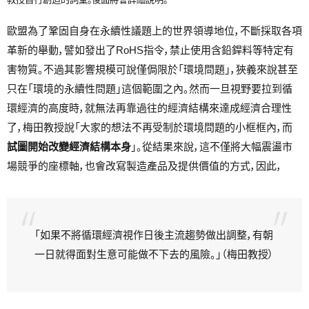
歐盟為了鞏固自身在永續性議題上的世界領導地位，不斷採取各項
革新的舉動，譬如發出了RoHS指令，禁止使用含鉛銲料等特定有
害物質。不過其影響規模可說僅侷限於「環境問題」，狹義來說甚至
只在「環境的永續性問題」這個範圍之內。然而一旦視野要拉到循
環經濟的高度時，就無法再靠過往的經濟結構來達成經濟合理性
了，梅田教授說「大家的想法不再受制於環境問題的小框框內，而
試圖開始改變經濟結構本身
」。從結果來說，這不僅將大幅震盪市
場競爭的座標軸，也會改寫製造產品及提供價值的方式，因此，
「如果不將循環經濟視作日後主流趨勢做出調整，有朝
一日就得面對生意可能做不下去的風險。」（梅田教授）