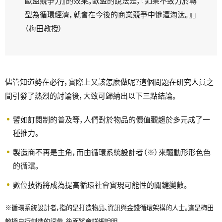
歐盟競爭力』的效果。歐盟的說法是，『如果不致力於轉
型為循環經濟，就會在今後的商業競爭中慘遭淘汰。』」
（梅田教授）
儘管知道勢在必行，實際上又該怎麼做呢？這個問題在研究人員之
間引發了熱烈的討論後，大致可歸納出以下三點結論。
譬如訂閱制的普及等，人們對於物品的價值觀趨於多元成了一
種推力。
製造商不再是主角，而由循環系統設計者（※）來驅動形形色色
的循環。
數位技術將成為提高循環社會實現可能性的關鍵變數。
※
循環系統設計者，指的是打造物品、資訊與金錢循環架構的人士。這是梅田
教授自行創造的詞彙。後面將會詳細說明。