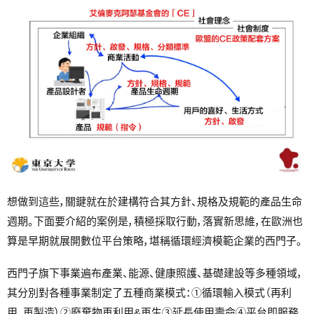
想做到這些，關鍵就在於建構符合其方針、規格及規範的產品生命
週期。下面要介紹的案例是，積極採取行動，落實新思維，在歐洲也
算是早期就展開數位平台策略，堪稱循環經濟模範企業的西門子。
西門子旗下事業遍布產業、能源、健康照護、基礎建設等多種領域，
其分別對各種事業制定了五種商業模式：①循環輸入模式（再利
用、再製造）②廢棄物再利用&再生③延長使用壽命④平台即服務