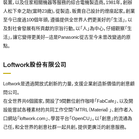
裝置，以及住家相關機器等服務的綜合電機製造商。1981年，創辦
人松下幸之助(當時23歲)，從製造、販賣自己設計的燈座起家。創業
至今已度過100個年頭，遵循提供全世界人們更美好的「生活」，以
及對社會發展有所貢獻的宗旨行動。以「人」為中心，仔細觀察「生
活」，讓它變得更美好─這是Panasonic從古至今未曾改變過的原
點。
Loftwork股份有限公司
Loftwork是透過開放式創新的力量，支援企業創造新價值的創意顧
問公司。
在全世界共6個國家，開設了9間數位創作咖啡「FabCafe」、以及開
設能嘗試各種素材的共同工作空間「MTRL（Material）」、創作者入
口網站「loftwork.com」、學習平台「OpenCU」。以「創意」的流通為
己任，和全世界的創意社群一起共創，提供更廣泛的創意服務。