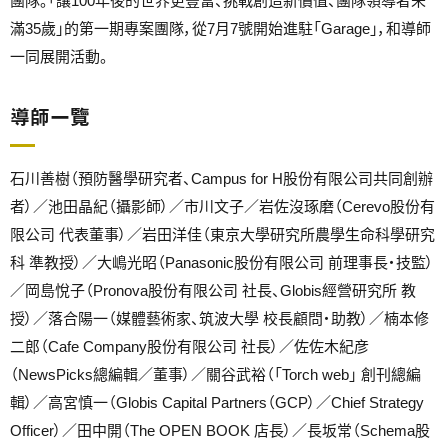
團隊。「讓100年後的世界更豐富、挑戰創造新價值、團隊領導者未
滿35歲」的第一期專案團隊，從7月7號開始進駐「Garage」，和導師
一同展開活動。
導師一覽
石川善樹（預防醫學研究者、Campus for H股份有限公司共同創辦
者）／池田晶紀（攝影師）／市川文子／岩佐沒琢磨（Cerevo股份有
限公司 代表董事）／岩田洋佳（東京大學研究所農學生命科學研究
科 準教授）／大嶋光昭（Panasonic股份有限公司 前理事長・技監）
／岡島悅子（Pronova股份有限公司 社長、Globis經營研究所 教
授）／落合陽一（媒體藝術家、筑波大學 校長顧問・助教）／楠本修
二郎（Cafe Company股份有限公司 社長）／佐佐木紀彦
（NewsPicks總編輯／董事）／關谷武裕（「Torch web」 創刊總編
輯）／高宮慎一（Globis Capital Partners（GCP）／Chief Strategy
Officer）／田中開（The OPEN BOOK 店長）／長坂常（Schema股