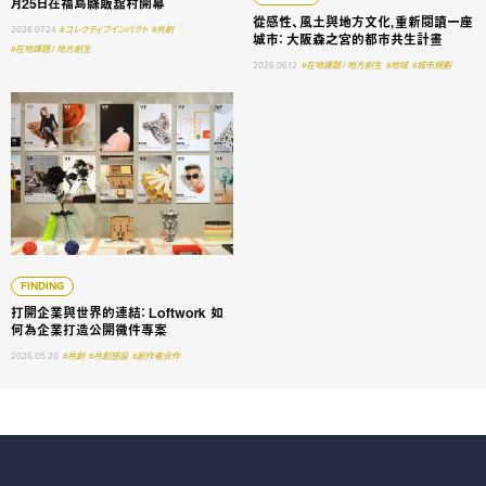
月25日在福島縣飯舘村開幕
從感性、風土與地方文化，重新閱讀一座
2026.07.24
#コレクティブインパクト
#共創
城市： 大阪森之宮的都市共生計畫
#在地課題 / 地方創生
2026.06.12
#在地課題 / 地方創生
#地域
#城市規劃
打開企業與世界的連結： Loftwork 如何為企業打造公開徵件專
FINDING
打開企業與世界的連結： Loftwork 如
何為企業打造公開徵件專案
2026.05.20
#共創
#共創施設
#創作者合作