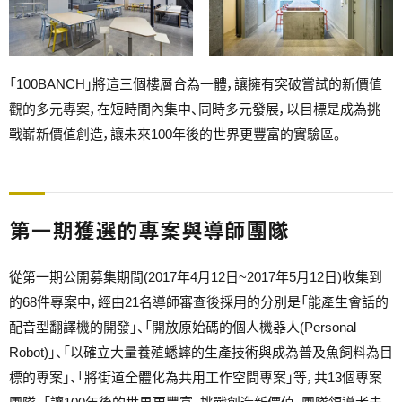
「100BANCH」將這三個樓層合為一體，讓擁有突破嘗試的新價值
觀的多元專案，在短時間內集中、同時多元發展，以目標是成為挑
戰嶄新價值創造，讓未來100年後的世界更豐富的實驗區。
第一期獲選的專案與導師團隊
從第一期公開募集期間(2017年4月12日~2017年5月12日)收集到
的68件專案中，經由21名導師審查後採用的分別是「能產生會話的
配音型翻譯機的開發」、「開放原始碼的個人機器人(Personal
Robot)」、「以確立大量養殖蟋蟀的生產技術與成為普及魚飼料為目
標的專案」、「將街道全體化為共用工作空間專案」等，共13個專案