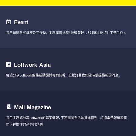
Event
每日舉辦各式講座及工作坊，
主題廣度涵蓋「經營管理」、「創意科技」到「工藝手作」。
Loftwork Asia
每週分享Loftwork的最新動態與專案情報，
追蹤訂閱我們隨時掌握最新的消息。
Mail Magazine
每月主題式分享Loftwork的專案情報，不定期發布活動資訊特刊，
訂閱電子報追蹤我
們正在關注的趨勢與話題。