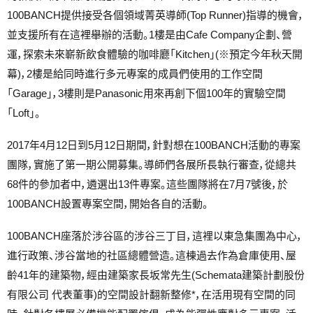
100BANCH提供接受各個領域菁英導師(Top Runner)指導的機會，
並支援所有在這裡舉辦的活動。1樓是由Cafe Company企劃、營
運，探索未來嶄新飲食體驗的咖啡廳「Kitchen」(※預定今年秋天開
幕)，2樓是給同時進行多元專案的成員們使用的工作空間
「Garage」，3樓則是Panasonic用來再創下個100年的實驗空間
「Loft」。
2017年4月12日到5月12日期間，針對想在100BANCH活動的專案
團隊，實施了第一期公開募集。導師們各展所長執行審查，從總共
68件的參加者中，遴選出13件專案。這些團隊將在7月7號後，於
100BANCH設置專案空間，開始各自的活動。
100BANCH座落於涉谷區的涉谷三丁目，這裡以東急集團為中心，
進行政策、涉谷當地的社區總體營造。這棟過去作為倉庫使用、屋
齡41年的建築物，經由建築家長坂常先生(Schemata建築計劃股份
有限公司 代表董事)的空間設計翻新整修*，在活用現有空間的同