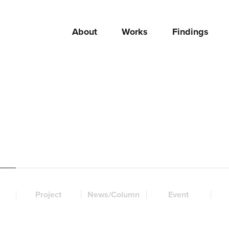
About
Works
Findings
Project
News/Column
Event