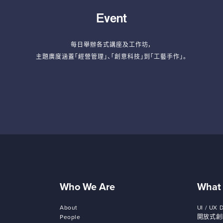
Event
每日舉辦各式講座及工作坊，
主題廣度涵蓋「經營管理」、「創意科技」到「工藝手作」。
Who We Are
What
About
UI / UX 
People
開放式創