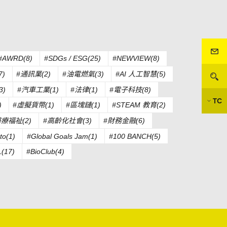
#AWRD(8)
#SDGs / ESG(25)
#NEWVIEW(8)
)
#通訊業(2)
#油電燃氣(3)
#AI 人工智慧(5)
3)
#汽車工業(1)
#法律(1)
#電子科技(8)
TC
)
#虛擬貨幣(1)
#區塊鏈(1)
#STEAM 教育(2)
醫療福祉(2)
#高齡化社會(3)
#財務金融(6)
to(1)
#Global Goals Jam(1)
#100 BANCH(5)
(17)
#BioClub(4)