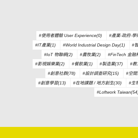
#使用者體驗 User Experience(0)
#產業-政府-學
#IT產業(1)
#World Industrial Design Day(1)
#
#IoT 物聯網(2)
#農牧業(2)
#FinTech 金融
#影視娛樂業(2)
#餐飲業(1)
#製造業(37)
#教
#創意社群(78)
#設計調查研究(15)
#空間
#創意學習(13)
#在地課題 / 地方創生(30)
#生
#Loftwork Taiwan(54