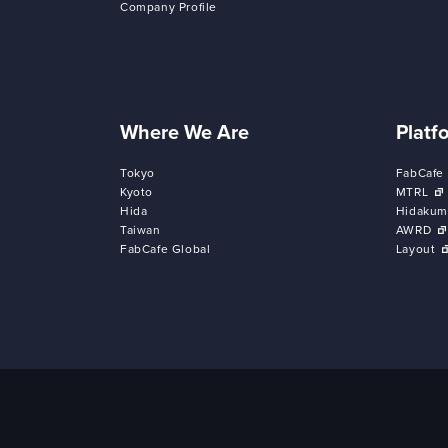
Company Profile
Where We Are
Platf
Tokyo
FabCafe
Kyoto
MTRL
Hida
Hidakum
Taiwan
AWRD
FabCafe Global
Layout