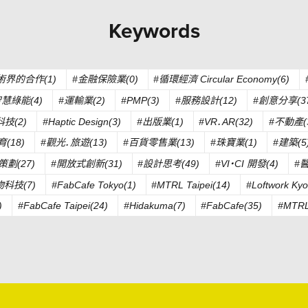
Keywords
術界的合作(1)
#金融保險業(0)
#循環經濟 Circular Economy(6)
智慧綠能(4)
#運輸業(2)
#PMP(3)
#服務設計(12)
#創意分享(37
科技(2)
#Haptic Design(3)
#出版業(1)
#VR．AR(32)
#不動產(
育(18)
#觀光．旅遊(13)
#百貨零售業(13)
#珠寶業(1)
#建築(5
策劃(27)
#開放式創新(31)
#設計思考(49)
#VI・CI 開發(4)
#
物科技(7)
#FabCafe Tokyo(1)
#MTRL Taipei(14)
#Loftwork Kyo
)
#FabCafe Taipei(24)
#Hidakuma(7)
#FabCafe(35)
#MTRL