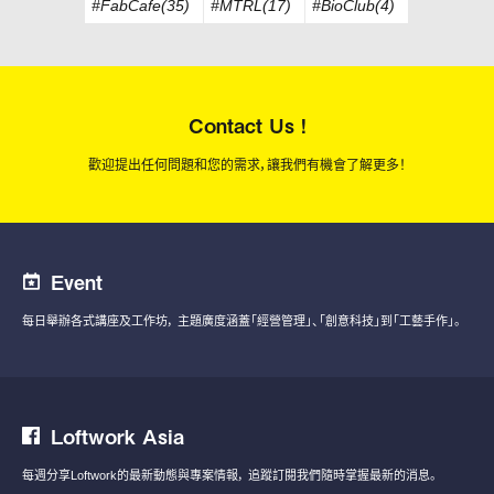
#FabCafe(35)
#MTRL(17)
#BioClub(4)
Contact Us !
歡迎提出任何問題和您的需求，讓我們有機會了解更多！
Event
每日舉辦各式講座及工作坊，
主題廣度涵蓋「經營管理」、「創意科技」到「工藝手作」。
Loftwork Asia
每週分享Loftwork的最新動態與專案情報，
追蹤訂閱我們隨時掌握最新的消息。