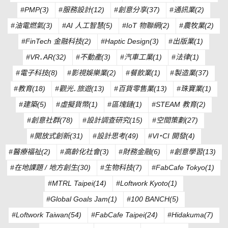
#PMP(3)
#服務設計(12)
#創意分享(37)
#通訊業(2)
#油電燃氣(3)
#AI 人工智慧(5)
#IoT 物聯網(2)
#農牧業(2)
#FinTech 金融科技(2)
#Haptic Design(3)
#出版業(1)
#VR．AR(32)
#不動產(3)
#汽車工業(1)
#法律(1)
#電子科技(8)
#影視娛樂業(2)
#餐飲業(1)
#製造業(37)
#教育(18)
#觀光．旅遊(13)
#百貨零售業(13)
#珠寶業(1)
#建築(5)
#虛擬貨幣(1)
#區塊鏈(1)
#STEAM 教育(2)
#創意社群(78)
#設計調查研究(15)
#空間策劃(27)
#開放式創新(31)
#設計思考(49)
#VI・CI 開發(4)
#醫療福祉(2)
#高齡化社會(3)
#財務金融(6)
#創意學習(13)
#在地課題 / 地方創生(30)
#生物科技(7)
#FabCafe Tokyo(1)
#MTRL Taipei(14)
#Loftwork Kyoto(1)
#Global Goals Jam(1)
#100 BANCH(5)
#Loftwork Taiwan(54)
#FabCafe Taipei(24)
#Hidakuma(7)