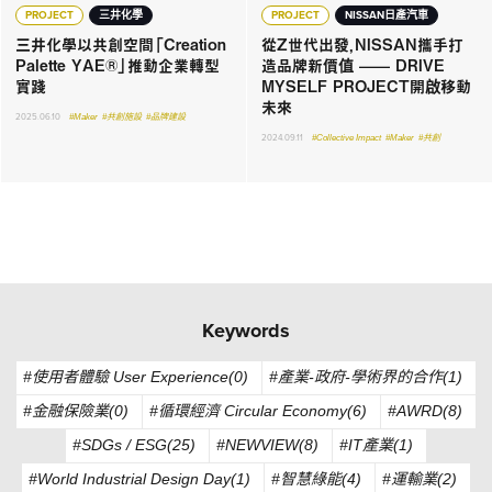
PROJECT
三井化學
PROJECT
NISSAN日產汽車
三井化學以共創空間「Creation
從Z世代出發，NISSAN攜手打
Palette YAE®」推動企業轉型
造品牌新價值 —— DRIVE
實踐
MYSELF PROJECT開啟移動
未來
2025.06.10
#Maker
#共創施設
#品牌建設
2024.09.11
#Collective Impact
#Maker
#共創
Keywords
#使用者體驗 User Experience(0)
#產業-政府-學術界的合作(1)
#金融保險業(0)
#循環經濟 Circular Economy(6)
#AWRD(8)
#SDGs / ESG(25)
#NEWVIEW(8)
#IT產業(1)
#World Industrial Design Day(1)
#智慧綠能(4)
#運輸業(2)