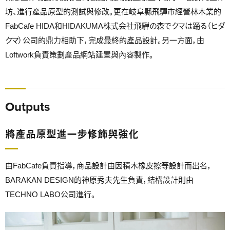
坊、進行產品原型的測試與修改。更在岐阜縣飛驒市經營林木業的
FabCafe HIDA和HIDAKUMA株式会社飛騨の森でクマは踊る（ヒダ
クマ）公司的鼎力相助下，完成最終的產品設計。另一方面，由
Loftwork負責策劃產品網站建置與內容製作。
Outputs
將產品原型進一步修飾與強化
由FabCafe負責指導，商品設計由因積木橡皮擦等設計而出名，
BARAKAN DESIGN的神原秀夫先生負責，結構設計則由
TECHNO LABO公司進行。