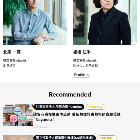
北尾 一真
棚橋 弘季
株式會社loftwork
株式會社loftwork
創意總監
執行長 / 創新經理
Profile
Recommended
讓安心感在城市中流動 重新想像社會福祉的實驗場域「Nagarer
社會福祉法人 子供の家 Yuzuriha
PROJECT
讓安心感在城市中流動 重新想像社會福祉的實驗場域
「Nagareru」
2026.06.28
從感性、風土與地方文化，重新閱讀一座城市： 大阪森之宮的都
獨立行政法人都市再生機構（UR都市機構）
PROJECT