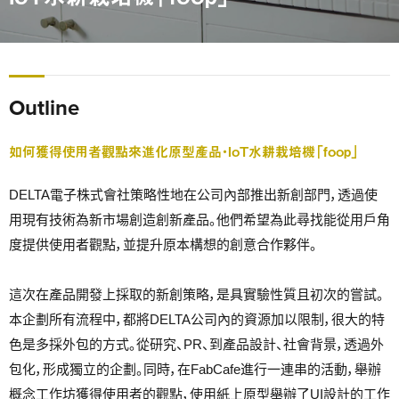
Outline
如何獲得使用者觀點來進化原型產品・IoT水耕栽培機「foop」
DELTA電子株式會社策略性地在公司內部推出新創部門，透過使
用現有技術為新市場創造創新產品。他們希望為此尋找能從用戶角
度提供使用者觀點，並提升原本構想的創意合作夥伴。
這次在產品開發上採取的新創策略，是具實驗性質且初次的嘗試。
本企劃所有流程中，都將DELTA公司內的資源加以限制，很大的特
色是多採外包的方式。從研究、PR、到產品設計、社會背景，透過外
包化，形成獨立的企劃。同時，在FabCafe進行一連串的活動，舉辦
概念工作坊獲得使用者的觀點，使用紙上原型舉辦了UI設計的工作