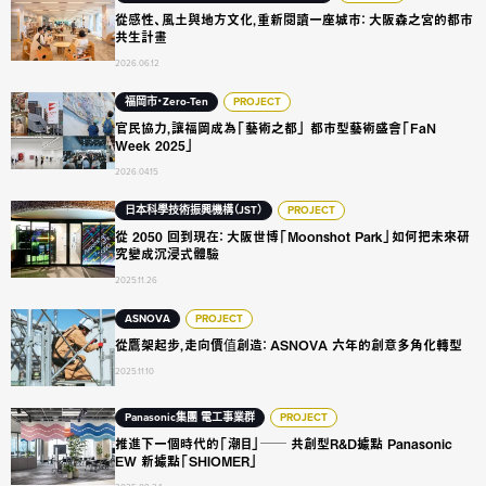
從感性、風土與地方文化，重新閱讀一座城市： 大阪森之宮的都市
共生計畫
2026.06.12
官民協力，讓福岡成為「藝術之都」 都市型藝術盛會「FaN Week 2
福岡市・Zero-Ten
PROJECT
官民協力，讓福岡成為「藝術之都」 都市型藝術盛會「FaN
Week 2025」
2026.04.15
從 2050 回到現在： 大阪世博「Moonshot Park」如何把未
日本科學技術振興機構（JST）
PROJECT
從 2050 回到現在： 大阪世博「Moonshot Park」如何把未來研
究變成沉浸式體驗
2025.11.26
從鷹架起步，走向價值創造： ASNOVA 六年的創意多角化轉型
ASNOVA
PROJECT
從鷹架起步，走向價值創造： ASNOVA 六年的創意多角化轉型
2025.11.10
推進下一個時代的「潮目」── 共創型R&D據點 Panasonic EW 
Panasonic集團 電工事業群
PROJECT
推進下一個時代的「潮目」── 共創型R&D據點 Panasonic
EW 新據點「SHIOMER」