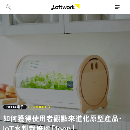
DELTA電子
PROJECT
如何獲得使用者觀點來進化原型產品・
IoT水耕栽培機「foop」