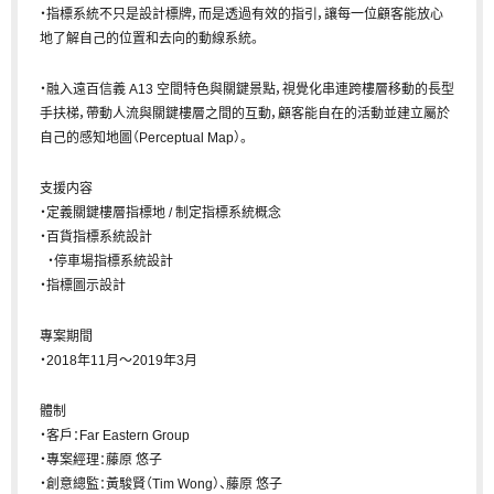
・指標系統不只是設計標牌，而是透過有效的指引，讓每一位顧客能放心
地了解自己的位置和去向的動線系統。
・融入遠百信義 A13 空間特色與關鍵景點，視覺化串連跨樓層移動的長型
手扶梯，帶動人流與關鍵樓層之間的互動，顧客能自在的活動並建立屬於
自己的感知地圖（Perceptual Map）。
支援内容
・定義關鍵樓層指標地 / 制定指標系統概念
・百貨指標系統設計
・停車場指標系統設計
・指標圖示設計
專案期間
・2018年11月～2019年3月
體制
・客戶：Far Eastern Group
・專案經理：藤原 悠子
・創意總監：黃駿賢（Tim Wong）、藤原 悠子