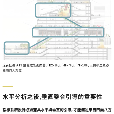
遠百信義 A13 整體建築剖面圖，「B2-1F」、「4F-7F」、「7F-10F」三個串連顧客
體驗的大方盒
水平分析之後，垂直整合引導的重要性
指標系統設計必須兼具水平與垂直的引導，才能滿足來自四面八方