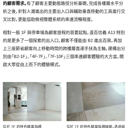
的顧客需求。
有了顧客主要動態路徑分析基礎，完成各樓層水平分
析之後，針對人潮進出的主要出入口與輔助垂直移動的工具進行交
叉比對，更能協助檢視整體系統的串連流暢程度。
相對一般 1F 與停車場為顧客旅程的首要起點，遠百信義 A13 特別
的是更多了一個探索的出入口，顧客不僅能由 B2 進出百貨，再加
上三座節省顧客向上移動時間的跨樓層直達手扶為主軸，建構出分
別由「B2-1F」、「4F-7F」、「7F-10F」三個串連顧客體驗的大方盒，開
啟大眾從由上而下的體驗模式。
位於 7F 的特色鏡面指標
位於 7F 的特色鏡面指標細節。透過與