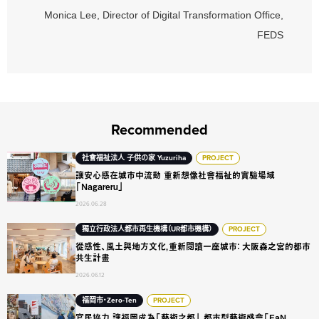
Monica Lee, Director of Digital Transformation Office,
FEDS
Recommended
讓安心感在城市中流動 重新想像社會福祉的實驗場域「Nagarer
社會福祉法人 子供の家 Yuzuriha
PROJECT
讓安心感在城市中流動 重新想像社會福祉的實驗場域
「Nagareru」
2026.06.28
從感性、風土與地方文化，重新閱讀一座城市： 大阪森之宮的都
獨立行政法人都市再生機構（UR都市機構）
PROJECT
從感性、風土與地方文化，重新閱讀一座城市： 大阪森之宮的都市
共生計畫
2026.06.12
官民協力，讓福岡成為「藝術之都」 都市型藝術盛會「FaN Week 2
福岡市・Zero-Ten
PROJECT
官民協力，讓福岡成為「藝術之都」 都市型藝術盛會「FaN