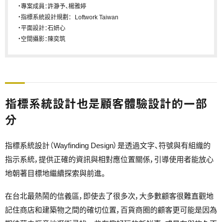
・專案成員：許瀞予、楊雅婷
・指標系統設計規劃： Loftwork Taiwan
・平面設計：石妍心
・空間攝影：陳奕筑
指標系統設計也是顧客體驗設計的一部
分
指標系統設計（Wayfinding Design）是透過文字、符號與有組織的
指示系統，提供正確的資訊與相對應位置關係，引導使用者能放心
地朝著目標地繼續探索與前進。
在台北最熱鬧的信義區，即使去了很多次，大多數顧客很難直觀地
記住商店和建築物之間的確切位置，百貨商圈的顧客更可能是因為