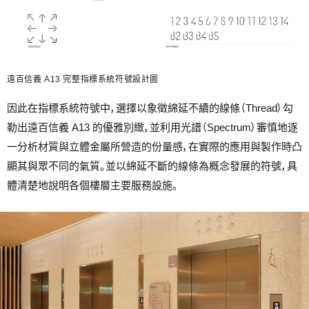
遠百信義 A13 完整指標系統符號設計圖
因此在指標系統符號中，選擇以象徵綿延不續的線條（Thread）勾
勒出遠百信義 A13 的優雅別緻，並利用光譜（Spectrum）審慎地逐
一分析材質與立體金屬所營造的份量感，在實際的應用與製作時凸
顯其與眾不同的氣質。並以綿延不斷的線條為概念發展的符號，具
體清楚地說明各個樓層主要服務設施。