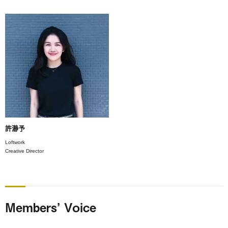
許瀞予
Loftwork
Creative Director
Members’ Voice