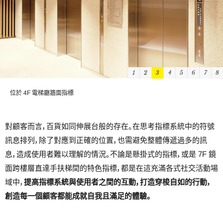
1
2
3
4
5
6
7
8
位於 4F 電梯廳牆面指標
對顧客而言，百貨如同伸展台般的存在。在思考指標系統中的符號
訊息排列，除了對應到正確的位置，也需避免整體傳遞過多的訊
息，造成使用者難以理解的情況。不論是懸掛式的指標，或是 7F 鏡
面跨樓層直達手扶梯間的特色指標，都是在這充滿各式社交活動場
域中，
提高指標系統與使用者之間的互動，打造穿梭自如的行動，
創造每一個顧客都能成就自我且滿足的體驗。
1