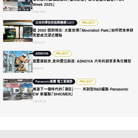
Week 2025」
2026.04.15
從 2050 回到現在： 大阪世博「Moonshot Park」如何把未
日本科學技術振興機構（JST）
PROJECT
從 2050 回到現在： 大阪世博「Moonshot Park」如何把未來研
究變成沉浸式體驗
2025.11.26
從鷹架起步，走向價值創造： ASNOVA 六年的創意多角化轉型
ASNOVA
PROJECT
從鷹架起步，走向價值創造： ASNOVA 六年的創意多角化轉型
2025.11.10
推進下一個時代的「潮目」── 共創型R&D據點 Panasonic EW 
Panasonic集團 電工事業群
PROJECT
推進下一個時代的「潮目」── 共創型R&D據點 Panasonic
EW 新據點「SHIOMER」
2025.09.24