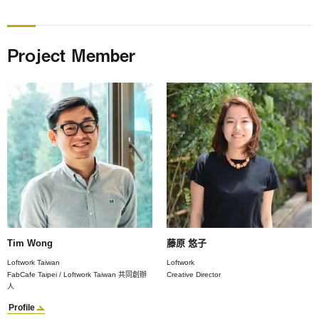
Project Member
Tim Wong
藤原 悠子
Loftwork Taiwan
Loftwork
FabCafe Taipei / Loftwork Taiwan 共同創辦
Creative Director
人
Profile