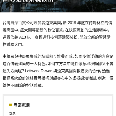
台灣資深百貨公司經營者遠東集團，於 2019 年底在商場林立的信
義商圈中，盛大開幕最新的數位百貨。在快速流動的生活節奏中，
遠百信義 A13 以一身輕透科技俐落建築裝扮，開啟全新的智慧購
物體驗大門。
由樓層與樓層聚集成的塊體相互堆疊而成，如同多個浮動的方盒是
遠百信義建築的一大特色。如何在方盒中隨性恣意地移動卻又不會
迷失方向呢？ Loftwork Taiwan 與遠東集團開啟這次的合作，透過
指標系統設計連結實體指標與顧客心中的虛擬感知地圖，創造一個
線性不間斷的對話體驗。
專案概要
課題