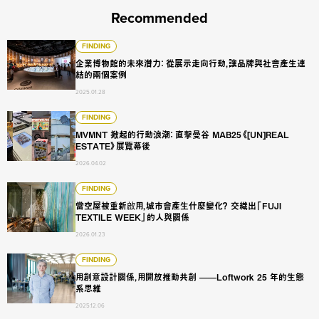
Recommended
企業博物館的未來潛力： 從展示走向行動，讓品牌與社會產生
FINDING
企業博物館的未來潛力： 從展示走向行動，讓品牌與社會產生連
結的兩個案例
2025.01.28
MVMNT 掀起的行動浪潮： 直擊曼谷 MAB25《[UN]REAL ES
FINDING
MVMNT 掀起的行動浪潮： 直擊曼谷 MAB25《[UN]REAL
ESTATE》展覽幕後
2026.04.02
當空屋被重新啟用，城市會產生什麼變化？ 交織出「FUJI TEXTI
FINDING
當空屋被重新啟用，城市會產生什麼變化？ 交織出「FUJI
TEXTILE WEEK」的人與關係
2026.01.23
用創意設計關係，用開放推動共創 ——Loftwork 25 年的生態
FINDING
用創意設計關係，用開放推動共創 ——Loftwork 25 年的生態
系思維
2025.12.06