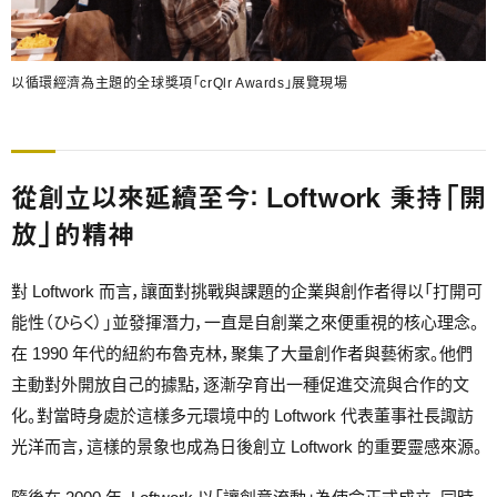
以循環經濟為主題的全球獎項「crQlr Awards」展覽現場
從創立以來延續至今： Loftwork 秉持「開
放」的精神
對 Loftwork 而言，讓面對挑戰與課題的企業與創作者得以「打開可
能性（ひらく）」並發揮潛力，一直是自創業之來便重視的核心理念。
在 1990 年代的紐約布魯克林，聚集了大量創作者與藝術家。他們
主動對外開放自己的據點，逐漸孕育出一種促進交流與合作的文
化。對當時身處於這樣多元環境中的 Loftwork 代表董事社長諏訪
光洋而言，這樣的景象也成為日後創立 Loftwork 的重要靈感來源。