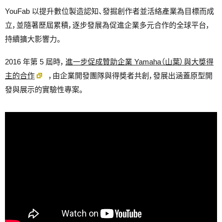
YouFab 以提升數位製造認知、發掘創作者並活絡產業為目標而成
立，並隨著歷屆累積，逐步發展為促進企業多元合作的全球平台，
持續擴大影響力。
2016 年第 5 屆時，
進一步促成贊助企業 Yamaha（山葉）與大獎得
主的合作
，由企業開發團隊與得獎者共創，發展出涵蓋原型開
發與展示的實驗性專案。