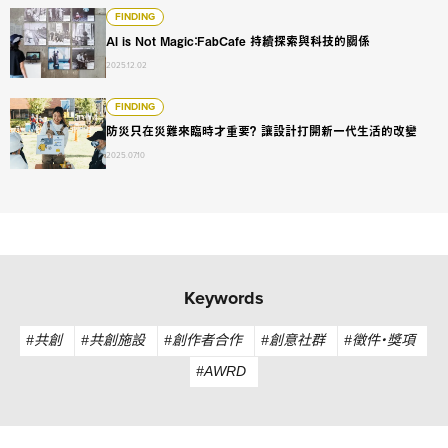
AI is Not Magic：FabCafe 持續探索與科技的關係
FINDING
AI is Not Magic：FabCafe 持續探索與科技的關係
2025.12.02
防災只在災難來臨時才重要？ 讓設計打開新一代生活的改變
FINDING
防災只在災難來臨時才重要？ 讓設計打開新一代生活的改變
2025.07.10
Keywords
#共創
#共創施設
#創作者合作
#創意社群
#徵件・獎項
#AWRD