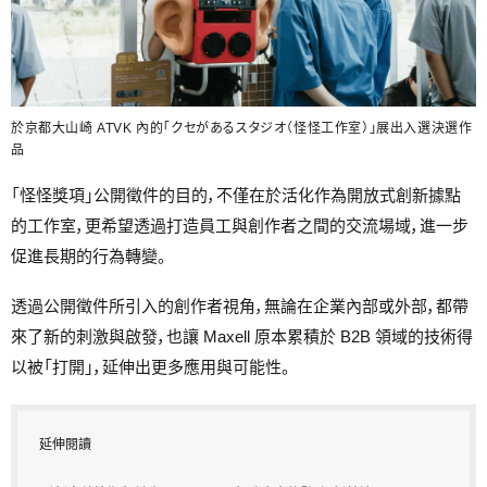
於京都大山崎 ATVK 內的「クセがあるスタジオ（怪怪工作室）」展出入選決選作
品
「怪怪獎項」公開徵件的目的，不僅在於活化作為開放式創新據點
的工作室，更希望透過打造員工與創作者之間的交流場域，進一步
促進長期的行為轉變。
透過公開徵件所引入的創作者視角，無論在企業內部或外部，都帶
來了新的刺激與啟發，也讓 Maxell 原本累積於 B2B 領域的技術得
以被「打開」，延伸出更多應用與可能性。
延伸閱讀