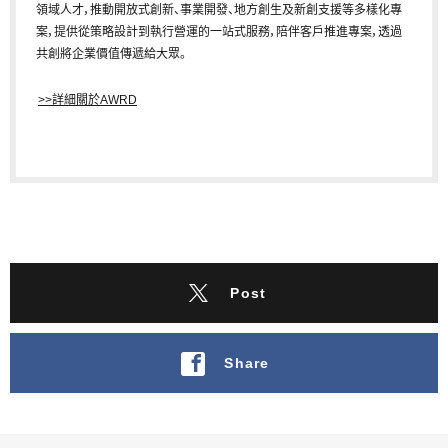
領域人才，推動開放式創新、事業開發、地方創生及新創支援等多樣化專
案，提供從策略設計到執行營運的一站式服務，陪伴客戶推進專案，透過
共創將企業價值傳遞給大眾。
>>
詳細關於AWRD
Post
Share