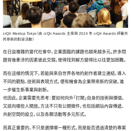
crQlr Meetup Tokyo（由 crQlr Awards 主席與 2024 年 crQlr Awards 評審共
同參與的對談活動）
在日益複雜的當代社會中，企業面臨的課題也越來越多元。許多問
題背後牽涉的因素彼此交錯，使得找到解方變得比以往更加困難。
而在這樣的情況下，若能與來自世界各地的創作者建立連結，導入
不同的觀點、技術與表現方式，便有機會為企業帶來新的突破，進
一步催生新事業與創新。
也因此，企業需要先思考：要如何向外「打開」自身的技術與價值，
又該向哪些人開放。方法不只有公開徵件，也包括網站內容傳遞、
共創空間的設立，以及各類活動等多元形式。
而真正重要的，不只是選擇哪一種形式，而是能否透過清楚的專案