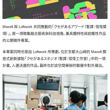
Maxell 與 Loftwork 共同推動的「クセがあるアワード（暫譯：怪怪獎
項）」，是一項徵集融合藝術與科技視角、兼具獨特性與前瞻性作品
的公開徵件專案。
本專案同時也是由 Loftwork 所策劃、位於京都大山崎的 Maxell 開
放式創新據點「クセがあるスタジオ（暫譯：怪怪工作室）」中的一項
計畫。入選決選的作品，最終也於該空間舉辦的聯展中對外展出。