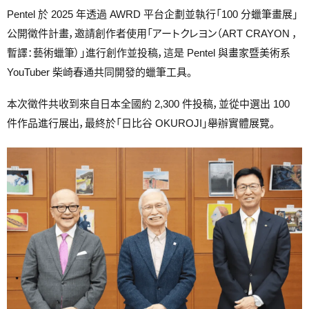
Pentel 於 2025 年透過 AWRD 平台企劃並執行「100 分蠟筆畫展」
公開徵件計畫，邀請創作者使用「アートクレヨン（ART CRAYON ，
暫譯：藝術蠟筆）」進行創作並投稿，這是 Pentel 與畫家暨美術系
YouTuber 柴崎春通共同開發的蠟筆工具。
本次徵件共收到來自日本全國約 2,300 件投稿，並從中選出 100
件作品進行展出，最終於「日比谷 OKUROJI」舉辦實體展覽。