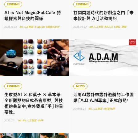
FINDING
FINDING
AI is Not Magic：FabCafe 持
打開問題時代的新創造之門 「未
續探索與科技的關係
來設計與 AI」活動側記
2025.12.02
#AI 人工智慧
#FabCafe
#開放式創新
2025.05.22
#AI 人工智慧
#UI．UX
#建設・建築
FINDING
NEWS
生成型AI × 和菓子 × 草本茶
活用AI設計來設計遊艇的工作團
全新觀點的日式茶會原型， 與技
隊「A.D.A.M專案」正式啟動！
術的共創中，意外發現「手」的重
2019.05.24
#AI 人工智慧
#創意社群
要性。
2023.07.11
#AI
#AI 人工智慧
#APP