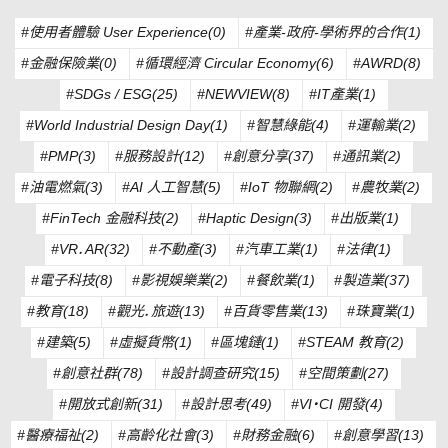
#使用者體驗 User Experience(0)
#產業-政府-學術界的合作(1)
#金融保險業(0)
#循環經濟 Circular Economy(6)
#AWRD(8)
#SDGs / ESG(25)
#NEWVIEW(8)
#IT產業(1)
#World Industrial Design Day(1)
#智慧綠能(4)
#運輸業(2)
#PMP(3)
#服務設計(12)
#創意分享(37)
#通訊業(2)
#油電燃氣(3)
#AI 人工智慧(5)
#IoT 物聯網(2)
#農牧業(2)
#FinTech 金融科技(2)
#Haptic Design(3)
#出版業(1)
#VR．AR(32)
#不動產(3)
#汽車工業(1)
#法律(1)
#電子科技(8)
#影視娛樂業(2)
#餐飲業(1)
#製造業(37)
#教育(18)
#觀光．旅遊(13)
#百貨零售業(13)
#珠寶業(1)
#建築(5)
#虛擬貨幣(1)
#區塊鏈(1)
#STEAM 教育(2)
#創意社群(78)
#設計調查研究(15)
#空間策劃(27)
#開放式創新(31)
#設計思考(49)
#VI・CI 開發(4)
#醫療福祉(2)
#高齡化社會(3)
#財務金融(6)
#創意學習(13)