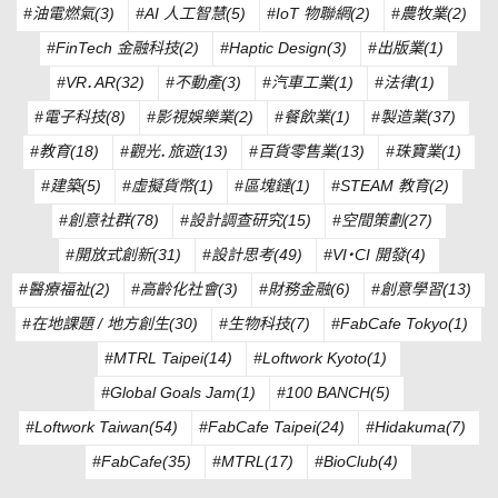
#油電燃氣(3)
#AI 人工智慧(5)
#IoT 物聯網(2)
#農牧業(2)
#FinTech 金融科技(2)
#Haptic Design(3)
#出版業(1)
#VR．AR(32)
#不動產(3)
#汽車工業(1)
#法律(1)
#電子科技(8)
#影視娛樂業(2)
#餐飲業(1)
#製造業(37)
#教育(18)
#觀光．旅遊(13)
#百貨零售業(13)
#珠寶業(1)
#建築(5)
#虛擬貨幣(1)
#區塊鏈(1)
#STEAM 教育(2)
#創意社群(78)
#設計調查研究(15)
#空間策劃(27)
#開放式創新(31)
#設計思考(49)
#VI・CI 開發(4)
#醫療福祉(2)
#高齡化社會(3)
#財務金融(6)
#創意學習(13)
#在地課題 / 地方創生(30)
#生物科技(7)
#FabCafe Tokyo(1)
#MTRL Taipei(14)
#Loftwork Kyoto(1)
#Global Goals Jam(1)
#100 BANCH(5)
#Loftwork Taiwan(54)
#FabCafe Taipei(24)
#Hidakuma(7)
#FabCafe(35)
#MTRL(17)
#BioClub(4)