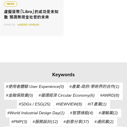
NEWS
虛擬貨幣「Libra」的成功是未知
數 預測無現金社會的未來
2019.10.28
#虛擬貨幣
#財務金融
Keywords
#使用者體驗 User Experience(0)
#產業-政府-學術界的合作(1)
#金融保險業(0)
#循環經濟 Circular Economy(6)
#AWRD(8)
#SDGs / ESG(25)
#NEWVIEW(8)
#IT產業(1)
#World Industrial Design Day(1)
#智慧綠能(4)
#運輸業(2)
#PMP(3)
#服務設計(12)
#創意分享(37)
#通訊業(2)