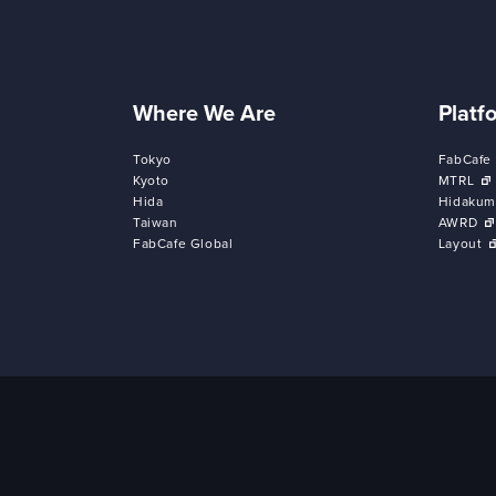
Where We Are
Platf
Tokyo
FabCafe
Kyoto
MTRL
Hida
Hidakum
Taiwan
AWRD
FabCafe Global
Layout