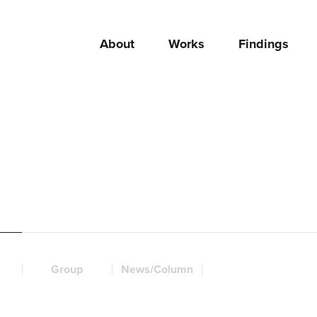
About
Works
Findings
Group
News/Column