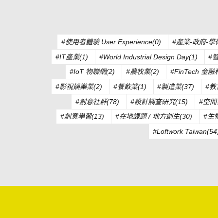
#使用者體驗 User Experience(0)
#產業-政府-學
#IT產業(1)
#World Industrial Design Day(1)
#
#IoT 物聯網(2)
#農牧業(2)
#FinTech 金融
#影視娛樂業(2)
#餐飲業(1)
#製造業(37)
#教
#創意社群(78)
#設計調查研究(15)
#空間
#創意學習(13)
#在地課題 / 地方創生(30)
#生
#Loftwork Taiwan(54