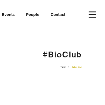
Events
People
Contact
#BioClub
Home
#BioClub