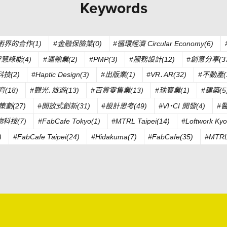
Keywords
術界的合作(1)
#金融保險業(0)
#循環經濟 Circular Economy(6)
智慧綠能(4)
#運輸業(2)
#PMP(3)
#服務設計(12)
#創意分享(37
科技(2)
#Haptic Design(3)
#出版業(1)
#VR．AR(32)
#不動產(
育(18)
#觀光．旅遊(13)
#百貨零售業(13)
#珠寶業(1)
#建築(5
策劃(27)
#開放式創新(31)
#設計思考(49)
#VI・CI 開發(4)
#
物科技(7)
#FabCafe Tokyo(1)
#MTRL Taipei(14)
#Loftwork Kyo
)
#FabCafe Taipei(24)
#Hidakuma(7)
#FabCafe(35)
#MTRL