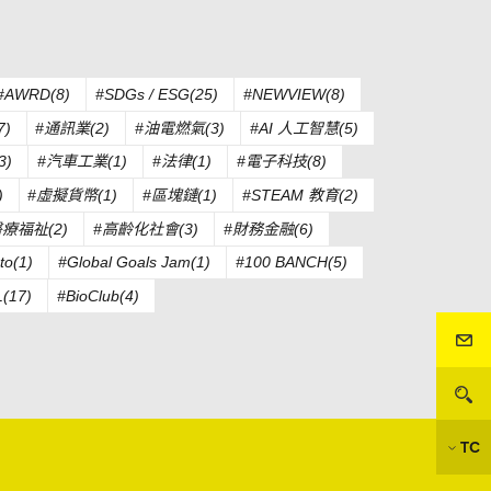
#AWRD(8)
#SDGs / ESG(25)
#NEWVIEW(8)
)
#通訊業(2)
#油電燃氣(3)
#AI 人工智慧(5)
3)
#汽車工業(1)
#法律(1)
#電子科技(8)
)
#虛擬貨幣(1)
#區塊鏈(1)
#STEAM 教育(2)
醫療福祉(2)
#高齡化社會(3)
#財務金融(6)
to(1)
#Global Goals Jam(1)
#100 BANCH(5)
(17)
#BioClub(4)
TC