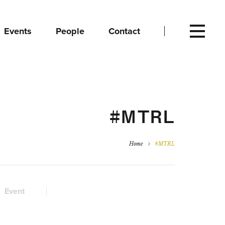
Events
People
Contact
#MTRL
Home
#MTRL
Event