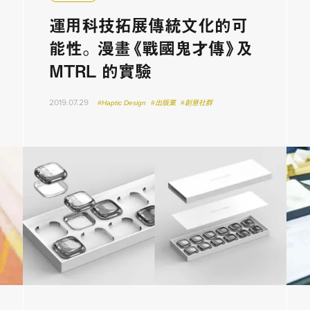
運用科技拓展傳統文化的可
能性。 漫畫《戰國鬼才傳》及
MTRL 的實驗
2019.07.29
#Haptic Design
#出版業
#創意社群