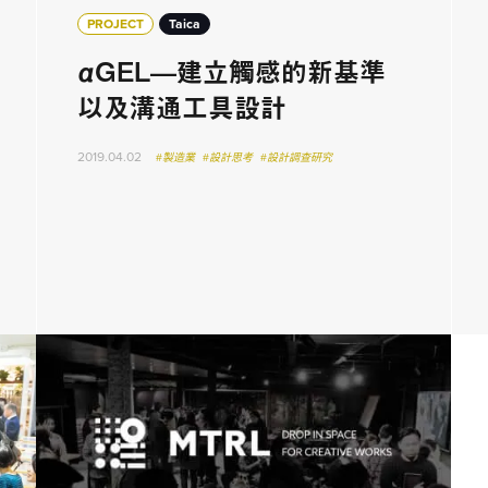
PROJECT
Taica
αGEL—建立觸感的新基準
以及溝通工具設計
2019.04.02
#製造業
#設計思考
#設計調查研究