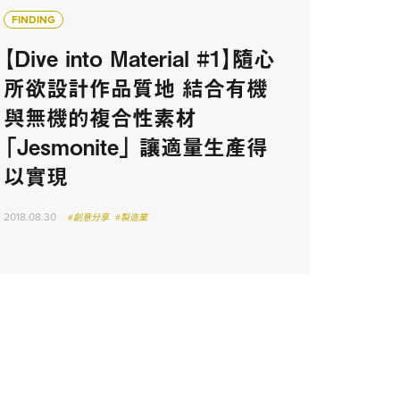
FINDING
【Dive into Material #1】隨心
所欲設計作品質地 結合有機
與無機的複合性素材
「Jesmonite」 讓適量生產得
以實現
2018.08.30
#創意分享
#製造業