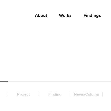
About
Works
Findings
Project
Finding
News/Column