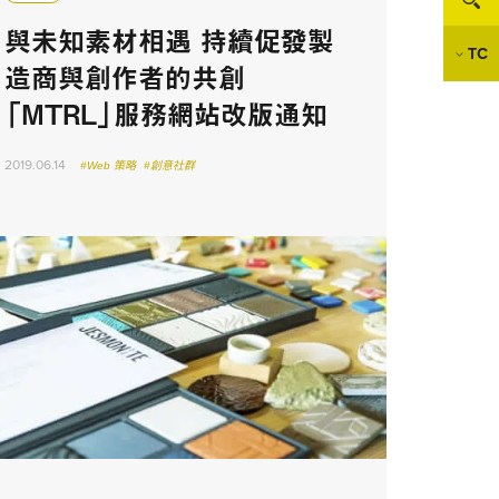
與未知素材相遇 持續促發製
TC
造商與創作者的共創
「MTRL」服務網站改版通知
2019.06.14
#Web 策略
#創意社群