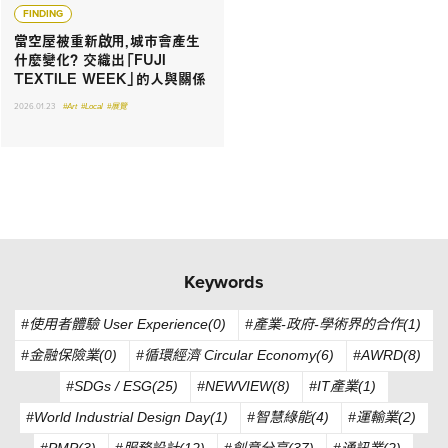
FINDING
當空屋被重新啟用，城市會產生
什麼變化？ 交織出「FUJI
TEXTILE WEEK」的人與關係
2026.01.23
#Art
#Local
#展覽
Keywords
#使用者體驗 User Experience(0)
#產業-政府-學術界的合作(1)
#金融保險業(0)
#循環經濟 Circular Economy(6)
#AWRD(8)
#SDGs / ESG(25)
#NEWVIEW(8)
#IT產業(1)
#World Industrial Design Day(1)
#智慧綠能(4)
#運輸業(2)
#PMP(3)
#服務設計(12)
#創意分享(37)
#通訊業(2)