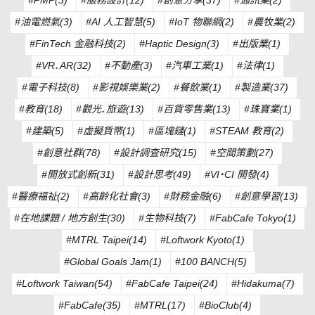
#油電燃氣(3)
#AI 人工智慧(5)
#IoT 物聯網(2)
#農牧業(2)
#FinTech 金融科技(2)
#Haptic Design(3)
#出版業(1)
#VR．AR(32)
#不動產(3)
#汽車工業(1)
#法律(1)
#電子科技(8)
#影視娛樂業(2)
#餐飲業(1)
#製造業(37)
#教育(18)
#觀光．旅遊(13)
#百貨零售業(13)
#珠寶業(1)
#建築(5)
#虛擬貨幣(1)
#區塊鏈(1)
#STEAM 教育(2)
#創意社群(78)
#設計調查研究(15)
#空間策劃(27)
#開放式創新(31)
#設計思考(49)
#VI・CI 開發(4)
#醫療福祉(2)
#高齡化社會(3)
#財務金融(6)
#創意學習(13)
#在地課題 / 地方創生(30)
#生物科技(7)
#FabCafe Tokyo(1)
#MTRL Taipei(14)
#Loftwork Kyoto(1)
#Global Goals Jam(1)
#100 BANCH(5)
#Loftwork Taiwan(54)
#FabCafe Taipei(24)
#Hidakuma(7)
#FabCafe(35)
#MTRL(17)
#BioClub(4)