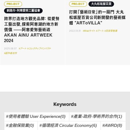
PROJECT
PROJECT
大丸松坂屋百貨
打開「藝術日常」的一扇門 大丸
釧路市・阿寒愛努工藝協會
松坂屋百貨公司新開發的藝術媒
跨界打造地方觀光品牌： 從愛努
體 ”ARToVILLA”
工藝出發，探索阿寒湖的地方新
價值 ——阿寒愛努藝術週
2022.03.31
#Webサイト
#アート
#百貨零售業
AKAN AINU ARTWEEK
2024
2025.08.07
#アート
#コレクティブインパクト
#創作者合作
Keywords
#使用者體驗 User Experience(0)
#產業-政府-學術界的合作(1)
#金融保險業(0)
#循環經濟 Circular Economy(6)
#AWRD(8)