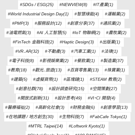
#SDGs / ESG(25)
#NEWVIEW(8)
#IT產業(1)
#World Industrial Design Day(1)
#智慧綠能(4)
#運輸業(2)
#PMP(3)
#服務設計(12)
#創意分享(37)
#通訊業(2)
#油電燃氣(3)
#AI 人工智慧(5)
#IoT 物聯網(2)
#農牧業(2)
#FinTech 金融科技(2)
#Haptic Design(3)
#出版業(1)
#VR．AR(32)
#不動產(3)
#汽車工業(1)
#法律(1)
#電子科技(8)
#影視娛樂業(2)
#餐飲業(1)
#製造業(37)
#教育(18)
#觀光．旅遊(13)
#百貨零售業(13)
#珠寶業(1)
#建築(5)
#虛擬貨幣(1)
#區塊鏈(1)
#STEAM 教育(2)
#創意社群(78)
#設計調查研究(15)
#空間策劃(27)
#開放式創新(31)
#設計思考(49)
#VI・CI 開發(4)
#醫療福祉(2)
#高齡化社會(3)
#財務金融(6)
#創意學習(13)
#在地課題 / 地方創生(30)
#生物科技(7)
#FabCafe Tokyo(1)
#MTRL Taipei(14)
#Loftwork Kyoto(1)