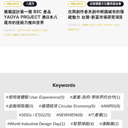
PROJECT
八尾市
PROJECT
忠泰建築文化藝術基金會
挑戰設計第一個 B2C 產品
在與創作者共創中解讀城市的傳
YAOYA PROJECT 將日本八
統魅力 台灣・新富市場研究項目
尾市的技術力推向世界
2023.02.27
#R&D
#クリエイターコラボレーション
#まちづくり
2024.10.07
#クリエイターコラボレーション
#デザイン経営
#プロダクトデザイン
Keywords
#使用者體驗 User Experience(0)
#產業-政府-學術界的合作(1)
#金融保險業(0)
#循環經濟 Circular Economy(6)
#AWRD(8)
#SDGs / ESG(25)
#NEWVIEW(8)
#IT產業(1)
#World Industrial Design Day(1)
#智慧綠能(4)
#運輸業(2)