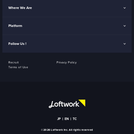
Where We Are
Platform
Follow Us !
Recruit
Privacy Policy
Terms of Use
JP
EN
TC
©2026 Loftwork Inc. All rights reserved