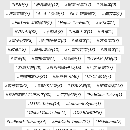
#PMP(3)
#服務設計(12)
#創意分享(37)
#通訊業(2)
#油電燃氣(3)
#AI 人工智慧(5)
#IoT 物聯網(2)
#農牧業(2)
#FinTech 金融科技(2)
#Haptic Design(3)
#出版業(1)
#VR．AR(32)
#不動產(3)
#汽車工業(1)
#法律(1)
#電子科技(8)
#影視娛樂業(2)
#餐飲業(1)
#製造業(37)
#教育(18)
#觀光．旅遊(13)
#百貨零售業(13)
#珠寶業(1)
#建築(5)
#虛擬貨幣(1)
#區塊鏈(1)
#STEAM 教育(2)
#創意社群(78)
#設計調查研究(15)
#空間策劃(27)
#開放式創新(31)
#設計思考(49)
#VI・CI 開發(4)
#醫療福祉(2)
#高齡化社會(3)
#財務金融(6)
#創意學習(13)
#在地課題 / 地方創生(30)
#生物科技(7)
#FabCafe Tokyo(1)
#MTRL Taipei(14)
#Loftwork Kyoto(1)
#Global Goals Jam(1)
#100 BANCH(5)
#Loftwork Taiwan(54)
#FabCafe Taipei(24)
#Hidakuma(7)