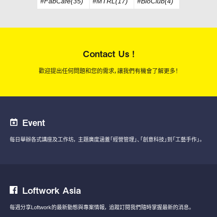
#FabCafe(35)
#MTRL(17)
#BioClub(4)
Contact Us !
歡迎提出任何問題和您的需求，讓我們有機會了解更多！
Event
每日舉辦各式講座及工作坊，
主題廣度涵蓋「經營管理」、「創意科技」到「工藝手作」。
Loftwork Asia
每週分享Loftwork的最新動態與專案情報，
追蹤訂閱我們隨時掌握最新的消息。