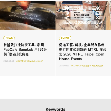
NEWS
EVENT
替醫院打造防疫工具： 泰國
促進工藝、科技、企業與創作者
FabCafe Bangkok 用「設計」
進行開放式創新的 MTRL 在台
與「製造」抗病毒
北！2020 MTRL Taipei Open
House Events
2020.05.05
#COVID-19
#FabCafe
#UI．UX
2020.04.30
#COVID-19
#創意分享
#開放式創新
Keywords