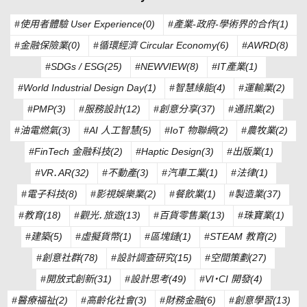
#使用者體驗 User Experience(0)
#產業-政府-學術界的合作(1)
#金融保險業(0)
#循環經濟 Circular Economy(6)
#AWRD(8)
#SDGs / ESG(25)
#NEWVIEW(8)
#IT產業(1)
#World Industrial Design Day(1)
#智慧綠能(4)
#運輸業(2)
#PMP(3)
#服務設計(12)
#創意分享(37)
#通訊業(2)
#油電燃氣(3)
#AI 人工智慧(5)
#IoT 物聯網(2)
#農牧業(2)
#FinTech 金融科技(2)
#Haptic Design(3)
#出版業(1)
#VR．AR(32)
#不動產(3)
#汽車工業(1)
#法律(1)
#電子科技(8)
#影視娛樂業(2)
#餐飲業(1)
#製造業(37)
#教育(18)
#觀光．旅遊(13)
#百貨零售業(13)
#珠寶業(1)
#建築(5)
#虛擬貨幣(1)
#區塊鏈(1)
#STEAM 教育(2)
#創意社群(78)
#設計調查研究(15)
#空間策劃(27)
#開放式創新(31)
#設計思考(49)
#VI・CI 開發(4)
#醫療福祉(2)
#高齡化社會(3)
#財務金融(6)
#創意學習(13)