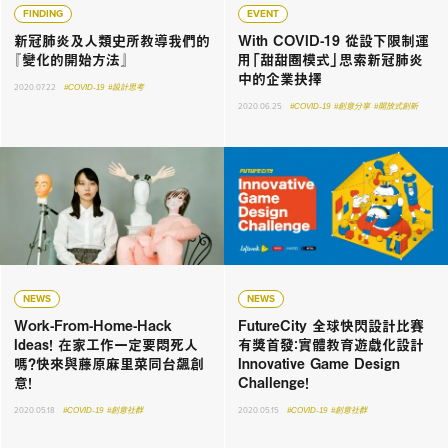
FINDING
EVENT
新冠肺炎及人類史所教導我們的
With COVID-19 從設下限制運
『變化的開始方法』
用「甜甜圈模式」思索新冠肺炎
中的企業抉擇
2020.07.22
#COVID-19
#設計思考
2020.06.25
#COVID-19
#創意分享
#開放式創新
NEWS
NEWS
Work-From-Home-Hack
FutureCity 全球快閃設計比賽
Ideas！ 在家工作一定要悶死人
有獎首發：實體教育遊戲化設計
嗎？快來與藤原麻里菜同台飆創
Innovative Game Design
意！
Challenge！
2020.05.18
#COVID-19
#創意社群
2020.05.15
#COVID-19
#創意社群