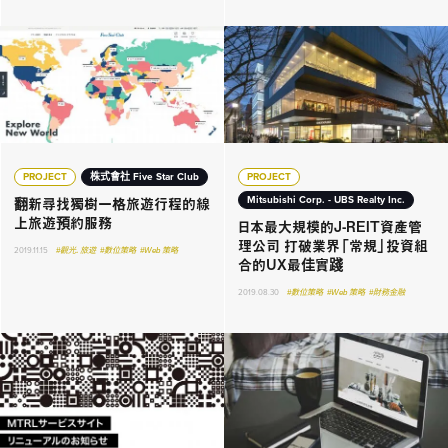
PROJECT
株式會社 Five Star Club
PROJECT
翻新尋找獨樹一格旅遊行程的線
Mitsubishi Corp. - UBS Realty Inc.
上旅遊預約服務
日本最大規模的J-REIT資產管
理公司 打破業界「常規」投資組
2019.11.15
#觀光．旅遊
#數位策略
#Web 策略
合的UX最佳實踐
2019.08.30
#數位策略
#Web 策略
#財務金融