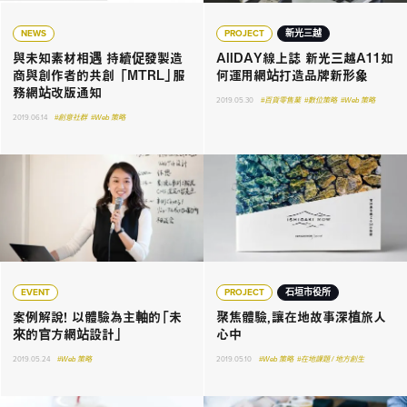
NEWS
PROJECT
新光三越
與未知素材相遇 持續促發製造
AllDAY線上誌 新光三越A11如
商與創作者的共創 「MTRL」服
何運用網站打造品牌新形象
務網站改版通知
2019.05.30
#百貨零售業
#數位策略
#Web 策略
2019.06.14
#創意社群
#Web 策略
EVENT
PROJECT
石垣市役所
案例解說！ 以體驗為主軸的「未
聚焦體驗，讓在地故事深植旅人
來的官方網站設計」
心中
2019.05.24
#Web 策略
2019.05.10
#Web 策略
#在地課題 / 地方創生