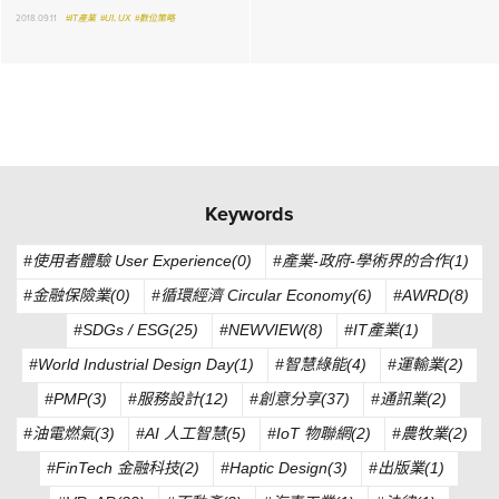
2018.09.11
#IT產業
#UI．UX
#數位策略
Keywords
#使用者體驗 User Experience(0)
#產業-政府-學術界的合作(1)
#金融保險業(0)
#循環經濟 Circular Economy(6)
#AWRD(8)
#SDGs / ESG(25)
#NEWVIEW(8)
#IT產業(1)
#World Industrial Design Day(1)
#智慧綠能(4)
#運輸業(2)
#PMP(3)
#服務設計(12)
#創意分享(37)
#通訊業(2)
#油電燃氣(3)
#AI 人工智慧(5)
#IoT 物聯網(2)
#農牧業(2)
#FinTech 金融科技(2)
#Haptic Design(3)
#出版業(1)