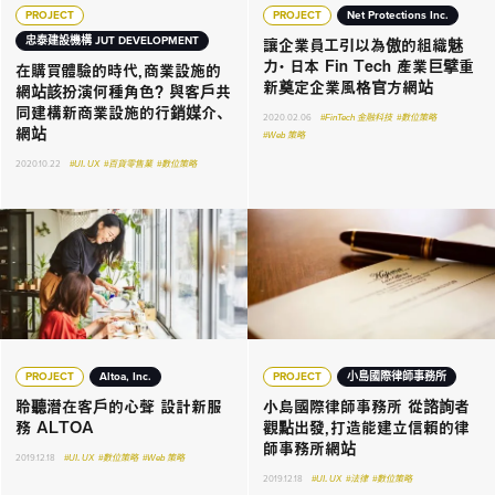
PROJECT
PROJECT
Net Protections Inc.
讓企業員工引以為傲的組織魅
忠泰建設機構 JUT DEVELOPMENT
力・ 日本 Fin Tech 產業巨擘重
在購買體驗的時代，商業設施的
新奠定企業風格官方網站
網站該扮演何種角色？ 與客戶共
同建構新商業設施的行銷媒介、
2020.02.06
#FinTech 金融科技
#數位策略
網站
#Web 策略
2020.10.22
#UI．UX
#百貨零售業
#數位策略
PROJECT
Altoa, Inc.
PROJECT
小島國際律師事務所
聆聽潛在客戶的心聲 設計新服
小島國際律師事務所 從諮詢者
務 ALTOA
觀點出發，打造能建立信賴的律
師事務所網站
2019.12.18
#UI．UX
#數位策略
#Web 策略
2019.12.18
#UI．UX
#法律
#數位策略