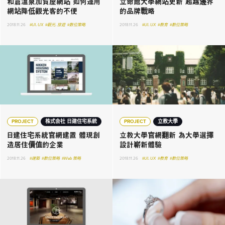
和倉溫泉加賀屋網站 如何運用
立命館大學網站更新 超越邊界
網站降低觀光客的不便
的品牌戰略
2018.11.26
#UI．UX
#觀光．旅遊
#數位策略
2018.11.26
#UI．UX
#教育
#數位策略
PROJECT
株式会社 日建住宅系統
PROJECT
立教大學
日建住宅系統官網建置 體現創
立教大學官網翻新 為大學選擇
造居住價值的企業
設計嶄新體驗
2018.11.26
#建築
#數位策略
#Web 策略
2018.11.26
#UI．UX
#教育
#數位策略