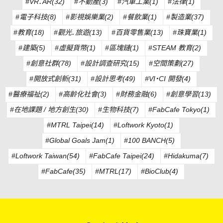
#VR．AR(32)
#不動產(3)
#汽車工業(1)
#法律(1)
#電子科技(8)
#影視娛樂業(2)
#餐飲業(1)
#製造業(37)
#教育(18)
#觀光．旅遊(13)
#百貨零售業(13)
#珠寶業(1)
#建築(5)
#虛擬貨幣(1)
#區塊鏈(1)
#STEAM 教育(2)
#創意社群(78)
#設計調查研究(15)
#空間策劃(27)
#開放式創新(31)
#設計思考(49)
#VI・CI 開發(4)
#醫療福祉(2)
#高齡化社會(3)
#財務金融(6)
#創意學習(13)
#在地課題 / 地方創生(30)
#生物科技(7)
#FabCafe Tokyo(1)
#MTRL Taipei(14)
#Loftwork Kyoto(1)
#Global Goals Jam(1)
#100 BANCH(5)
#Loftwork Taiwan(54)
#FabCafe Taipei(24)
#Hidakuma(7)
#FabCafe(35)
#MTRL(17)
#BioClub(4)