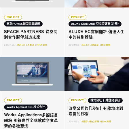
PROJECT
PROJECT
東急HOMES顧問事業總部
ALUXE DIAMOND 亞立詩鑽石（台灣）
SPACE PARTNERS 從空間
ALUXE EC官網翻新 傳達人生
到合作夥伴創造未來
中的特別體驗
2018.11.26
#UI．UX
#不動產
#VI・CI 開發
2018.11.02
#UI．UX
#珠寶業
#數位策略
PROJECT
PROJECT
株式会社 日建住宅系統
改變公司的「現在」 有效地達到
Works Applications 株式会社
適當的目標
Works Applications多國語言
網站 引領世界全球軟體企業革
2018.09.11
#建築
#數位策略
#Web 策略
新的各種想法