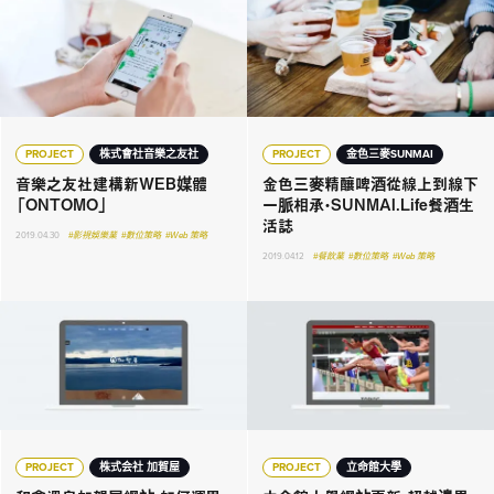
PROJECT
株式會社音樂之友社
PROJECT
金色三麥SUNMAI
音樂之友社建構新WEB媒體
金色三麥精釀啤酒從線上到線下
「ONTOMO」
一脈相承・SUNMAI.Life餐酒生
活誌
2019.04.30
#影視娛樂業
#數位策略
#Web 策略
2019.04.12
#餐飲業
#數位策略
#Web 策略
PROJECT
株式会社 加賀屋
PROJECT
立命館大學