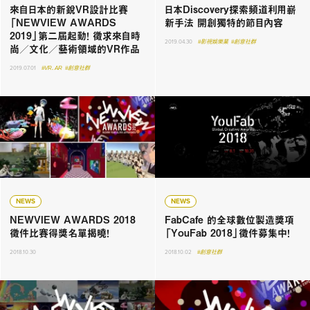
來自日本的新銳VR設計比賽
日本Discovery探索頻道利用嶄
「NEWVIEW AWARDS
新手法 開創獨特的節目內容
2019」第二屆起動！ 徵求來自時
2019.04.30
#影視娛樂業
#創意社群
尚／文化／藝術領域的VR作品
2019.07.01
#VR．AR
#創意社群
NEWS
NEWS
NEWVIEW AWARDS 2018
FabCafe 的全球數位製造獎項
徵件比賽得獎名單揭曉！
「YouFab 2018」徵件募集中！
2018.10.30
2018.10.02
#創意社群