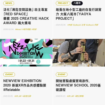
NEWS
PROJECT
八尾市
活化「瀕危空間設施」：自主專案
培養在地小型工廠的自我行銷實
「RED SPACE」
力 大阪八尾市「YAOYA
榮獲 2025 CREATIVE HACK
PROJECT」
AWARD 兩大獎項
2021.05.06
#共創
#Loftwork 台灣
#Loftwork 京都
2026.02.04
#Award
#城市規劃
#地域
EVENT
EVENT
NEWVIEW EXHIBITION
開始實驗虛擬實境創作，
2020 新銳XR作品共感體驗展
NEWVIEW SCHOOL 2020基
#Relatable
礎課程
2021.01.05
#VR．AR
#創意社群
2020.10.23
#VR．AR
#數位策略