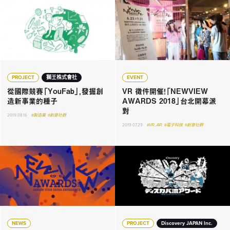
PROJECT
獅王株式會社
EVENT
從國際競賽「YouFab」，發掘創
VR 徵件開催！「NEWVIEW
造新事業的種子
AWARDS 2018」台北開幕派
對
2019.08.16
#製造業
#創意社群
2019.07.29
#VR．AR
#電子科技
#創意社群
NEWS
PROJECT
Discovery JAPAN Inc.