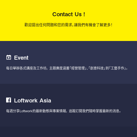
Contact Us !
歡迎提出任何問題和您的需求，讓我們有機會了解更多！
Event
每日舉辦各式講座及工作坊，
主題廣度涵蓋「經營管理」、「創意科技」到「工藝手作」。
Loftwork Asia
每週分享Loftwork的最新動態與專案情報，
追蹤訂閱我們隨時掌握最新的消息。