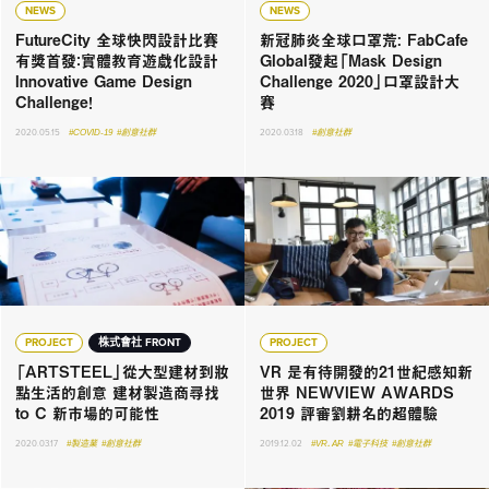
NEWS
NEWS
FutureCity 全球快閃設計比賽
新冠肺炎全球口罩荒: FabCafe
有獎首發：實體教育遊戲化設計
Global發起「Mask Design
Innovative Game Design
Challenge 2020」口罩設計大
Challenge！
賽
2020.05.15
#COVID-19
#創意社群
2020.03.18
#創意社群
PROJECT
株式會社 FRONT
PROJECT
「ARTSTEEL」從大型建材到妝
VR 是有待開發的21世紀感知新
點生活的創意 建材製造商尋找
世界 NEWVIEW AWARDS
to C 新市場的可能性
2019 評審劉耕名的超體驗
2020.03.17
#製造業
#創意社群
2019.12.02
#VR．AR
#電子科技
#創意社群