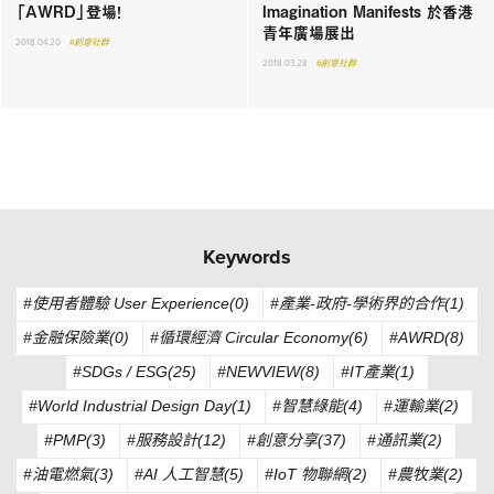
「AWRD」登場！
Imagination Manifests 於香港
青年廣場展出
2018.04.20
#創意社群
2018.03.28
#創意社群
Keywords
#使用者體驗 User Experience(0)
#產業-政府-學術界的合作(1)
#金融保險業(0)
#循環經濟 Circular Economy(6)
#AWRD(8)
#SDGs / ESG(25)
#NEWVIEW(8)
#IT產業(1)
#World Industrial Design Day(1)
#智慧綠能(4)
#運輸業(2)
#PMP(3)
#服務設計(12)
#創意分享(37)
#通訊業(2)
#油電燃氣(3)
#AI 人工智慧(5)
#IoT 物聯網(2)
#農牧業(2)