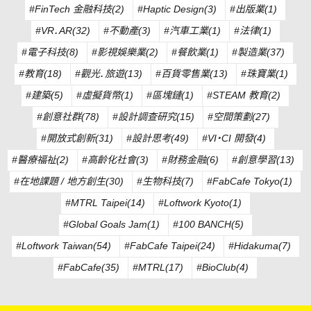
#FinTech 金融科技(2)
#Haptic Design(3)
#出版業(1)
#VR．AR(32)
#不動產(3)
#汽車工業(1)
#法律(1)
#電子科技(8)
#影視娛樂業(2)
#餐飲業(1)
#製造業(37)
#教育(18)
#觀光．旅遊(13)
#百貨零售業(13)
#珠寶業(1)
#建築(5)
#虛擬貨幣(1)
#區塊鏈(1)
#STEAM 教育(2)
#創意社群(78)
#設計調查研究(15)
#空間策劃(27)
#開放式創新(31)
#設計思考(49)
#VI・CI 開發(4)
#醫療福祉(2)
#高齡化社會(3)
#財務金融(6)
#創意學習(13)
#在地課題 / 地方創生(30)
#生物科技(7)
#FabCafe Tokyo(1)
#MTRL Taipei(14)
#Loftwork Kyoto(1)
#Global Goals Jam(1)
#100 BANCH(5)
#Loftwork Taiwan(54)
#FabCafe Taipei(24)
#Hidakuma(7)
#FabCafe(35)
#MTRL(17)
#BioClub(4)