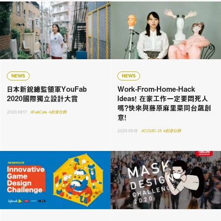
NEWS
NEWS
日本新銳總監領軍YouFab
Work-From-Home-Hack
2020國際獨立設計大賞
Ideas！ 在家工作一定要悶死人
嗎？快來與藤原麻里菜同台飆創
2020.08.17
#FabCafe
#創意社群
意！
2020.05.18
#COVID-19
#創意社群