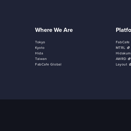
Where We Are
Platf
Tokyo
FabCafe
Kyoto
MTRL
Hida
Hidakum
Taiwan
AWRD
FabCafe Global
Layout