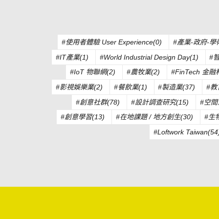
#使用者體驗 User Experience(0)
#產業-政府-學
#IT產業(1)
#World Industrial Design Day(1)
#
#IoT 物聯網(2)
#農牧業(2)
#FinTech 金融
#影視娛樂業(2)
#餐飲業(1)
#製造業(37)
#教
#創意社群(78)
#設計調查研究(15)
#空間
#創意學習(13)
#在地課題 / 地方創生(30)
#生
#Loftwork Taiwan(54