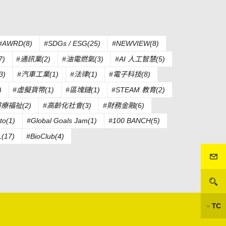
#AWRD(8)
#SDGs / ESG(25)
#NEWVIEW(8)
)
#通訊業(2)
#油電燃氣(3)
#AI 人工智慧(5)
3)
#汽車工業(1)
#法律(1)
#電子科技(8)
)
#虛擬貨幣(1)
#區塊鏈(1)
#STEAM 教育(2)
醫療福祉(2)
#高齡化社會(3)
#財務金融(6)
to(1)
#Global Goals Jam(1)
#100 BANCH(5)
(17)
#BioClub(4)
TC