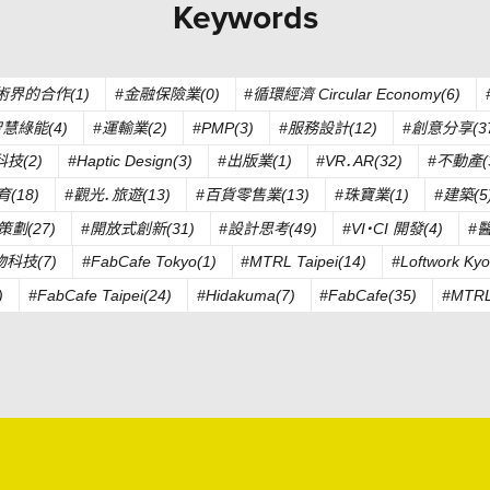
Keywords
術界的合作(1)
#金融保險業(0)
#循環經濟 Circular Economy(6)
智慧綠能(4)
#運輸業(2)
#PMP(3)
#服務設計(12)
#創意分享(37
科技(2)
#Haptic Design(3)
#出版業(1)
#VR．AR(32)
#不動產(
育(18)
#觀光．旅遊(13)
#百貨零售業(13)
#珠寶業(1)
#建築(5
策劃(27)
#開放式創新(31)
#設計思考(49)
#VI・CI 開發(4)
#
物科技(7)
#FabCafe Tokyo(1)
#MTRL Taipei(14)
#Loftwork Kyo
)
#FabCafe Taipei(24)
#Hidakuma(7)
#FabCafe(35)
#MTRL