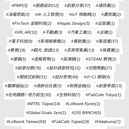
#PMP(3)
#服務設計(12)
#創意分享(37)
#通訊業(2)
#油電燃氣(3)
#AI 人工智慧(5)
#IoT 物聯網(2)
#農牧業(2)
#FinTech 金融科技(2)
#Haptic Design(3)
#出版業(1)
#VR．AR(32)
#不動產(3)
#汽車工業(1)
#法律(1)
#電子科技(8)
#影視娛樂業(2)
#餐飲業(1)
#製造業(37)
#教育(18)
#觀光．旅遊(13)
#百貨零售業(13)
#珠寶業(1)
#建築(5)
#虛擬貨幣(1)
#區塊鏈(1)
#STEAM 教育(2)
#創意社群(78)
#設計調查研究(15)
#空間策劃(27)
#開放式創新(31)
#設計思考(49)
#VI・CI 開發(4)
#醫療福祉(2)
#高齡化社會(3)
#財務金融(6)
#創意學習(13)
#在地課題 / 地方創生(30)
#生物科技(7)
#FabCafe Tokyo(1)
#MTRL Taipei(14)
#Loftwork Kyoto(1)
#Global Goals Jam(1)
#100 BANCH(5)
#Loftwork Taiwan(54)
#FabCafe Taipei(24)
#Hidakuma(7)