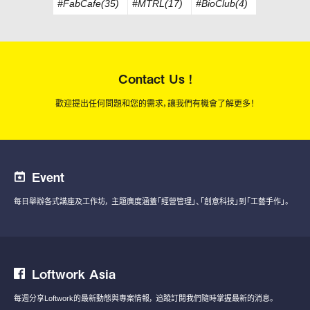
#FabCafe(35)
#MTRL(17)
#BioClub(4)
Contact Us !
歡迎提出任何問題和您的需求，讓我們有機會了解更多！
Event
每日舉辦各式講座及工作坊，
主題廣度涵蓋「經營管理」、「創意科技」到「工藝手作」。
Loftwork Asia
每週分享Loftwork的最新動態與專案情報，
追蹤訂閱我們隨時掌握最新的消息。