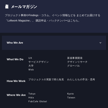
メールマガジン
プロジェクト事例やFindings・コラム、イベント情報などを
まとめてお届けする
「Loftwork Magazine」。
購読申込・バックナンバーはこちら。
Who We Are
UX
新規事業開発
What We Do
サービスデザイン
デザインリサーチ
大学
グローバル
Web
プロジェクトの実践で得た知見
わたしたちの手法・思考
How We Work
Tokyo
Kyoto
Where We Are
Hida
Taiwan
FabCafe Global