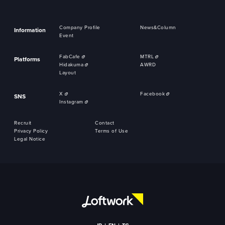
Company Profile
News&Column
Information
Event
FabCafe
MTRL
Platforms
Hidakuma
AWRD
Layout
X
Facebook
SNS
Instagram
Recruit
Contact
Privacy Policy
Terms of Use
Legal Notice