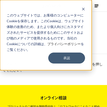
このウェブサイトでは、お客様のコンピューターに
Cookieを保存します。このCookieは、ウェブサイト
体験の改善のため、またより個人向けにカスタマイ
Downl
D
o
w
n
l
o
a
d
ズされたサービスを提供するためにこのサイトおよ
び他のメディアで使用されるものです。当社の
Cookieについての詳細は、
プライバシーポリシー
を
自宅勤務のハックアイデアから見るこれからの働き方
ご覧ください。
承認
必要事項をご入力の上、「ダウンロードに進む」ボタンを押し
てください。
オンライン相談
プロジェクトのご相談を随時受付中！
「ロフトワークにこんなこと頼め