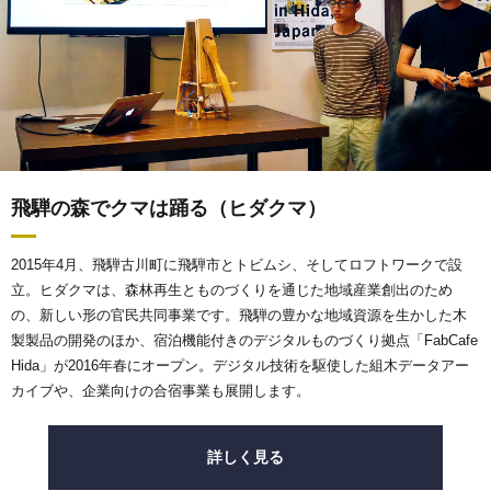
飛騨の森でクマは踊る（ヒダクマ）
2015年4月、飛騨古川町に飛騨市とトビムシ、そしてロフトワークで設
立。ヒダクマは、森林再生とものづくりを通じた地域産業創出のため
の、新しい形の官民共同事業です。飛騨の豊かな地域資源を生かした木
製製品の開発のほか、宿泊機能付きのデジタルものづくり拠点「FabCafe
Hida」が2016年春にオープン。デジタル技術を駆使した組木データアー
カイブや、企業向けの合宿事業も展開します。
詳しく見る