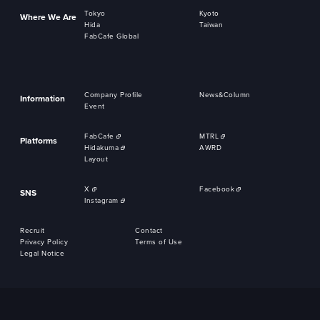
Tokyo
Kyoto
Where We Are
Hida
Taiwan
FabCafe Global
Company Profile
News&Column
Information
Event
FabCafe
MTRL
Platforms
Hidakuma
AWRD
Layout
X
Facebook
SNS
Instagram
Recruit
Contact
Privacy Policy
Terms of Use
Legal Notice