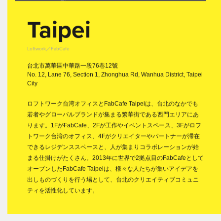
Taipei
Loftwork／FabCafe
台北市萬華區中華路一段76巷12號
No. 12, Lane 76, Section 1, Zhonghua Rd, Wanhua District, Taipei
City
ロフトワーク台湾オフィスとFabCafe Taipeiは、台北のなかでも
若者やグローバルブランドが集まる繁華街である西門エリアにあ
ります。1FがFabCafe、2Fが工作やイベントスペース、3Fがロフ
トワーク台湾のオフィス、4Fがクリエイターやパートナーが滞在
できるレジデンススペースと、人が集まりコラボレーションが始
まる仕掛けがたくさん。2013年に世界で2拠点目のFabCafeとして
オープンしたFabCafe Taipeiは、様々な人たちが集いアイデアを
出しものづくりを行う場として、台北のクリエイティブコミュニ
ティを活性化しています。