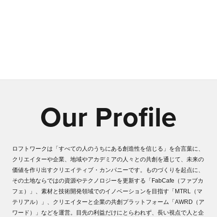
事業や組織、地域、人が成長する“生態系”をつくる。プロジェクトは有限で
終わりがくるものですが、プロジェクトを通じて見出した未来の可能性を、
新しい日常として定着させるしくみをデザインすることはできます。私たち
は目先の利益だけにとらわれず、継続的に人と企業と社会に向きあい、価値
を生み出し続けるビジネスエコシステムを構築します。
Our Profile
ロフトワークは「すべての人のうちにある創造性を信じる」を合言葉に、
クリエイターや企業、地域やアカデミアの人々との共創を通じて、未来の
価値を作り出すクリエイティブ・カンパニーです。ものづくりを起点に、
その土地ならではの資源やテクノロジーを更新する「FabCafe（ファブカ
フェ）」、素材と技術開発領域でのイノベーションを目指す「MTRL（マ
テリアル）」、クリエイターと企業の共創プラットフォーム「AWRD（ア
ワード）」などを運営。目先の利益だけにとらわれず、長い視点で人と企