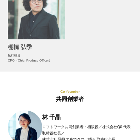
棚橋 弘季
執行役員
CPO（Chief Produce Officer）
Co-founder
共同創業者
林 千晶
ロフトワーク共同創業者・相談役／株式会社Q0 代表
取締役社長／
株式会社 飛騨の森でクマは踊る 取締役会長