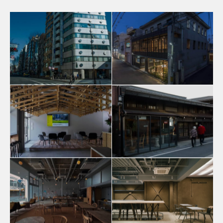
渋谷
京都
Loftwork／FabCafe
Loftwork／FabCafe
名古屋
飛騨
FabCafe
Hidakuma／FabCafe