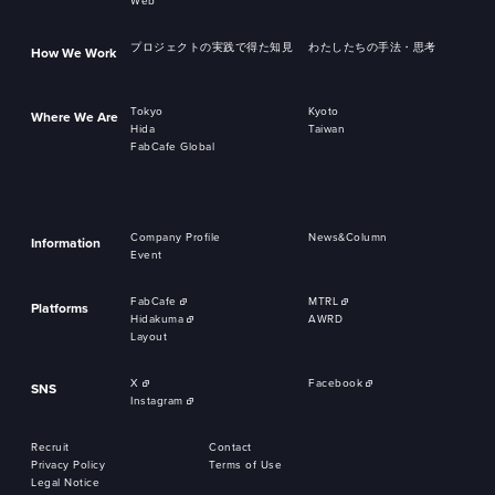
Web
プロジェクトの実践で得た知見
わたしたちの手法・思考
How We Work
Tokyo
Kyoto
Where We Are
Hida
Taiwan
FabCafe Global
Company Profile
News&Column
Information
Event
FabCafe
MTRL
Platforms
Hidakuma
AWRD
Layout
X
Facebook
SNS
Instagram
Recruit
Contact
Privacy Policy
Terms of Use
Legal Notice