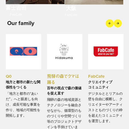
富士吉田
大阪
FabCafe
FabCafe
Our family
Prev
Next
Q0
飛騨の森でクマは
FabCafe
踊る
地方と都市の新たな関
クリエイティブ
係性をつくる
コミュニティ
百年の視点で森の価値
を捉え直す
「地方と都市の“あい
デジタルととリアルの
だ”」へと眼差しを向
壁を自由に横断し、ク
飛騨の森の地域資源と
け、成長可能な事業を
リエイターやアーティ
テクノロジーを融合さ
作り、地域の可能性を
ストとものづくりの枠
せながら、循環型のも
開拓します。
を超えたコミュニティ
のづくりや空間づくり
を運営します。
等のプロジェクトデザ
インを手掛けていま