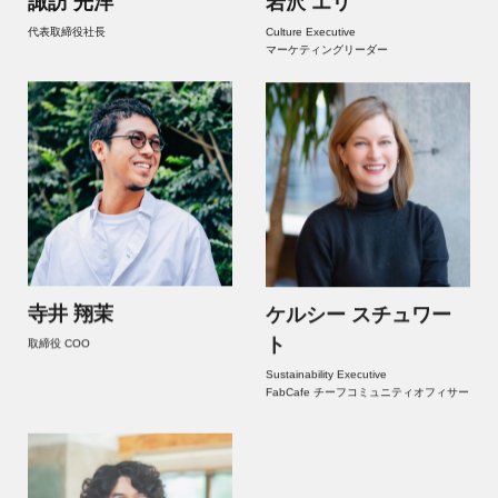
諏訪 光洋
岩沢 エリ
代表取締役社長
Culture Executive
マーケティングリーダー
寺井 翔茉
ケルシー スチュワー
ト
取締役 COO
Sustainability Executive
FabCafe チーフコミュニティオフィサー