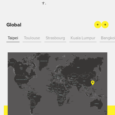
す。
Prev
Next
Global
Taipei
Toulouse
Strasbourg
Kuala Lumpur
Bangko