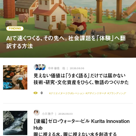
FINDING
AIで速くつくる、その先へ。社会課題を「体験」へ翻
訳する方法
寺本 修造 他
2026.08.06
見えない価値は「うまく語る」だけでは届かない
技術・研究・文化資産をひらく、物語のつくりかた
0
#クリエイターコラボレーション
#デザインリサーチ
#ブランディング
小川 敦子
2026.08.03
【後編】ゼロ・ウォーター・ビル Kurita Innovation
Hub
眼に視える水、眼に視えない水を創造する