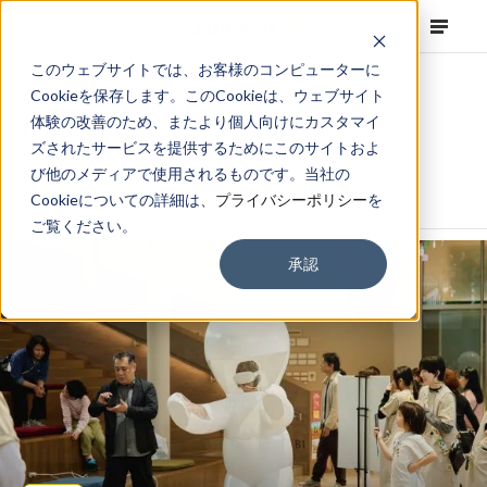
このウェブサイトでは、お客様のコンピューターに
Cookieを保存します。このCookieは、ウェブサイト
Findings from Practice
体験の改善のため、またより個人向けにカスタマイ
Findings
ズされたサービスを提供するためにこのサイトおよ
私たちの考えかた、つくりかた。
び他のメディアで使用されるものです。当社の
未知を探検する旅の途中で⾒つけた“創造性の種”
Cookieについての詳細は、
プライバシーポリシー
を
ご覧ください。
承認