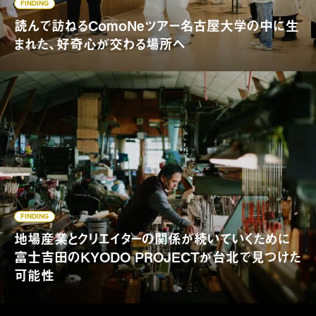
FINDING
読んで訪ねるComoNeツアー名古屋大学の中に生
まれた、好奇心が交わる場所へ
FINDING
地場産業とクリエイターの関係が続いていくために
富士吉田のKYODO PROJECTが台北で見つけた
可能性