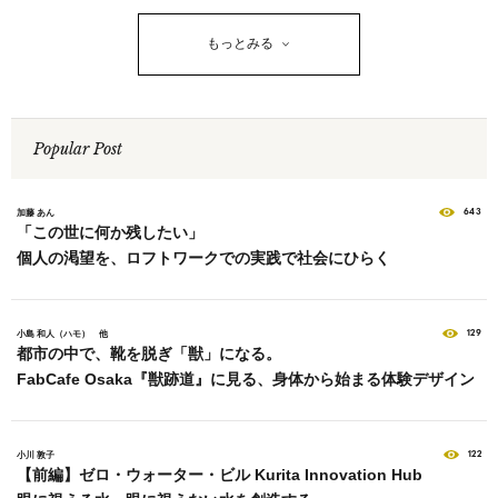
もっとみる
Popular Post
643
加藤 あん
「この世に何か残したい」
個人の渇望を、ロフトワークでの実践で社会にひらく
129
小島 和人（ハモ） 他
都市の中で、靴を脱ぎ「獣」になる。
FabCafe Osaka『獣跡道』に見る、身体から始まる体験デザイン
122
小川 敦子
【前編】ゼロ・ウォーター・ビル Kurita Innovation Hub