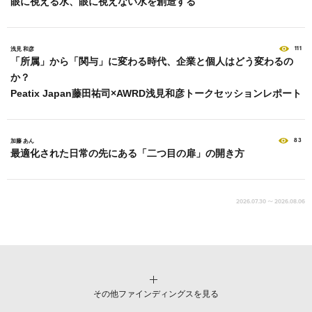
眼に視える水、眼に視えない水を創造する
111
浅見 和彦
「所属」から「関与」に変わる時代、企業と個人はどう変わるの
か？
Peatix Japan藤田祐司×AWRD浅見和彦トークセッションレポート
83
加藤 あん
最適化された日常の先にある「二つ目の扉」の開き方
2026.07.30 ～ 2026.08.06
その他ファインディングスを見る