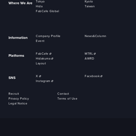
Tokyo
Kyoto
Where We Are
Hida
Taiwan
FabCafe Global
Company Profile
News&Column
Information
Event
FabCafe
MTRL
Platforms
Hidakuma
AWRD
Layout
X
Facebook
SNS
Instagram
Recruit
Contact
Privacy Policy
Terms of Use
Legal Notice