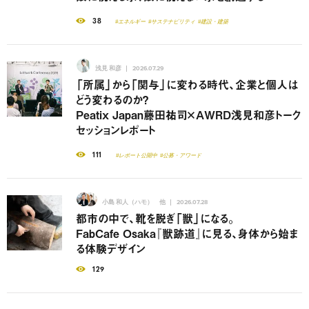
38
#エネルギー
#サステナビリティ
#建設・建築
浅見 和彦
2026.07.29
「所属」から「関与」に変わる時代、企業と個人は
どう変わるのか？
Peatix Japan藤田祐司×AWRD浅見和彦トーク
セッションレポート
111
#レポート公開中
#公募・アワード
小島 和人（ハモ） 他
2026.07.28
都市の中で、靴を脱ぎ「獣」になる。
FabCafe Osaka『獣跡道』に見る、身体から始ま
る体験デザイン
129