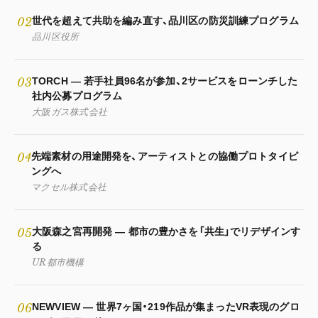
02
世代を超えて共助を編み直す、品川区の防災訓練プログラム
品川区役所
03
TORCH — 若手社員96名が参加、2サービスをローンチした
社内公募プログラム
大阪ガス株式会社
04
先端素材の用途開発を、アーティストとの協働プロトタイピ
ングへ
マクセル株式会社
05
大阪森之宮再開発 — 都市の豊かさを「共生」でリデザインす
る
UR都市機構
06
NEWVIEW — 世界7ヶ国・219作品が集まったVR表現のグロ