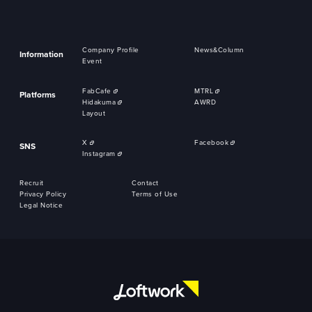
Company Profile
News&Column
Information
Event
FabCafe
MTRL
Platforms
Hidakuma
AWRD
Layout
X
Facebook
SNS
Instagram
Recruit
Contact
Privacy Policy
Terms of Use
Legal Notice