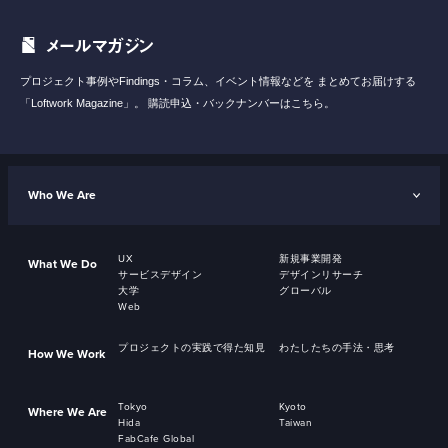
メールマガジン
プロジェクト事例やFindings・コラム、イベント情報などを
まとめてお届けする
「Loftwork Magazine」。
購読申込・バックナンバーはこちら。
Who We Are
UX
新規事業開発
What We Do
サービスデザイン
デザインリサーチ
大学
グローバル
Web
プロジェクトの実践で得た知見
わたしたちの手法・思考
How We Work
Tokyo
Kyoto
Where We Are
Hida
Taiwan
FabCafe Global