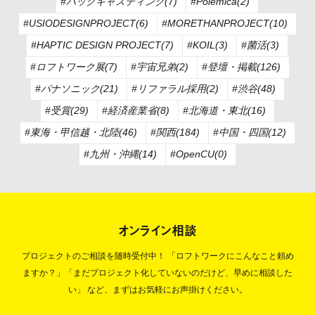
#バックキャスティング(7)
#Polémica(2)
#USIODESIGNPROJECT(6)
#MORETHANPROJECT(10)
#HAPTIC DESIGN PROJECT(7)
#KOIL(3)
#菌活(3)
#ロフトワーク展(7)
#宇宙兄弟(2)
#登壇・掲載(126)
#パナソニック(21)
#リファラル採用(2)
#渋谷(48)
#受賞(29)
#経済産業省(8)
#北海道・東北(16)
#東海・甲信越・北陸(46)
#関西(184)
#中国・四国(12)
#九州・沖縄(14)
#OpenCU(0)
オンライン相談
プロジェクトのご相談を随時受付中！
「ロフトワークにこんなこと頼め
ますか？」「まだプロジェクト化していないのだけど、早めに相談した
い」
など、まずはお気軽にお声掛けください。