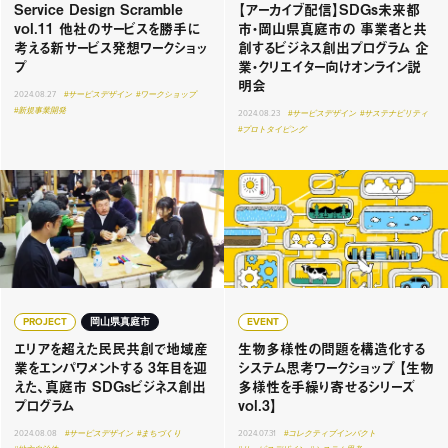
Service Design Scramble
【アーカイブ配信】SDGs未来都
vol.11 他社のサービスを勝手に
市・岡山県真庭市の 事業者と共
考える新サービス発想ワークショッ
創するビジネス創出プログラム 企
プ
業・クリエイター向けオンライン説
明会
2024.08.27
#サービスデザイン
#ワークショップ
#新規事業開発
2024.08.23
#サービスデザイン
#サステナビリティ
#プロトタイピング
PROJECT
岡山県真庭市
EVENT
エリアを超えた民民共創で地域産
生物多様性の問題を構造化する
業をエンパワメントする 3年目を迎
システム思考ワークショップ 【生物
えた、真庭市 SDGsビジネス創出
多様性を手繰り寄せるシリーズ
プログラム
vol.3】
2024.08.08
#サービスデザイン
#まちづくり
2024.07.31
#コレクティブインパクト