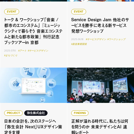
EVENT
EVENT
トーク & ワークショップ「音楽 /
Service Design Jam 他社のサ
都市のエコシステム」 『ミュージッ
ービスを勝手に考える新サービス
クシティで暮らそう 音楽エコシステ
発想ワークショップ
ムと新たな都市政策』 刊行記念
2025.06.18
#サービスデザイン
#ワークショップ
ブックツアーin 京都
#新規事業開発
2025.07.10
#アート
#サービスデザイン
#まちづくり
PROJECT
弥生株式会社
FINDING
日本の会計を、次のステージへ
正解が溢れる時代に、私たちは何
「弥生会計 Next」UXデザイン策
を問うのか 未来デザインとAI 速
定を支援
報レポート