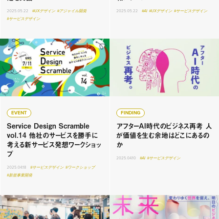
2025.05.22
#UXデザイン
#アジャイル開発
2025.05.22
#AI
#UXデザイン
#サービスデザイン
#サービスデザイン
EVENT
FINDING
Service Design Scramble
アフターAI時代のビジネス再考 人
vol.14 他社のサービスを勝手に
が価値を生む余地はどこにあるの
考える新サービス発想ワークショッ
か
プ
2025.04.10
#AI
#サービスデザイン
2025.04.18
#サービスデザイン
#ワークショップ
#新規事業開発