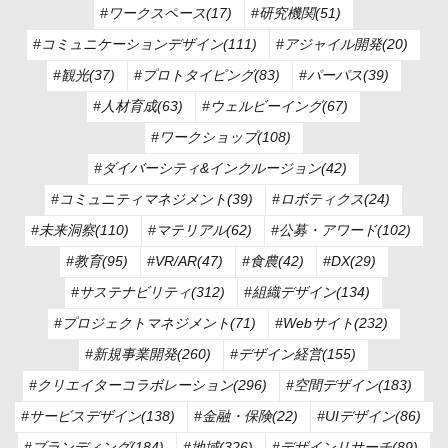
#ワークスペース(17)
#研究機関(51)
#コミュニケーションデザイン(111)
#アジャイル開発(20)
#観光(37)
#プロトタイピング(83)
#パーパス(39)
#人材育成(63)
#ウェルビーイング(67)
#ワークショップ(108)
#ダイバーシティ&インクルージョン(42)
#コミュニティマネジメント(39)
#ロボティクス(24)
#未来洞察(110)
#マテリアル(62)
#公募・アワード(102)
#教育(95)
#VR/AR(47)
#食農(42)
#DX(29)
#サステナビリティ(312)
#組織デザイン(134)
#プロジェクトマネジメント(71)
#Webサイト(232)
#新規事業開発(260)
#デザイン経営(155)
#クリエイターコラボレーション(296)
#空間デザイン(183)
#サービスデザイン(138)
#金融・保険(22)
#UIデザイン(86)
#ブランディング(184)
#地域(326)
#デザインリサーチ(89)