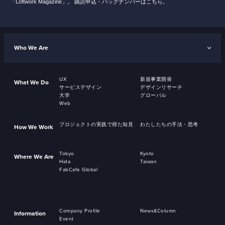
「Loftwork Magazine」。
購読申込・バックナンバーはこちら。
Who We Are
UX
新規事業開発
What We Do
サービスデザイン
デザインリサーチ
大学
グローバル
Web
プロジェクトの実践で得た知見
わたしたちの手法・思考
How We Work
Tokyo
Kyoto
Where We Are
Hida
Taiwan
FabCafe Global
Company Profile
News&Column
Information
Event