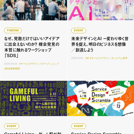
FINDING
EVENT
なぜ、発散だけではいいアイデア
未来デザインとAI ー変わりゆく世
に出会えないのか？ 機会発見の
界を捉え、明日のビジネスを想像
本質に触れるワークショップ
／創造しよう
「SDS」
2025.03.19
#AI
#サービスデザイン
#システム思考
2025.04.03
#サービスデザイン
#ワークショップ
#新規事業開発
EVENT
EVENT