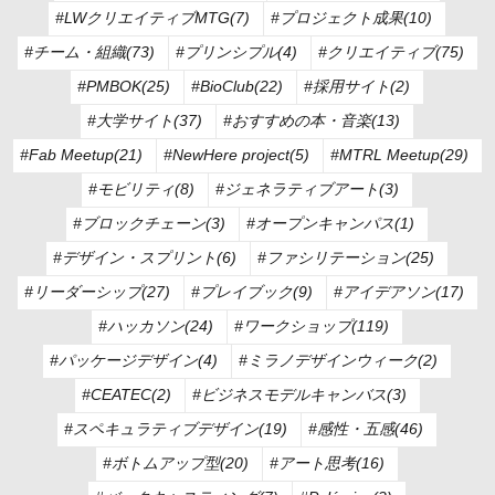
#LWクリエイティブMTG(7)
#プロジェクト成果(10)
#チーム・組織(73)
#プリンシプル(4)
#クリエイティブ(75)
#PMBOK(25)
#BioClub(22)
#採用サイト(2)
#大学サイト(37)
#おすすめの本・音楽(13)
#Fab Meetup(21)
#NewHere project(5)
#MTRL Meetup(29)
#モビリティ(8)
#ジェネラティブアート(3)
#ブロックチェーン(3)
#オープンキャンパス(1)
#デザイン・スプリント(6)
#ファシリテーション(25)
#リーダーシップ(27)
#プレイブック(9)
#アイデアソン(17)
#ハッカソン(24)
#ワークショップ(119)
#パッケージデザイン(4)
#ミラノデザインウィーク(2)
#CEATEC(2)
#ビジネスモデルキャンバス(3)
#スペキュラティブデザイン(19)
#感性・五感(46)
#ボトムアップ型(20)
#アート思考(16)