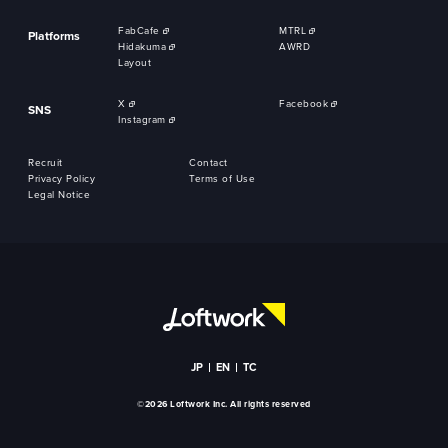
FabCafe
MTRL
Platforms
Hidakuma
AWRD
Layout
X
Facebook
SNS
Instagram
Recruit
Contact
Privacy Policy
Terms of Use
Legal Notice
JP
EN
TC
©2026 Loftwork Inc. All rights reserved