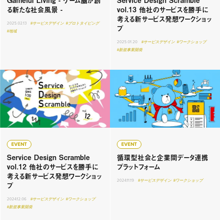
Gameful Living - ゲーム脳が創
Service Design Scramble
る新たな社会風景 -
vol.13 他社のサービスを勝手に
考える新サービス発想ワークショッ
2025.02.13
#サービスデザイン
#プロトタイピング
プ
#地域
2025.01.20
#サービスデザイン
#ワークショップ
#新規事業開発
EVENT
EVENT
Service Design Scramble
循環型社会と企業間データ連携
vol.12 他社のサービスを勝手に
プラットフォーム
考える新サービス発想ワークショッ
2024.11.19
#サービスデザイン
#ワークショップ
プ
2024.12.06
#サービスデザイン
#ワークショップ
#新規事業開発