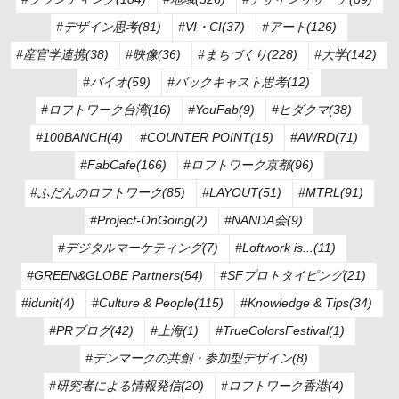
#デザイン思考(81)
#VI・CI(37)
#アート(126)
#産官学連携(38)
#映像(36)
#まちづくり(228)
#大学(142)
#バイオ(59)
#バックキャスト思考(12)
#ロフトワーク台湾(16)
#YouFab(9)
#ヒダクマ(38)
#100BANCH(4)
#COUNTER POINT(15)
#AWRD(71)
#FabCafe(166)
#ロフトワーク京都(96)
#ふだんのロフトワーク(85)
#LAYOUT(51)
#MTRL(91)
#Project-OnGoing(2)
#NANDA会(9)
#デジタルマーケティング(7)
#Loftwork is...(11)
#GREEN&GLOBE Partners(54)
#SFプロトタイピング(21)
#idunit(4)
#Culture & People(115)
#Knowledge & Tips(34)
#PRブログ(42)
#上海(1)
#TrueColorsFestival(1)
#デンマークの共創・参加型デザイン(8)
#研究者による情報発信(20)
#ロフトワーク香港(4)