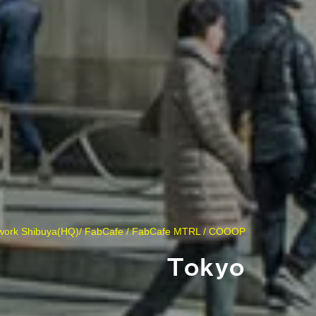
twork Shibuya(HQ)/ FabCafe / FabCafe MTRL / COOOP
Tokyo