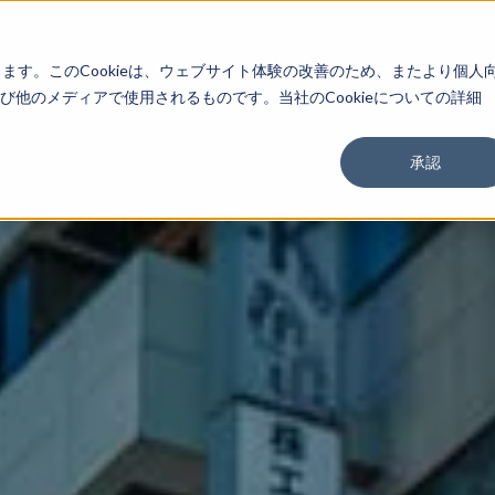
About
Service
Work
Findings
します。このCookieは、ウェブサイト体験の改善のため、またより個人
他のメディアで使用されるものです。当社のCookieについての詳細
承認