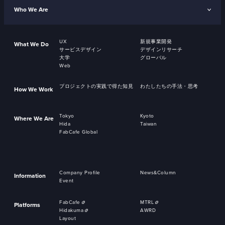
Who We Are
UX
新規事業開発
What We Do
サービスデザイン
デザインリサーチ
大学
グローバル
Web
プロジェクトの実践で得た知見
わたしたちの手法・思考
How We Work
Tokyo
Kyoto
Where We Are
Hida
Taiwan
FabCafe Global
Company Profile
News&Column
Information
Event
FabCafe
MTRL
Platforms
Hidakuma
AWRD
Layout