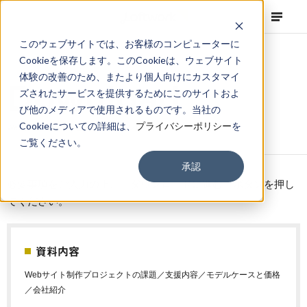
このウェブサイトでは、お客様のコンピューターに
Cookieを保存します。このCookieは、ウェブサイト
体験の改善のため、またより個人向けにカスタマイ
Downl
D
o
w
n
l
o
a
d
ズされたサービスを提供するためにこのサイトおよ
び他のメディアで使用されるものです。当社の
Cookieについての詳細は、
プライバシーポリシー
を
Webサイト制作サービス 資料ダウンロード
ご覧ください。
承認
必要事項をご入力の上、「ダウンロードに進む」ボタンを押し
てください。
資料内容
Webサイト制作プロジェクトの課題／支援内容／モデルケースと価格
／会社紹介