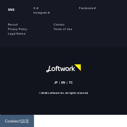
X
Facebook
SNS
Instagram
Recruit
Contact
Privacy Policy
Terms of Use
Legal Notice
JP
EN
TC
©2026 Loftwork Inc. All rights reserved
Cookieの設定